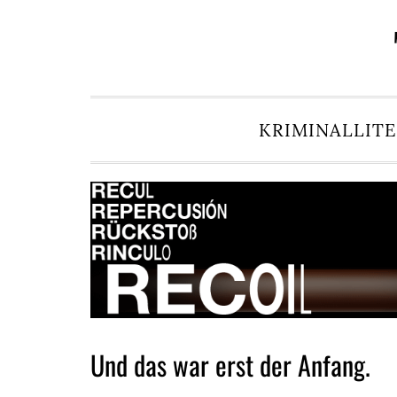
Zur
Zum
Zur
Zur
Hauptnavigation
Inhalt
Seitenspalte
Fußzeile
springen
springen
springen
springen
KRIMINALLIT
Und das war erst der Anfang.