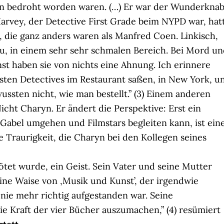
an bedroht worden waren. (…) Er war der Wunderkna
Harvey, der Detective First Grade beim NYPD war, hat
 die ganz anders waren als Manfred Coen. Linkisch,
au, in einem sehr sehr schmalen Bereich. Bei Mord u
st haben sie von nichts eine Ahnung. Ich erinnere
gsten Detectives im Restaurant saßen, in New York, u
ussten nicht, wie man bestellt.” (3) Einem anderen
cht Charyn. Er ändert die Perspektive: Erst ein
Gabel umgehen und Filmstars begleiten kann, ist ein
e Traurigkeit, die Charyn bei den Kollegen seines
ötet wurde, ein Geist. Sein Vater und seine Mutter
ne Waise von ‚Musik und Kunst’, der irgendwie
nie mehr richtig aufgestanden war. Seine
ie Kraft der vier Bücher auszumachen,” (4) resümiert