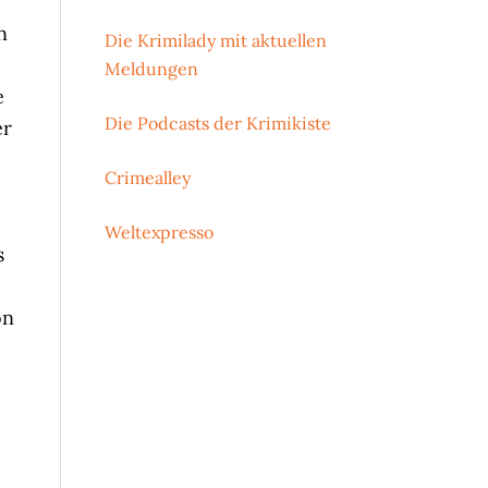
n
Die Krimilady mit aktuellen
Meldungen
e
Die Podcasts der Krimikiste
er
Crimealley
Weltexpresso
s
on