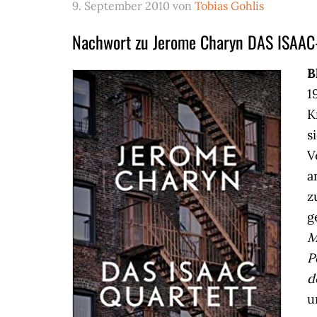
9. September 2010
von
Tobias Gohlis
Nachwort zu Jerome Charyn DAS ISAA
B
1
K
s
V
a
z
g
M
P
d
u