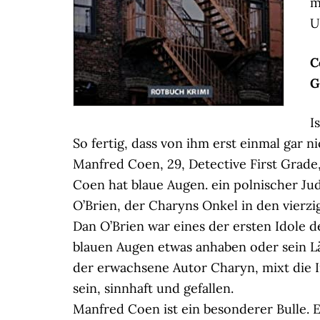
m
U
C
G
I
So fertig, dass von ihm erst einmal gar n
Manfred Coen, 29, Detective First Grade
Coen hat blaue Augen. ein polnischer J
O’Brien, der Charyns Onkel in den vierz
Dan O’Brien war eines der ersten Idole 
blauen Augen etwas anhaben oder sein Läc
der erwachsene Autor Charyn, mixt die In
sein, sinnhaft und gefallen.
Manfred Coen ist ein besonderer Bulle. 