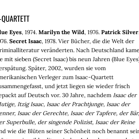
C-QUARTETT
lue Eyes
, 1974.
Marilyn the Wild
, 1976.
Patrick Silver
976.
Secret Isaac
, 1978. Vier Bücher, die die Welt der
riminalliteratur veränderten. Nach Deutschland kam
ie mit sieben (Secret Isaac) bis neun Jahren (Blue Eyes
erspätung. Später, 2002, wurden sie vom
merikanischen Verleger zum Isaac-Quartett
usammengefasst, und jetzt liegen sie wieder frisch
epackt auf Deutsch vor. 30 Jahre, nachdem
Isaac der
utige, Itzig Isaac, Isaac der Prachtjunge, Isaac der
enner, Isaac der Gerechte, Isaac der Tapfere, der Bär
er Superbulle, der singende Polizist, Isaac der Reine
nd wie die Blüten seiner Schönheit noch benannt sei