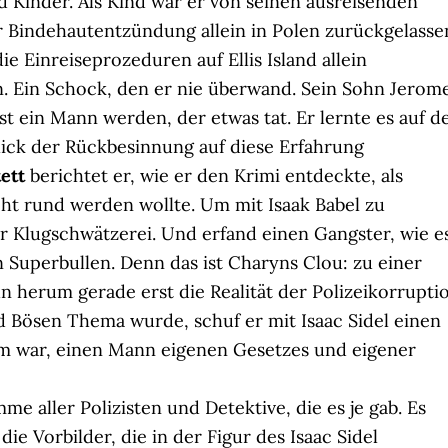
 Kinder. Als Kind war er von seinen ausreisenden
er Bindehautentzündung allein in Polen zurückgelasse
e Einreiseprozeduren auf Ellis Island allein
. Ein Schock, den er nie überwand. Sein Sohn Jerom
st ein Mann werden, der etwas tat. Er lernte es auf d
ick der Rückbesinnung auf diese Erfahrung
ett
berichtet er, wie er den Krimi entdeckte, als
ht rund werden wollte. Um mit Isaak Babel zu
 Klugschwätzerei. Und erfand einen Gangster, wie e
 Superbullen. Denn das ist Charyns Clou: zu einer
ihn herum gerade erst die Realität der Polizeikorrupti
d Bösen Thema wurde, schuf er mit Isaac Sidel einen
em war, einen Mann eigenen Gesetzes und eigener
e aller Polizisten und Detektive, die es je gab. Es
ie Vorbilder, die in der Figur des Isaac Sidel