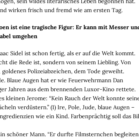
ögen, sein wildes literarisches Leben begonnen hat.
nd wirken frisch und fremd wie am ersten Tag.
oen ist eine tragische Figur: Er kann mit Messer un
abel umgehen
saac Sidel ist schon fertig, als er auf die Welt kommt.
icht die Rede ist, sondern von seinem Liebling. Von
, goldenes Polizeiabzeichen, dem Tode geweiht.
ude. Blaue Augen hat er wie Feuerwehrmann Dan
iger Jahren aus dem brennenden Luxor-Kino rettete.
des kleinen Jerome: “Kein Rauch der Welt konnte sein
heln verdüstern.” (1) Ire, Pole, Jude, blaue Augen –
gredienzien wie ein Kind. Farbenprächtig soll das Bi
Ein schöner Mann. “Er durfte Filmsternchen begleiten