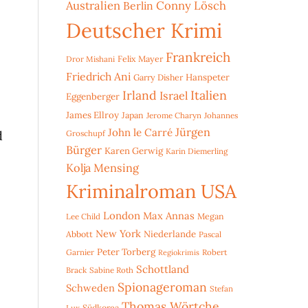
Australien
Conny Lösch
Berlin
Deutscher Krimi
Frankreich
Dror Mishani
Felix Mayer
Friedrich Ani
Hanspeter
Garry Disher
Irland
Italien
Israel
Eggenberger
James Ellroy
Japan
Jerome Charyn
Johannes
Jürgen
John le Carré
d
Groschupf
Bürger
Karen Gerwig
Karin Diemerling
Kolja Mensing
Kriminalroman USA
London
Max Annas
Lee Child
Megan
New York
Niederlande
Abbott
Pascal
Peter Torberg
Garnier
Robert
Regiokrimis
Schottland
Brack
Sabine Roth
Spionageroman
Schweden
Stefan
Thomas Wörtche
Lux
Südkorea