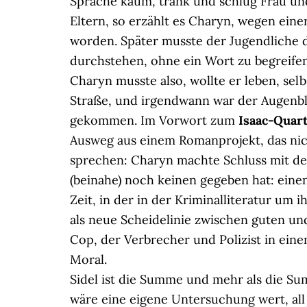
Sprache kaum, trank und schlug Frau und
Eltern, so erzählt es Charyn, wegen ein
worden. Später musste der Jugendliche di
durchstehen, ohne ein Wort zu begreifen
Charyn musste also, wollte er leben, selb
Straße, und irgendwann war der Augenbl
gekommen. Im Vorwort zum
Isaac-Quart
Ausweg aus einem Romanprojekt, das nic
sprechen: Charyn machte Schluss mit der
(beinahe) noch keinen gegeben hat: einen
Zeit, in der in der Kriminalliteratur um 
als neue Scheidelinie zwischen guten un
Cop, der Verbrecher und Polizist in ein
Moral.
Sidel ist die Summe und mehr als die Summ
wäre eine eigene Untersuchung wert, all d