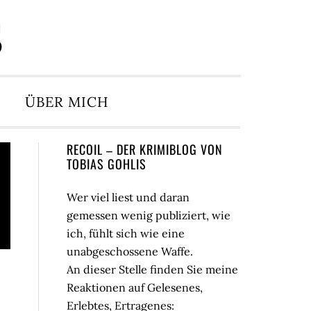
S
ÜBER MICH
Seitenspalte
RECOIL – DER KRIMIBLOG VON
TOBIAS GOHLIS
Wer viel liest und daran
gemessen wenig publiziert, wie
ich, fühlt sich wie eine
unabgeschossene Waffe.
An dieser Stelle finden Sie meine
Reaktionen auf Gelesenes,
Erlebtes, Ertragenes: