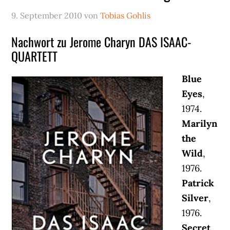
9. September 2010
von
Tobias Gohlis
Nachwort zu Jerome Charyn DAS ISAAC-
QUARTETT
Blue
Eyes
,
1974.
Marilyn
the
Wild
,
1976.
Patrick
Silver
,
1976.
Secret