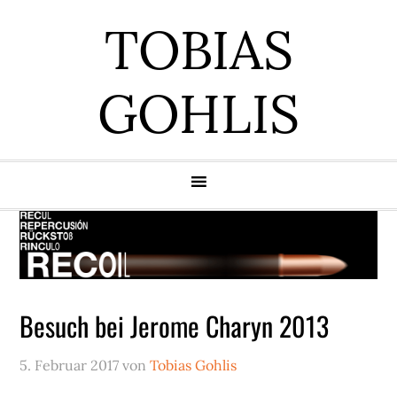
Zur
Zum
Zur
Zur
TOBIAS
Hauptnavigation
Inhalt
Seitenspalte
Fußzeile
springen
springen
springen
springen
GOHLIS
Besuch bei Jerome Charyn 2013
5. Februar 2017
von
Tobias Gohlis