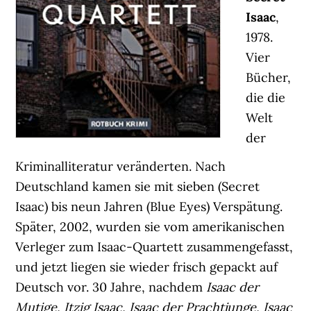
Isaac
,
1978.
Vier
Bücher,
die die
Welt
der
Kriminalliteratur veränderten. Nach
Deutschland kamen sie mit sieben (Secret
Isaac) bis neun Jahren (Blue Eyes) Verspätung.
Später, 2002, wurden sie vom amerikanischen
Verleger zum Isaac-Quartett zusammengefasst,
und jetzt liegen sie wieder frisch gepackt auf
Deutsch vor. 30 Jahre, nachdem
Isaac der
Mutige, Itzig Isaac, Isaac der Prachtjunge, Isaac