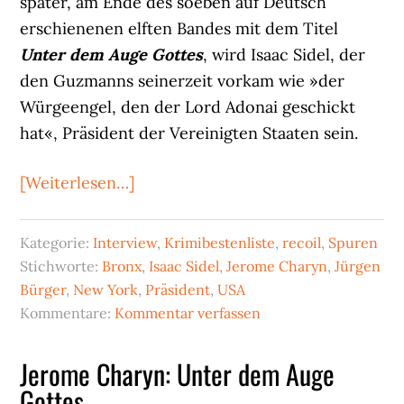
später, am Ende des soeben auf Deutsch
erschienenen elften Bandes mit dem Titel
Unter dem Auge Gottes
, wird Isaac Sidel, der
den Guzmanns seinerzeit vorkam wie »der
Würgeengel, den der Lord Adonai geschickt
hat«, Präsident der Vereinigten Staaten sein.
ÜberBesuch
[Weiterlesen…]
bei
Jerome
Kategorie:
Interview
,
Krimibestenliste
,
recoil
,
Spuren
Charyn
Stichworte:
Bronx
,
Isaac Sidel
,
Jerome Charyn
,
Jürgen
2013
Bürger
,
New York
,
Präsident
,
USA
Kommentare:
Kommentar verfassen
Jerome Charyn: Unter dem Auge
Gottes