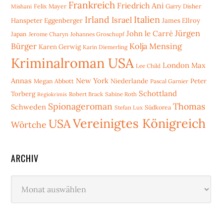
Frankreich
Friedrich Ani
Mishani
Felix Mayer
Garry Disher
Irland
Italien
Israel
Hanspeter Eggenberger
James Ellroy
Jürgen
John le Carré
Japan
Jerome Charyn
Johannes Groschupf
Bürger
Kolja Mensing
Karen Gerwig
Karin Diemerling
Kriminalroman USA
London
Max
Lee Child
Annas
New York
Niederlande
Peter
Megan Abbott
Pascal Garnier
Schottland
Torberg
Robert Brack
Sabine Roth
Regiokrimis
Spionageroman
Thomas
Schweden
Stefan Lux
Südkorea
Vereinigtes Königreich
USA
Wörtche
ARCHIV
Archiv