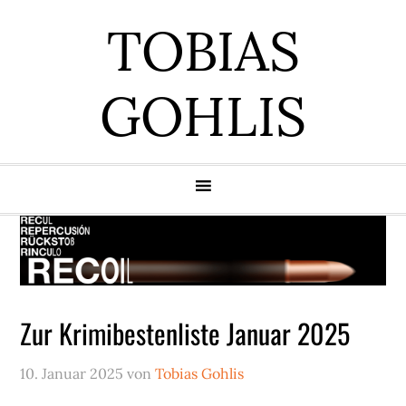
Zur
Zum
Zur
Zur
TOBIAS
Hauptnavigation
Inhalt
Seitenspalte
Fußzeile
springen
springen
springen
springen
GOHLIS
Zur Krimibestenliste Januar 2025
10. Januar 2025
von
Tobias Gohlis