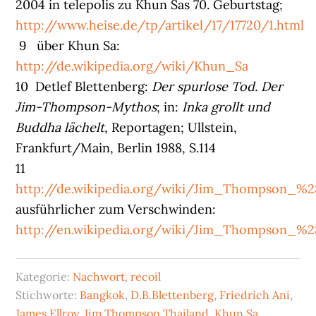
2004 in telepolis zu Khun Sas 70. Geburtstag;
http://www.heise.de/tp/artikel/17/17720/1.html
9 über Khun Sa:
http://de.wikipedia.org/wiki/Khun_Sa
10 Detlef Blettenberg:
Der spurlose Tod. Der
Jim-Thompson-Mythos
; in:
Inka grollt und
Buddha lächelt
, Reportagen; Ullstein,
Frankfurt/Main, Berlin 1988, S.114
11
http://de.wikipedia.org/wiki/Jim_Thompson_%2
ausführlicher zum Verschwinden:
http://en.wikipedia.org/wiki/Jim_Thompson_%
Kategorie:
Nachwort
,
recoil
Stichworte:
Bangkok
,
D.B.Blettenberg
,
Friedrich Ani
,
James Ellroy
,
Jim Thompson Thailand
,
Khun Sa
,