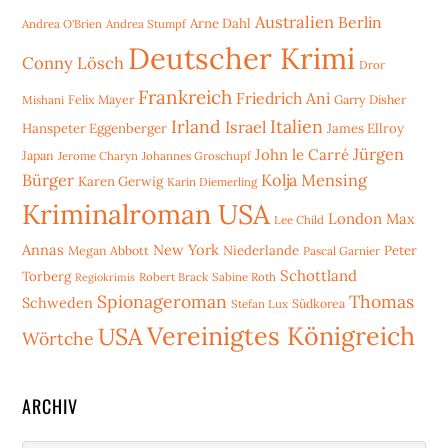
Australien
Berlin
Arne Dahl
Andrea O'Brien
Andrea Stumpf
Deutscher Krimi
Conny Lösch
Dror
Frankreich
Friedrich Ani
Mishani
Felix Mayer
Garry Disher
Irland
Italien
Israel
Hanspeter Eggenberger
James Ellroy
Jürgen
John le Carré
Japan
Jerome Charyn
Johannes Groschupf
Bürger
Kolja Mensing
Karen Gerwig
Karin Diemerling
Kriminalroman USA
London
Max
Lee Child
Annas
New York
Niederlande
Peter
Megan Abbott
Pascal Garnier
Schottland
Torberg
Robert Brack
Sabine Roth
Regiokrimis
Spionageroman
Thomas
Schweden
Stefan Lux
Südkorea
Vereinigtes Königreich
USA
Wörtche
ARCHIV