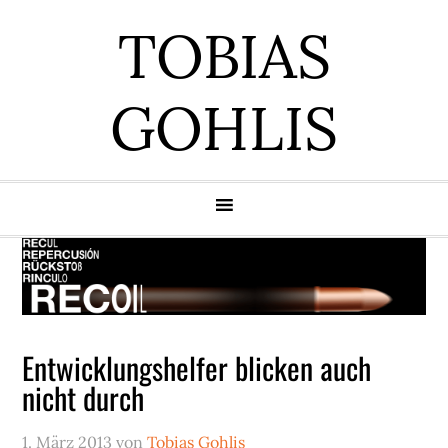
Zur
Zum
Zur
Zur
TOBIAS
Hauptnavigation
Inhalt
Seitenspalte
Fußzeile
springen
springen
springen
springen
GOHLIS
Entwicklungshelfer blicken auch
nicht durch
1. März 2013
von
Tobias Gohlis