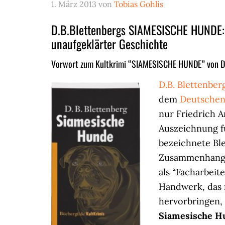
1. März 2013
von
Tobias Gohlis
D.B.Blettenbergs SIAMESISCHE HUNDE: 
unaufgeklärter Geschichte
Vorwort zum Kultkrimi “SIAMESISCHE HUNDE” von D.B
D.B. Blettenber
dem
Deutschen
nur Friedrich A
Auszeichnung fü
bezeichnete Ble
Zusammenhang m
als “Facharbeit
Handwerk, das 
hervorbringen, d
Siamesische H