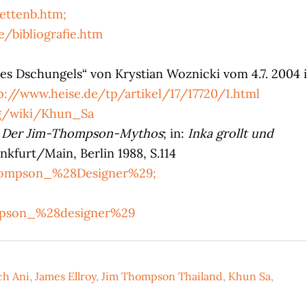
ettenb.htm;
e/bibliografie.htm
es Dschungels“ von Krystian Woznicki vom 4.7. 2004 
p://www.heise.de/tp/artikel/17/17720/1.html
rg/wiki/Khun_Sa
. Der Jim-Thompson-Mythos
; in:
Inka grollt und
ankfurt/Main, Berlin 1988, S.114
Thompson_%28Designer%29;
ompson_%28designer%29
ch Ani
,
James Ellroy
,
Jim Thompson Thailand
,
Khun Sa
,