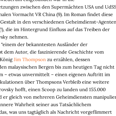
etzungen zwischen den Supermächten USA und UdS
nalen Vormacht VR China (9). Im Roman findet diese
Gestalt in den verschiedenen Geheimdienst-Agenten
), die im Hintergrund Einfluss auf das Treiben der
vsky nehmen.
 “einem der bekanntesten Ausländer der
ubt dem Autor, die faszinierende Geschichte vom
-König
Jim Thompson
zu erzählen, dessen
den malaysischen Bergen bis zum heutigen Tag nicht
 ihm – etwas unvermittelt – einen eigenen Auftritt im
ekulationen über Thompsons Verbleib eine weitere
ovsky hofft, einen Scoop zu landen und 155.000
rd er gleich von mehreren Geheimdiensten manipulie
ie innere Wahrheit seiner aus Tatsächlichem
das, was uns tagtäglich als Nachricht vorgeflimmert