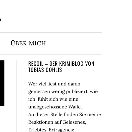
S
ÜBER MICH
Seitenspalte
RECOIL – DER KRIMIBLOG VON
TOBIAS GOHLIS
Wer viel liest und daran
gemessen wenig publiziert, wie
ich, fühlt sich wie eine
unabgeschossene Waffe.
An dieser Stelle finden Sie meine
Reaktionen auf Gelesenes,
Erlebtes, Ertragenes: