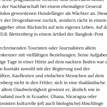
n der Nachbarschaft bei einem ehemaligen General
itslos gewordenen Hundefänger als Wächter an. Dies
ler der Drogenbarone zurück, sondern rächt in einem
raggeber ohne Rücksicht auf sein eigenes Leben. Auf d
 D.B. Blettenberg in einem Artikel der Bangkok-Post
rchreisenden Touristen oder Journalisten allein
eskenner mit vielfältigen Beziehungen. Seine Aufgabe
inige Tage in einer Hütte auf dem nackten Boden war 
 in Kontakt sowohl mit der Regierung und der
kräften, Kaufleuten und einfachen Menschen auf dem
nberg nicht in den Fehler, sich in eine thailändische
r allem Glaubwürdigkeit gewinnt er, ähnlich wie in
hailand noch in Ecuador, Ghana, Nicaragua oder
gonisten kulturelle (oft auch biologische) Mischlinge