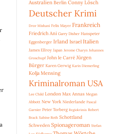
Australien
Conny Lösch
Berlin
Deutscher Krimi
Frankreich
Dror Mishani
Felix Mayer
r
Friedrich Ani
Hanspeter
Garry Disher
.
Irland
Italien
Israel
Eggenberger
James Ellroy
Japan
Jerome Charyn
Johannes
Jürgen
John le Carré
Groschupf
Bürger
Karen Gerwig
Karin Diemerling
Kolja Mensing
Kriminalroman USA
er
London
Max Annas
Lee Child
Megan
New York
Niederlande
Abbott
Pascal
Peter Torberg
Garnier
Robert
Regiokrimis
Schottland
Brack
Sabine Roth
a
Spionageroman
Schweden
Stefan
Thomas Wörtche
Lux
Südkorea