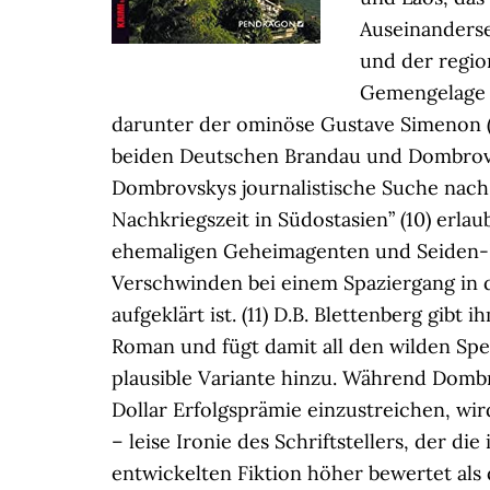
Auseinanders
und der regio
Gemengelage 
darunter der ominöse Gustave Simenon (!
beiden Deutschen Brandau und Dombro
Dombrovskys journalistische Suche nach
Nachkriegszeit in Südostasien” (10) erla
ehemaligen Geheimagenten und Seiden
Verschwinden bei einem Spaziergang in 
aufgeklärt ist. (11) D.B. Blettenberg gibt
Roman und fügt damit all den wilden Sp
plausible Variante hinzu. Während Dombr
Dollar Erfolgsprämie einzustreichen, wi
– leise Ironie des Schriftstellers, der d
entwickelten Fiktion höher bewertet als 