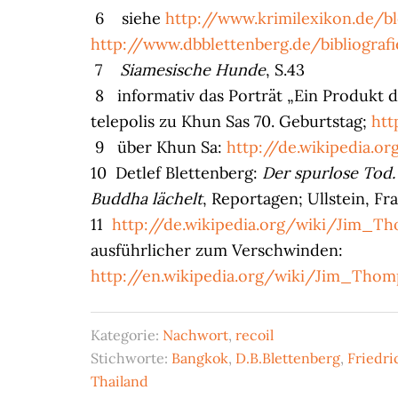
6 siehe
http://www.krimilexikon.de/bl
http://www.dbblettenberg.de/bibliografi
7
Siamesische Hunde
, S.43
8 informativ das Porträt „Ein Produkt d
telepolis zu Khun Sas 70. Geburtstag;
htt
9 über Khun Sa:
http://de.wikipedia.o
10 Detlef Blettenberg:
Der spurlose Tod
Buddha lächelt
, Reportagen; Ullstein, Fr
11
http://de.wikipedia.org/wiki/Jim_
ausführlicher zum Verschwinden:
http://en.wikipedia.org/wiki/Jim_Th
Kategorie:
Nachwort
,
recoil
Stichworte:
Bangkok
,
D.B.Blettenberg
,
Friedri
Thailand