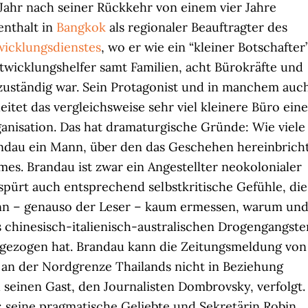
Jahr nach seiner Rückkehr von einem vier Jahre
nthalt in
Bangkok
als regionaler Beauftragter des
icklungsdienstes
, wo er wie ein “kleiner Botschafter
Entwicklungshelfer samt Familien, acht Bürokräfte und
 zuständig war. Sein Protagonist und in manchem auc
eitet das vergleichsweise sehr viel kleinere Büro eine
anisation. Das hat dramaturgische Gründe: Wie viele
andau ein Mann, über den das Geschehen hereinbricht
mes. Brandau ist zwar ein Angestellter neokolonialer
pürt auch entsprechend selbstkritische Gefühle, die
kann – genauso der Leser – kaum ermessen, warum un
 chinesisch-italienisch-australischen Drogengangste
gezogen hat. Brandau kann die Zeitungsmeldung von
 an der Nordgrenze Thailands nicht in Beziehung
seinen Gast, den Journalisten Dombrovsky, verfolgt.
 seine pragmatische Geliebte und Sekretärin Robin,