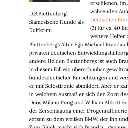
erschienen, im 
währenden Aufe
D.B.Blettenberg:
Deutschen Entw
Siamesische Hunde als
(3) für ca. 40 
Kultkrimi
weitere Helfer
Blettenbergs Alter Ego Michael Brandau l
privaten deutschen Entwicklungshilfeorg
andere Helden Blettenbergs ist auch Br
in diesem Fall ein überschaubar gewaltsa
bundesdeutscher Einrichtungen und vers
er mit Selbstironie abmildert. Aber er 
in welchem Ausmaß er sich den Zorn des
Duos Milano Fong und William Abbott zu
der Zerschlagung einer Drogenraffinerie
setzen zu dem weißen BMW, der ihn und 
Zum Glück macht sich Brandau, genauer: