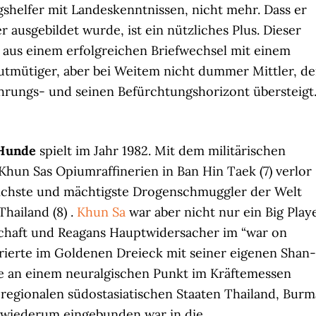
gshelfer mit Landeskenntnissen, nicht mehr. Dass er
usgebildet wurde, ist ein nützliches Plus. Dieser
 aus einem erfolgreichen Briefwechsel mit einem
utmütiger, aber bei Weitem nicht dummer Mittler, de
ahrungs- und seinen Befürchtungshorizont übersteigt
 Hunde
spielt im Jahr 1982. Mit dem militärischen
Khun Sas Opiumraffinerien in Ban Hin Taek (7) verlor
ichste und mächtigste Drogenschmuggler der Welt
Thailand (8) .
Khun Sa
war aber nicht nur ein Big Play
chaft und Reagans Hauptwidersacher im “war on
erierte im Goldenen Dreieck mit seiner eigenen Shan-
e an einem neuralgischen Punkt im Kräftemessen
regionalen südostasiatischen Staaten Thailand, Burm
 wiederum eingebunden war in die