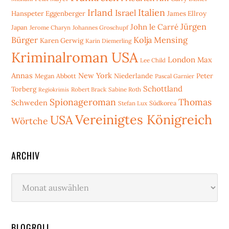
Irland
Italien
Israel
Hanspeter Eggenberger
James Ellroy
Jürgen
John le Carré
Japan
Jerome Charyn
Johannes Groschupf
Bürger
Kolja Mensing
Karen Gerwig
Karin Diemerling
Kriminalroman USA
London
Max
Lee Child
Annas
New York
Niederlande
Peter
Megan Abbott
Pascal Garnier
Schottland
Torberg
Robert Brack
Sabine Roth
Regiokrimis
Spionageroman
Thomas
Schweden
Stefan Lux
Südkorea
Vereinigtes Königreich
USA
Wörtche
ARCHIV
Archiv
BLOGROLL