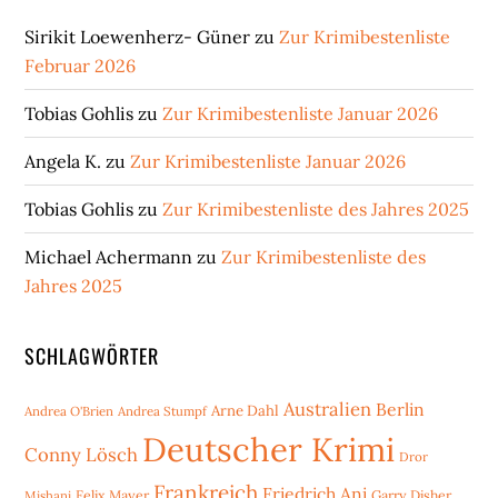
Sirikit Loewenherz- Güner
zu
Zur Krimibestenliste
Februar 2026
Tobias Gohlis
zu
Zur Krimibestenliste Januar 2026
Angela K.
zu
Zur Krimibestenliste Januar 2026
Tobias Gohlis
zu
Zur Krimibestenliste des Jahres 2025
Michael Achermann
zu
Zur Krimibestenliste des
Jahres 2025
SCHLAGWÖRTER
Australien
Berlin
Arne Dahl
Andrea O'Brien
Andrea Stumpf
Deutscher Krimi
Conny Lösch
Dror
Frankreich
Friedrich Ani
Mishani
Felix Mayer
Garry Disher