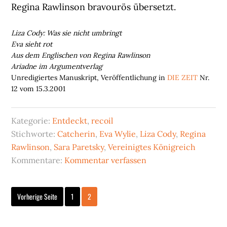
Regina Rawlinson bravourös übersetzt.
Liza Cody: Was sie nicht umbringt
Eva sieht rot
Aus dem Englischen von Regina Rawlinson
Ariadne im Argumentverlag
Unredigiertes Manuskript, Veröffentlichung in
DIE ZEIT
Nr.
12 vom 15.3.2001
Kategorie:
Entdeckt
,
recoil
Stichworte:
Catcherin
,
Eva Wylie
,
Liza Cody
,
Regina
Rawlinson
,
Sara Paretsky
,
Vereinigtes Königreich
Kommentare:
Kommentar verfassen
Seite
Seite
Vorherige Seite
1
2