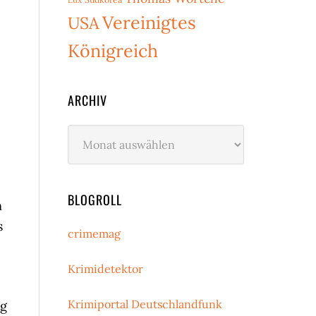
Vereinigtes
USA
Königreich
ARCHIV
Archiv
BLOGROLL
m
s
crimemag
Krimidetektor
Krimiportal Deutschlandfunk
ng