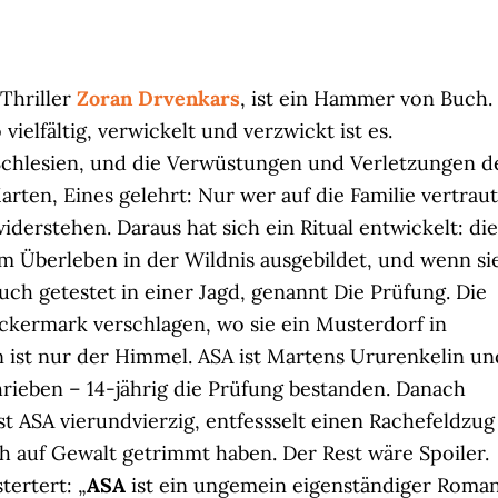
 Thriller
Zoran Drvenkars
, ist ein Hammer von Buch.
elfältig, verwickelt und verzwickt ist es.
 Schlesien, und die Verwüstungen und Verletzungen d
arten, Eines gelehrt: Nur wer auf die Familie vertraut
iderstehen. Daraus hat sich ein Ritual entwickelt: die
 Überleben in der Wildnis ausgebildet, und wenn si
uch getestet in einer Jagd, genannt Die Prüfung. Die
Uckermark verschlagen, wo sie ein Musterdorf in
 ist nur der Himmel. ASA ist Martens Ururenkelin un
rieben – 14-jährig die Prüfung bestanden. Danach
ist ASA vierundvierzig, entfessselt einen Rachefeldzug
ch auf Gewalt getrimmt haben. Der Rest wäre Spoiler.
tertert: „
ASA
ist ein ungemein eigenständiger Roma