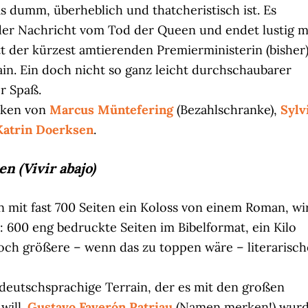
as dumm, überheblich und thatcheristisch ist. Es
der Nachricht vom Tod der Queen und endet lustig m
t der kürzest amtierenden Premierministerin (bisher
tain. Ein doch nicht so ganz leicht durchschaubarer
er Spaß.
tiken von
Marcus Müntefering
(Bezahlschranke),
Sylv
Katrin Doerksen
.
n (Vivir abajo)
 mit fast 700 Seiten ein Koloss von einem Roman, wi
: 600 eng bedruckte Seiten im Bibelformat, ein Kilo
och größere – wenn das zu toppen wäre – literarisch
s deutschsprachige Terrain, der es mit den großen
will.
Gustavo Faverón Patriau
(Namen merken!) wur