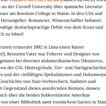
 an der Cornell University über spanische Literatur
eraur am Bowdoin College in Maine. In den USA und
s Herausgeber, Romancier, Wissenschaftler bekannt.
waltige deutschsprachige Debüt von dem Scout und
ch zu loben!
nnett ermordet 1992 in Lima einen Rainer
(!). Bennetts Vater war Folterer und Designer von
gnissen bei diversen südamerikanischen Diktatoren,
von der CIA. Hintergründe, Vor- und Nachgeschichte
s und der vielfältigen Spekulationen und Dokument
 Geschichte von Nazi-Verbrechern, Sadisten und
st Gegenstand dieses ausufernden Romans, dessen
sich über die beiden Subkontinente Amerikas
 von einer Bibliothek samt exotischem Garten in Mai