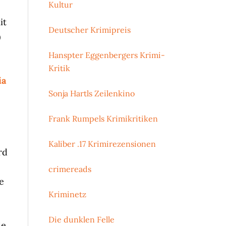
Kultur
it
Deutscher Krimipreis
)
Hanspter Eggenbergers Krimi-
Kritik
ia
Sonja Hartls Zeilenkino
Frank Rumpels Krimikritiken
Kaliber .17 Krimirezensionen
rd
crimereads
e
Kriminetz
Die dunklen Felle
de