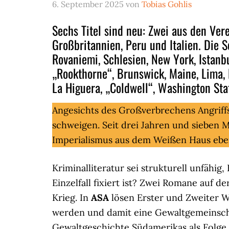
6. September 2025
von
Tobias Gohlis
Sechs Titel sind neu: Zwei aus den Vere
Großbritannien, Peru und Italien. Die 
Rovaniemi, Schlesien, New York, Istanb
„Rookthorne“, Brunswick, Maine, Lima, 
La Higuera, „Coldwell“, Washington Stat
Angesichts des Großverbrechens Angriff
schweigen. Seit drei Jahren und sieben 
Imperialismus aus dem Weißen Haus ebe
Kriminalliteratur sei strukturell unfähig
Einzelfall fixiert ist? Zwei Romane auf 
Krieg. In
ASA
lösen Erster und Zweiter We
werden und damit eine Gewaltgemeinscha
Gewaltgeschichte Südamerikas als Folge