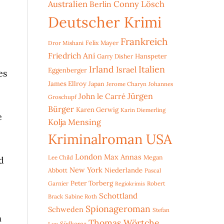
Australien
Conny Lösch
Berlin
Deutscher Krimi
Frankreich
Dror Mishani
Felix Mayer
Friedrich Ani
Hanspeter
Garry Disher
Irland
Italien
Israel
Eggenberger
es
James Ellroy
Japan
Jerome Charyn
Johannes
Jürgen
John le Carré
Groschupf
Bürger
Karen Gerwig
Karin Diemerling
e
Kolja Mensing
Kriminalroman USA
London
Max Annas
Lee Child
Megan
d
New York
Niederlande
Abbott
Pascal
Peter Torberg
Garnier
Robert
Regiokrimis
Schottland
Brack
Sabine Roth
Spionageroman
Schweden
Stefan
n
Thomas Wörtche
Lux
Südkorea