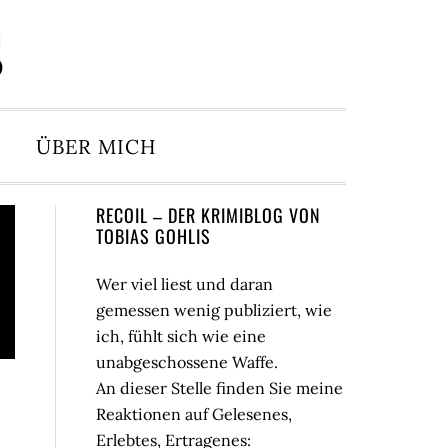
S
ÜBER MICH
Seitenspalte
RECOIL – DER KRIMIBLOG VON
TOBIAS GOHLIS
Wer viel liest und daran
gemessen wenig publiziert, wie
ich, fühlt sich wie eine
unabgeschossene Waffe.
An dieser Stelle finden Sie meine
Reaktionen auf Gelesenes,
Erlebtes, Ertragenes: