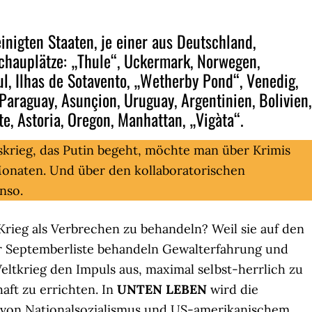
inigten Staaten, je einer aus Deutschland,
Schauplätze: „Thule“, Uckermark, Norwegen,
ul, Ilhas de Sotavento, „Wetherby Pond“, Venedig,
Paraguay, Asunçion, Uruguay, Argentinien, Bolivien,
e, Astoria, Oregon, Manhattan, „Vigàta“.
skrieg, das Putin begeht, möchte man über Krimis
Monaten. Und über den kollaboratorischen
nso.
, Krieg als Verbrechen zu behandeln? Weil sie auf den
der Septemberliste behandeln Gewalterfahrung und
ltkrieg den Impuls aus, maximal selbst-herrlich zu
ft zu errichten. In
UNTEN LEBEN
wird die
 von Nationalsozialismus und US-amerikanischem