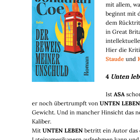
mit allem, w
beginnt mit 
dem Rücktrit
in Great Bri
intellektuell
Hier die Kri
Staude
und
4
Unten lebe
Ist
ASA
schon
er noch übertrumpft von
UNTEN LEBEN
Gewicht. Und in mancher Hinsicht das n
Kaliber.
Mit
UNTEN LEBEN
betritt ein Autor da
Lateinamerikanern aufnehmen kann und 