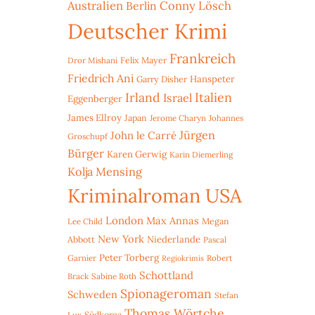
Australien
Conny Lösch
Berlin
Deutscher Krimi
Frankreich
Dror Mishani
Felix Mayer
Friedrich Ani
Hanspeter
Garry Disher
Irland
Italien
Israel
Eggenberger
James Ellroy
Japan
Jerome Charyn
Johannes
Jürgen
John le Carré
Groschupf
Bürger
Karen Gerwig
Karin Diemerling
Kolja Mensing
Kriminalroman USA
London
Max Annas
Lee Child
Megan
New York
Niederlande
Abbott
Pascal
Peter Torberg
Garnier
Robert
Regiokrimis
Schottland
Brack
Sabine Roth
Spionageroman
Schweden
Stefan
Thomas Wörtche
Lux
Südkorea