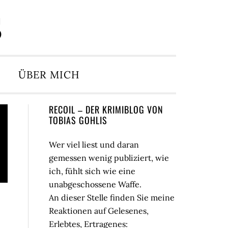
S
ÜBER MICH
Seitenspalte
RECOIL – DER KRIMIBLOG VON
TOBIAS GOHLIS
Wer viel liest und daran
gemessen wenig publiziert, wie
ich, fühlt sich wie eine
unabgeschossene Waffe.
An dieser Stelle finden Sie meine
Reaktionen auf Gelesenes,
Erlebtes, Ertragenes: