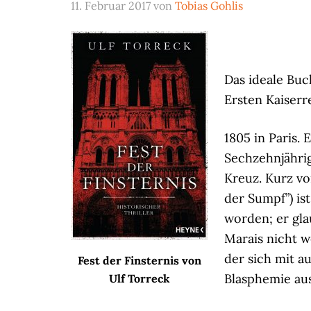
11. Februar 2017
von
Tobias Gohlis
Das ideale Buc
Ersten Kaiserr
1805 in Paris. 
Sechzehnjähri
Kreuz. Kurz vo
der Sumpf”) is
worden; er gla
Marais nicht 
der sich mit 
Fest der Finsternis von
Blasphemie au
Ulf Torreck