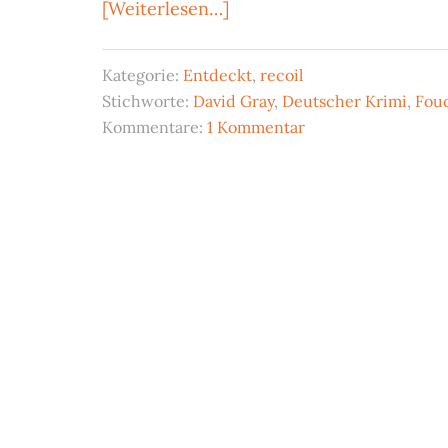
ÜberUlf
[Weiterlesen…]
Torreck:
Fest
Kategorie:
Entdeckt
,
recoil
der
Stichworte:
David Gray
,
Deutscher Krimi
,
Fou
Finsternis
Kommentare:
1 Kommentar