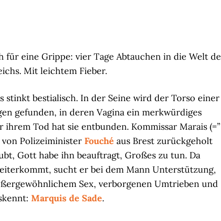
h für eine Grippe: vier Tage Abtauchen in die Welt de
eichs. Mit leichtem Fieber.
Es stinkt bestialisch. In der Seine wird der Torso einer
gen gefunden, in deren Vagina ein merkwürdiges
r ihrem Tod hat sie entbunden. Kommissar Marais (=”
t von Polizeiminister
Fouché
aus Brest zurückgeholt
ubt, Gott habe ihn beauftragt, Großes zu tun. Da
weiterkommt, sucht er bei dem Mann Unterstützung,
außergewöhnlichem Sex, verborgenen Umtrieben und
skennt:
Marquis de Sade
.