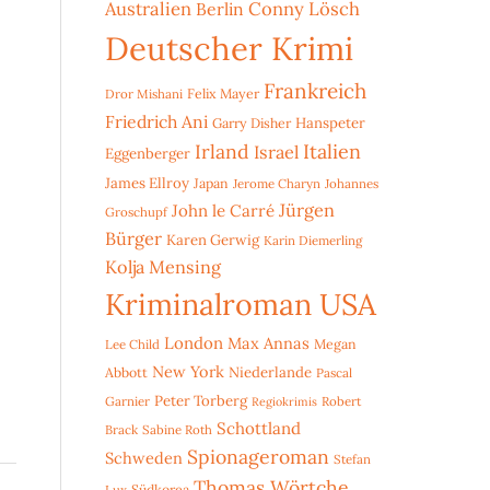
Australien
Conny Lösch
Berlin
Deutscher Krimi
Frankreich
Dror Mishani
Felix Mayer
Friedrich Ani
Hanspeter
Garry Disher
Irland
Italien
Israel
Eggenberger
James Ellroy
Japan
Jerome Charyn
Johannes
Jürgen
John le Carré
Groschupf
Bürger
Karen Gerwig
Karin Diemerling
Kolja Mensing
Kriminalroman USA
London
Max Annas
Lee Child
Megan
New York
Niederlande
Abbott
Pascal
Peter Torberg
Garnier
Robert
Regiokrimis
Schottland
Brack
Sabine Roth
Spionageroman
Schweden
Stefan
Thomas Wörtche
Lux
Südkorea