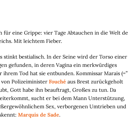
h für eine Grippe: vier Tage Abtauchen in die Welt de
eichs. Mit leichtem Fieber.
Es stinkt bestialisch. In der Seine wird der Torso einer
gen gefunden, in deren Vagina ein merkwürdiges
r ihrem Tod hat sie entbunden. Kommissar Marais (=”
t von Polizeiminister
Fouché
aus Brest zurückgeholt
ubt, Gott habe ihn beauftragt, Großes zu tun. Da
weiterkommt, sucht er bei dem Mann Unterstützung,
außergewöhnlichem Sex, verborgenen Umtrieben und
skennt:
Marquis de Sade
.