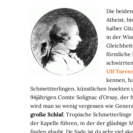
Die beiden
Atheist, b
halber Git
in der Wis
Gleichheit
förmliche 
schwirrten
Ulf Torre
kennen, ha
Schmettterlingen, künstlichen Insekten
94jährigen Comte Solignac d’Orsay, der f
wird man so wenig vergessen wie Genera
große Schlaf.
Tropische Schmetterlinge (
der Kapelle führen, in der der gläubige 
finden glaubt. De Sade ist da sehr viel s