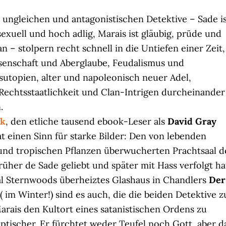
 ungleichen und antagonistischen Detektive – Sade i
isexuell und hoch adlig, Marais ist gläubig, prüde und
an – stolpern recht schnell in die Untiefen einer Zeit,
senschaft und Aberglaube, Feudalismus und
sutopien, alter und napoleonisch neuer Adel,
Rechtsstaatlichkeit und Clan-Intrigen durcheinander
.
ck
, den etliche tausend ebook-Leser als
David Gray
t einen Sinn für starke Bilder: Den von lebenden
 und tropischen Pflanzen überwucherten Prachtsaal d
rüher de Sade geliebt und später mit Hass verfolgt ha
l Sternwoods überheiztes Glashaus in Chandlers
Der
 im Winter!) sind es auch, die die beiden Detektive z
Marais den Kultort eines satanistischen Ordens zu
keptischer. Er fürchtet weder Teufel noch Gott, aber d