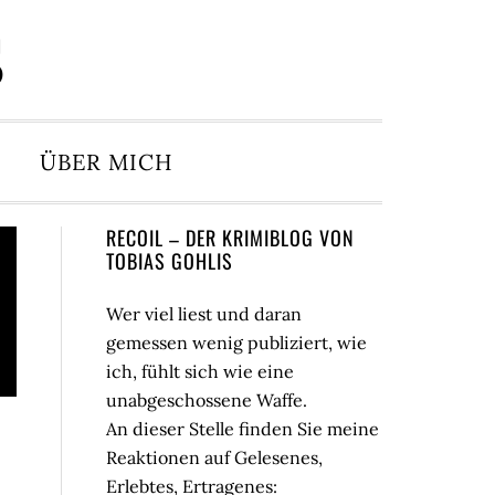
S
ÜBER MICH
Seitenspalte
RECOIL – DER KRIMIBLOG VON
TOBIAS GOHLIS
Wer viel liest und daran
gemessen wenig publiziert, wie
ich, fühlt sich wie eine
unabgeschossene Waffe.
An dieser Stelle finden Sie meine
Reaktionen auf Gelesenes,
Erlebtes, Ertragenes: