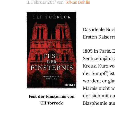
11. Februar 2017
von
Tobias Gohlis
Das ideale Buc
Ersten Kaiserr
1805 in Paris. 
Sechzehnjähri
Kreuz. Kurz vo
der Sumpf”) is
worden; er gla
Marais nicht 
der sich mit 
Fest der Finsternis von
Blasphemie au
Ulf Torreck