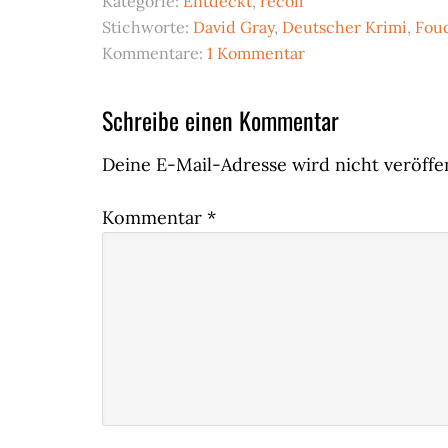
Kategorie:
Entdeckt
,
recoil
Stichworte:
David Gray
,
Deutscher Krimi
,
Fou
Kommentare:
1 Kommentar
Leser-
Schreibe einen Kommentar
Interaktionen
Deine E-Mail-Adresse wird nicht veröffen
Kommentar
*