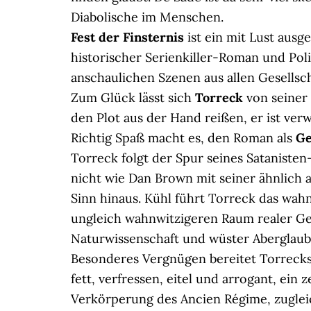
Diabolische im Menschen.
Fest der Finsternis
ist ein mit Lust aus
historischer Serienkiller-Roman und Polit
anschaulichen Szenen aus allen Gesellsc
Zum Glück lässt sich
Torreck
von seiner
den Plot aus der Hand reißen, er ist ver
Richtig Spaß macht es, den Roman als
Ge
Torreck folgt der Spur seines Satanisten
nicht wie Dan Brown mit seiner ähnlich 
Sinn hinaus. Kühl führt Torreck das wa
ungleich wahnwitzigeren Raum realer Ge
Naturwissenschaft und wüster Aberglaube
Besonderes Vergnügen bereitet Torrecks
fett, verfressen, eitel und arrogant, ein
Verkörperung des Ancien Régime, zugleic