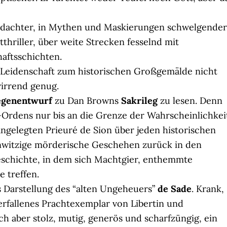
gedachter, in Mythen und Maskierungen schwelgender
thriller, über weite Strecken fesselnd mit
haftsschichten.
 Leidenschaft zum historischen Großgemälde nicht
wirrend genug.
genentwurf
zu Dan Browns
Sakrileg
zu lesen. Denn
-Ordens nur bis an die Grenze der Wahrscheinlichkei
angelegten Prieuré de Sion über jeden historischen
hnwitzige mörderische Geschehen zurück in den
schichte, in dem sich Machtgier, enthemmte
 treffen.
 Darstellung des “alten Ungeheuers”
de Sade
. Krank,
 zerfallenes Prachtexemplar von Libertin und
h aber stolz, mutig, generös und scharfzüngig, ein