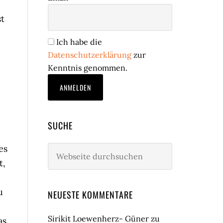
st
Ich habe die
Datenschutzerklärung
zur
Kenntnis genommen.
SUCHE
es
Webseite
durchsuchen
t,
u
NEUESTE KOMMENTARE
Sirikit Loewenherz- Güner
zu
as