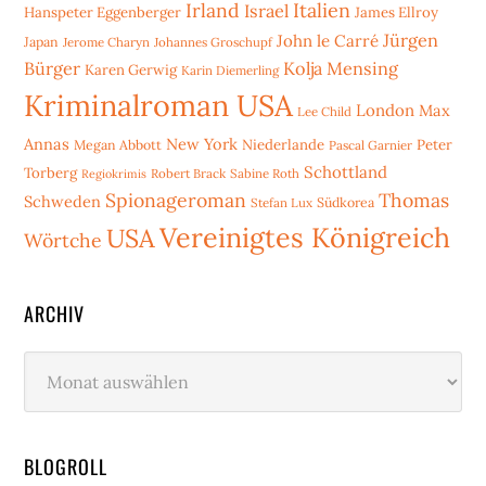
Irland
Italien
Israel
Hanspeter Eggenberger
James Ellroy
Jürgen
John le Carré
Japan
Jerome Charyn
Johannes Groschupf
Bürger
Kolja Mensing
Karen Gerwig
Karin Diemerling
Kriminalroman USA
London
Max
Lee Child
Annas
New York
Niederlande
Peter
Megan Abbott
Pascal Garnier
Schottland
Torberg
Robert Brack
Sabine Roth
Regiokrimis
Spionageroman
Thomas
Schweden
Stefan Lux
Südkorea
Vereinigtes Königreich
USA
Wörtche
ARCHIV
Archiv
BLOGROLL