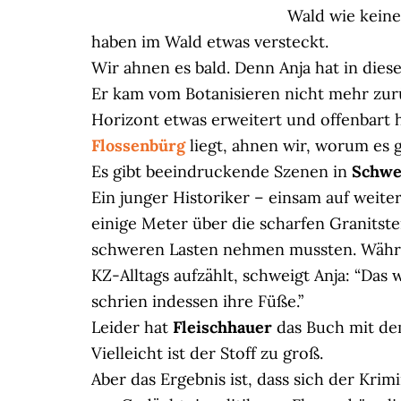
Wald wie keine
haben im Wald etwas versteckt.
Wir ahnen es bald. Denn Anja hat in diese
Er kam vom Botanisieren nicht mehr z
Horizont etwas erweitert und offenbart 
Flossenbürg
liegt, ahnen wir, worum es
Es gibt beeindruckende Szenen in
Schwe
Ein junger Historiker – einsam auf weite
einige Meter über die scharfen Granitst
schweren Lasten nehmen mussten. Währe
KZ-Alltags aufzählt, schweigt Anja: “Das 
schrien indessen ihre Füße.”
Leider hat
Fleischhauer
das Buch mit de
Vielleicht ist der Stoff zu groß.
Aber das Ergebnis ist, dass sich der Krimin