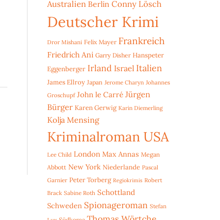
Australien
Conny Lösch
Berlin
Deutscher Krimi
Frankreich
Dror Mishani
Felix Mayer
Friedrich Ani
Hanspeter
Garry Disher
Irland
Italien
Israel
Eggenberger
James Ellroy
Japan
Jerome Charyn
Johannes
Jürgen
John le Carré
Groschupf
Bürger
Karen Gerwig
Karin Diemerling
Kolja Mensing
Kriminalroman USA
London
Max Annas
Lee Child
Megan
New York
Niederlande
Abbott
Pascal
Peter Torberg
Garnier
Robert
Regiokrimis
Schottland
Brack
Sabine Roth
Spionageroman
Schweden
Stefan
Thomas Wörtche
Lux
Südkorea