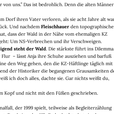
r von uns.” Das ist bedrohlich. Denn die alten Männer
m Dorf ihren Vater verloren, als sie acht Jahre alt war
urück. Und nachdem
Fleischhauer
den topographisch
hat, dass der Wald in der Nähe vom ehemaligen KZ
 geht: Um NS-Verbrechen und ihr Verschweigen.
igend steht der Wald
. Die stärkste führt ins Dilemma
r Flur – lässt Anja ihre Schuhe ausziehen und barfuß
eine den Weg gehen, den die KZ-Häftlinge täglich mit
nd der Historiker die begangenen Grausamkeiten d
weiß ich doch alles, dachte sie. Gar nichts weißt du,
m Kopf und nicht mit den Füßen geschrieben.
alfall, der 1999 spielt, teilweise als Begleiterzählung