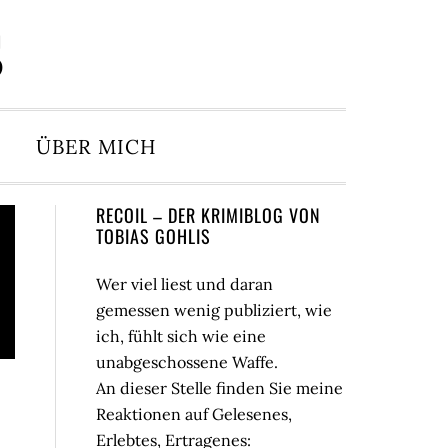
S
ÜBER MICH
Seitenspalte
RECOIL – DER KRIMIBLOG VON
TOBIAS GOHLIS
Wer viel liest und daran
gemessen wenig publiziert, wie
ich, fühlt sich wie eine
unabgeschossene Waffe.
An dieser Stelle finden Sie meine
Reaktionen auf Gelesenes,
Erlebtes, Ertragenes: