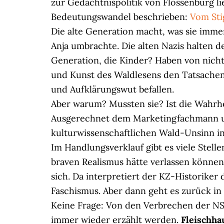
zur Gedächtnispolitik von Flossenbürg lie
Bedeutungswandel beschrieben:
Vom Sti
Die alte Generation macht, was sie immer
Anja umbrachte. Die alten Nazis halten d
Generation, die Kinder? Haben von nichts
und Kunst des Waldlesens den Tatsache
und Aufklärungswut befallen.
Aber warum? Mussten sie? Ist die Wahrhe
Ausgerechnet dem Marketingfachmann u
kulturwissenschaftlichen Wald-Unsinn in
Im Handlungsverklauf gibt es viele Stell
braven Realismus hätte verlassen können 
sich. Da interpretiert der KZ-Historiker
Faschismus. Aber dann geht es zurück in
Keine Frage: Von den Verbrechen der N
immer wieder erzählt werden.
Fleischha