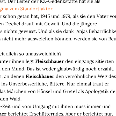
st. Der Leiter der KZ-Gedenkstätte hat sie als
gma zum Standortfaktor
.
 schon getan hat, 1945 und 1979, als sie den Vater vo
en Deckel drauf, mit Gewalt. Und die jüngere
 nichts gewusst. Und als sie dank Anjas Beharrlichke
n nicht mehr ausweichen können, werden sie von Re
it allein so unausweichlich?
nter ihnen legt
Fleischhauer
den eingangs zitierten
 den Mund. Das ist weder glaubwürdig noch erzählt.
en, an denen
Fleischhauer
den versöhnlichen Weg des
ins Unverbesserliche, Bittere. Nur einmal traut er
 das Märchen von Hänsel und Gretel als Apologetik de
 den Wald.
S-Zeit und vom Umgang mit ihnen muss immer und
uer
berichtet Erschütterndes. Aber er berichtet nur.