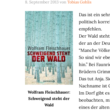
8. September 2013
von
Tobias Gohlis
Das ist ein seh
politisch korre
empfehlen.
Der Wald steht
der an der De
“Manche Völker
So sind wir e
hin.” Bei Faunr
Brüdern Grimm 
Das tut Anja. S
Nachname ist 
Wolfram Fleischhauer:
Im Dorf gibt e
Schweigend steht der
beobachten, mi
Wald
eines der alten