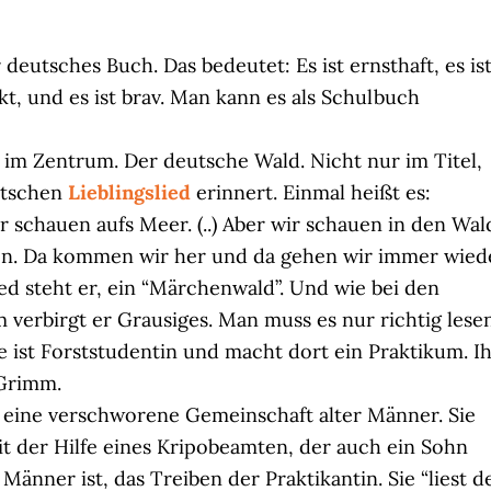
r deutsches Buch. Das bedeutet: Es ist ernsthaft, es is
kt, und es ist brav. Man kann es als Schulbuch
 im Zentrum. Der deutsche Wald. Nicht nur im Titel,
utschen
Lieblingslied
erinnert. Einmal heißt es:
 schauen aufs Meer. (..) Aber wir schauen in den Wal
ben. Da kommen wir her und da gehen wir immer wied
ied steht er, ein “Märchenwald”. Und wie bei den
verbirgt er Grausiges. Man muss es nur richtig lesen
ie ist Forststudentin und macht dort ein Praktikum. I
Grimm.
s eine verschworene Gemeinschaft alter Männer. Sie
t der Hilfe eines Kripobeamten, der auch ein Sohn
 Männer ist, das Treiben der Praktikantin. Sie “liest d