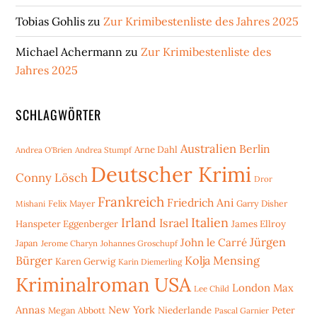
Tobias Gohlis
zu
Zur Krimibestenliste des Jahres 2025
Michael Achermann
zu
Zur Krimibestenliste des
Jahres 2025
SCHLAGWÖRTER
Australien
Berlin
Arne Dahl
Andrea O'Brien
Andrea Stumpf
Deutscher Krimi
Conny Lösch
Dror
Frankreich
Friedrich Ani
Mishani
Felix Mayer
Garry Disher
Irland
Italien
Israel
Hanspeter Eggenberger
James Ellroy
Jürgen
John le Carré
Japan
Jerome Charyn
Johannes Groschupf
Bürger
Kolja Mensing
Karen Gerwig
Karin Diemerling
Kriminalroman USA
London
Max
Lee Child
Annas
New York
Niederlande
Peter
Megan Abbott
Pascal Garnier