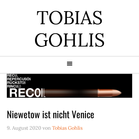
Zur
Zum
Zur
Zur
TOBIAS
Hauptnavigation
Inhalt
Seitenspalte
Fußzeile
springen
springen
springen
springen
GOHLIS
Niewetow ist nicht Venice
9. August 2020
von
Tobias Gohlis