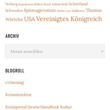
Schottland
Torberg
Robert Brack
Sabine Roth
Regiokrimis
Spionageroman
Thomas
Schweden
Stefan Lux
Südkorea
Vereinigtes Königreich
USA
Wörtche
ARCHIV
Archiv
BLOGROLL
crimemag
Krimidetektor
Krimiportal Deutschlandfunk Kultur