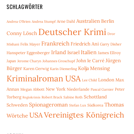
SCHLAGWÖRTER
Australien
Berlin
Arne Dahl
Andrea O'Brien
Andrea Stumpf
Deutscher Krimi
Conny Lösch
Dror
Frankreich
Friedrich Ani
Mishani
Felix Mayer
Garry Disher
Irland
Italien
Israel
Hanspeter Eggenberger
James Ellroy
Jürgen
John le Carré
Japan
Jerome Charyn
Johannes Groschupf
Bürger
Kolja Mensing
Karen Gerwig
Karin Diemerling
Kriminalroman USA
London
Max
Lee Child
Annas
New York
Niederlande
Peter
Megan Abbott
Pascal Garnier
Schottland
Torberg
Robert Brack
Sabine Roth
Regiokrimis
Spionageroman
Thomas
Schweden
Stefan Lux
Südkorea
Vereinigtes Königreich
USA
Wörtche