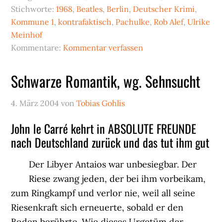
Stichworte:
1968
,
Beatles
,
Berlin
,
Deutscher Krimi
,
Kommune 1
,
kontrafaktisch
,
Pachulke
,
Rob Alef
,
Ulrike
Meinhof
Kommentare:
Kommentar verfassen
Schwarze Romantik, wg. Sehnsucht
4. März 2004
von
Tobias Gohlis
John le Carré kehrt in ABSOLUTE FREUNDE
nach Deutschland zurück und das tut ihm gut
Der Libyer Antaios war unbesiegbar. Der
Riese zwang jeden, der bei ihm vorbeikam,
zum Ringkampf und verlor nie, weil all seine
Riesenkraft sich erneuerte, sobald er den
Boden berührte. Wie dieses Urgetüm der