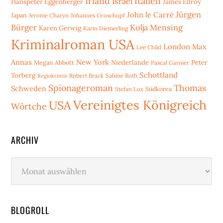
Irland
Italien
Israel
Hanspeter Eggenberger
James Ellroy
Jürgen
John le Carré
Japan
Jerome Charyn
Johannes Groschupf
Bürger
Kolja Mensing
Karen Gerwig
Karin Diemerling
Kriminalroman USA
London
Max
Lee Child
Annas
New York
Niederlande
Peter
Megan Abbott
Pascal Garnier
Schottland
Torberg
Robert Brack
Sabine Roth
Regiokrimis
Spionageroman
Thomas
Schweden
Stefan Lux
Südkorea
Vereinigtes Königreich
USA
Wörtche
ARCHIV
Archiv
BLOGROLL