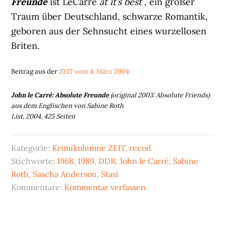
Freunde
ist LeCarré
at it’s best
, ein großer
Traum über Deutschland, schwarze Romantik,
geboren aus der Sehnsucht eines wurzellosen
Briten.
Beitrag aus der
ZEIT vom 4. März 2004
John le Carré: Absolute Freunde
(original 2003: Absolute Friends)
aus dem Englischen von Sabine Roth
List, 2004, 425 Seiten
Kategorie:
Krimikolumne ZEIT
,
recoil
Stichworte:
1968
,
1989
,
DDR
,
John le Carré
,
Sabine
Roth
,
Sascha Anderson
,
Stasi
Kommentare:
Kommentar verfassen