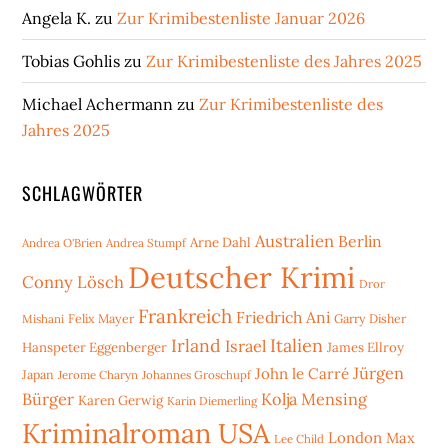
Angela K.
zu
Zur Krimibestenliste Januar 2026
Tobias Gohlis
zu
Zur Krimibestenliste des Jahres 2025
Michael Achermann
zu
Zur Krimibestenliste des
Jahres 2025
SCHLAGWÖRTER
Australien
Berlin
Arne Dahl
Andrea O'Brien
Andrea Stumpf
Deutscher Krimi
Conny Lösch
Dror
Frankreich
Friedrich Ani
Mishani
Felix Mayer
Garry Disher
Irland
Italien
Israel
Hanspeter Eggenberger
James Ellroy
Jürgen
John le Carré
Japan
Jerome Charyn
Johannes Groschupf
Bürger
Kolja Mensing
Karen Gerwig
Karin Diemerling
Kriminalroman USA
London
Max
Lee Child