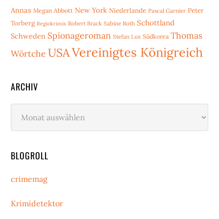
Annas
New York
Niederlande
Peter
Megan Abbott
Pascal Garnier
Schottland
Torberg
Robert Brack
Sabine Roth
Regiokrimis
Spionageroman
Thomas
Schweden
Stefan Lux
Südkorea
Vereinigtes Königreich
USA
Wörtche
ARCHIV
Archiv
BLOGROLL
crimemag
Krimidetektor