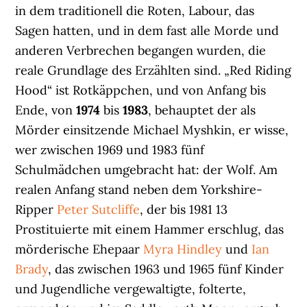
in dem traditionell die Roten, Labour, das
Sagen hatten, und in dem fast alle Morde und
anderen Verbrechen begangen wurden, die
reale Grundlage des Erzählten sind. „Red Riding
Hood“ ist Rotkäppchen, und von Anfang bis
Ende, von
1974
bis
1983
, behauptet der als
Mörder einsitzende Michael Myshkin, er wisse,
wer zwischen 1969 und 1983 fünf
Schulmädchen umgebracht hat: der Wolf. Am
realen Anfang stand neben dem Yorkshire-
Ripper
Peter Sutcliffe
, der bis 1981 13
Prostituierte mit einem Hammer erschlug, das
mörderische Ehepaar
Myra Hindley
und
Ian
Brady
, das zwischen 1963 und 1965 fünf Kinder
und Jugendliche vergewaltigte, folterte,