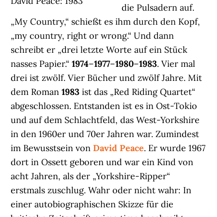
David Peace: 1983
die Pulsadern auf.
„My Country,“ schießt es ihm durch den Kopf,
„my country, right or wrong.“ Und dann
schreibt er „drei letzte Worte auf ein Stück
nasses Papier.“
1974
–
1977
–
1980
–
1983
. Vier mal
drei ist zwölf. Vier Bücher und zwölf Jahre. Mit
dem Roman
1983
ist das „Red Riding Quartet“
abgeschlossen. Entstanden ist es in Ost-Tokio
und auf dem Schlachtfeld, das West-Yorkshire
in den 1960er und 70er Jahren war. Zumindest
im Bewusstsein von
David Peace
. Er wurde 1967
dort in Ossett geboren und war ein Kind von
acht Jahren, als der „Yorkshire-Ripper“
erstmals zuschlug. Wahr oder nicht wahr: In
einer autobiographischen Skizze für die