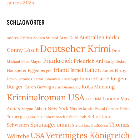
Jahres 2025
SCHLAGWÖRTER
Australien
Berlin
Arne Dahl
Andrea O'Brien
Andrea Stumpf
Deutscher Krimi
Conny Lösch
Dror
Frankreich
Friedrich Ani
Mishani
Felix Mayer
Garry Disher
Irland
Italien
Israel
Hanspeter Eggenberger
James Ellroy
Jürgen
John le Carré
Japan
Jerome Charyn
Johannes Groschupf
Bürger
Kolja Mensing
Karen Gerwig
Karin Diemerling
Kriminalroman USA
London
Max
Lee Child
Annas
New York
Niederlande
Peter
Megan Abbott
Pascal Garnier
Schottland
Torberg
Robert Brack
Sabine Roth
Regiokrimis
Spionageroman
Thomas
Schweden
Stefan Lux
Südkorea
Vereinigtes Königreich
USA
Wörtche