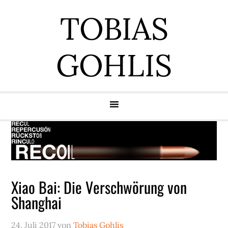
Zur
Zum
Zur
Zur
TOBIAS
Hauptnavigation
Inhalt
Seitenspalte
Fußzeile
springen
springen
springen
springen
GOHLIS
Xiao Bai: Die Verschwörung von
Shanghai
24. Juli 2017
von
Tobias Gohlis