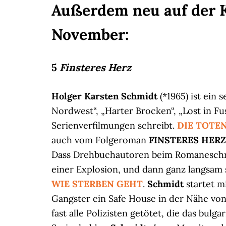
Außerdem neu auf der K
November:
5
Finsteres Herz
Holger Karsten Schmidt
(*1965) ist ein
Nordwest“, „Harter Brocken“, „Lost in F
Serienverfilmungen schreibt.
DIE TOTE
auch vom Folgeroman
FINSTERES HERZ
Dass Drehbuchautoren beim Romanesch
einer Explosion, und dann ganz langsam s
WIE STERBEN GEHT
.
Schmidt
startet m
Gangster ein Safe House in der Nähe vo
fast alle Polizisten getötet, die das bu