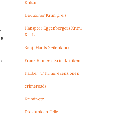
Kultur
t
Deutscher Krimipreis
Hanspter Eggenbergers Krimi-
r
Kritik
ie
Sonja Hartls Zeilenkino
n
Frank Rumpels Krimikritiken
Kaliber .17 Krimirezensionen
crimereads
Kriminetz
Die dunklen Felle