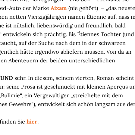
ped-Auto der Marke
Aixam
(nie gehört) – „das neust
en netten Vierzigjährigen namen Étienne auf, nass m
 ist nützlich, liebenswürdig und freundlich, bald
n“ entwickeln sich prächtig. Bis Étiennes Tochter (und
uftaucht, auf der Suche nach dem in der schwarzen
gentlich hätte irgendwo abliefern müssen. Von da an
n den Abenteuern der beiden unterschiedlichen
RUND
sehr. In diesem, seinem vierten, Roman scheint
: seine Prosa ist geschmückt mit kleinen Aperçus u
„Bulimie“, ein Vergewaltiger „streichelte mit dem
ines Gewehrs“), entwickelt sich schön langsam aus de
 finden Sie
hier
.