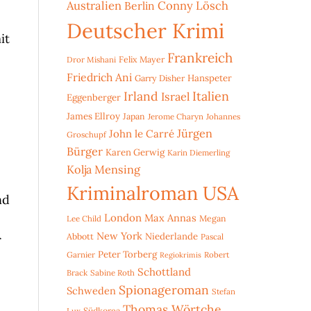
Australien
Conny Lösch
Berlin
e
Deutscher Krimi
it
Frankreich
Dror Mishani
Felix Mayer
Friedrich Ani
Hanspeter
Garry Disher
Irland
Italien
Israel
Eggenberger
James Ellroy
Japan
Jerome Charyn
Johannes
Jürgen
John le Carré
Groschupf
Bürger
Karen Gerwig
Karin Diemerling
Kolja Mensing
Kriminalroman USA
nd
London
Max Annas
Lee Child
Megan
New York
Niederlande
Abbott
Pascal
r
Peter Torberg
Garnier
Robert
Regiokrimis
Schottland
Brack
Sabine Roth
Spionageroman
Schweden
Stefan
Thomas Wörtche
Lux
Südkorea