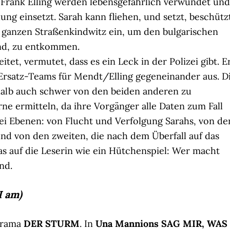
Frank Elling werden lebensgefährlich verwundet und
ung einsetzt. Sarah kann fliehen, und setzt, beschütz
n ganzen Straßenkindwitz ein, um den bulgarischen
ind, zu entkommen.
itet, vermutet, dass es ein Leck in der Polizei gibt. E
s Ersatz-Teams für Mendt/Elling gegeneinander aus. D
alb auch schwer von den beiden anderen zu
ne ermitteln, da ihre Vorgänger alle Daten zum Fall
rei Ebenen: von Flucht und Verfolgung Sarahs, von de
und von den zweiten, die nach dem Überfall auf das
s auf die Leserin wie ein Hütchenspiel: Wer macht
nd.
I am)
 Drama
DER STURM
. In
Una Mannions SAG MIR, WAS