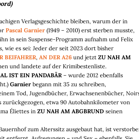
ord)
rachigen Verlagsgeschichte bleiben, warum der in
or
Pascal Garnier
(1949 – 2010) erst sterben musste,
ihn in sein Suspense-Programm aufnahm und Felix
, wie es sei: Jeder der seit 2023 dort bisher
R BEIFAHRER
,
AN DER A26
und jetzt
ZU NAH AM
en und landete auf der Krimibestenliste.
AL IST EIN PANDABÄR
– wurde 2012 ebenfalls
ht.)
Garnier
begann mit 35 zu schreiben,
seinem Tod, Jugendbücher, Erwachsenenbücher, Noirs
as zurückgezogen, etwa 90 Autobahnkilometer von
ma Éliettes in
ZU NAH AM ABGBRUND
seinen
 Bauernhof zum Alterssitz ausgebaut hat, ist verstorbe
t entfernt, Aufregungen – und Sex – ebenfalls. Sie