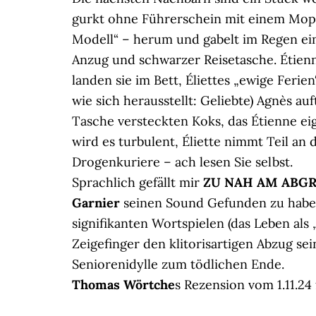
gurkt ohne Führerschein mit einem Mo
Modell“ – herum und gabelt im Regen ein
Anzug und schwarzer Reisetasche. Étienne
landen sie im Bett, Éliettes „ewige Ferie
wie sich herausstellt: Geliebte) Agnès a
Tasche versteckten Koks, das Étienne ei
wird es turbulent, Éliette nimmt Teil a
Drogenkuriere – ach lesen Sie selbst.
Sprachlich gefällt mir
ZU NAH AM ABG
Garnier
seinen Sound Gefunden zu haben
signifikanten Wortspielen (das Leben als 
Zeigefinger den klitorisartigen Abzug se
Seniorenidylle zum tödlichen Ende.
Thomas Wörtche
s Rezension vom 1.11.24