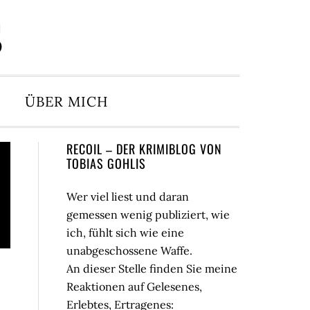
S
ÜBER MICH
Seitenspalte
RECOIL – DER KRIMIBLOG VON
TOBIAS GOHLIS
Wer viel liest und daran
gemessen wenig publiziert, wie
ich, fühlt sich wie eine
unabgeschossene Waffe.
An dieser Stelle finden Sie meine
Reaktionen auf Gelesenes,
Erlebtes, Ertragenes: