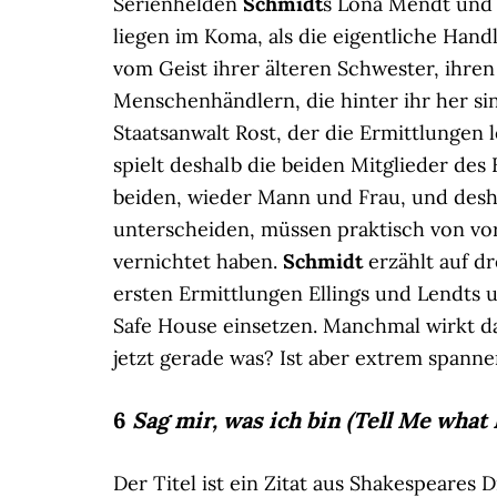
Serienhelden
Schmidt
s Lona Mendt und 
liegen im Koma, als die eigentliche Handl
vom Geist ihrer älteren Schwester, ihre
Menschenhändlern, die hinter ihr her s
Staatsanwalt Rost, der die Ermittlungen le
spielt deshalb die beiden Mitglieder de
beiden, wieder Mann und Frau, und desh
unterscheiden, müssen praktisch von vor
vernichtet haben.
Schmidt
erzählt auf d
ersten Ermittlungen Ellings und Lendts 
Safe House einsetzen. Manchmal wirkt da
jetzt gerade was? Ist aber extrem spanne
6
Sag mir, was ich bin (Tell Me what 
Der Titel ist ein Zitat aus Shakespeares