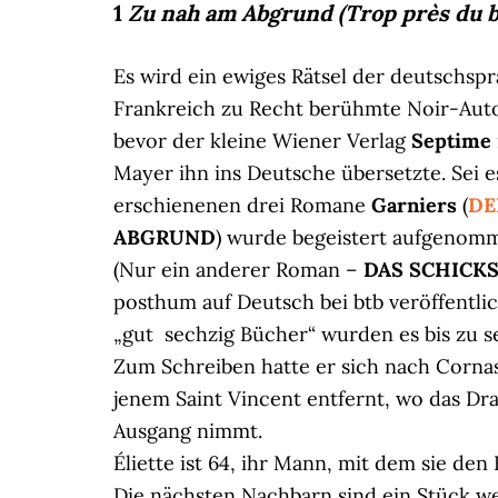
1
Zu nah am Abgrund (Trop près du b
Es wird ein ewiges Rätsel der deutschsp
Frankreich zu Recht berühmte Noir-Aut
bevor der kleine Wiener Verlag
Septime
Mayer ihn ins Deutsche übersetzte. Sei es
erschienenen drei Romane
Garniers
(
DE
ABGRUND
) wurde begeistert aufgenomm
(Nur ein anderer Roman –
DAS SCHICKS
posthum auf Deutsch bei btb veröffentlic
„gut sechzig Bücher“ wurden es bis zu 
Zum Schreiben hatte er sich nach Corn
jenem Saint Vincent entfernt, wo das Dra
Ausgang nimmt.
Éliette ist 64, ihr Mann, mit dem sie den
Die nächsten Nachbarn sind ein Stück wei