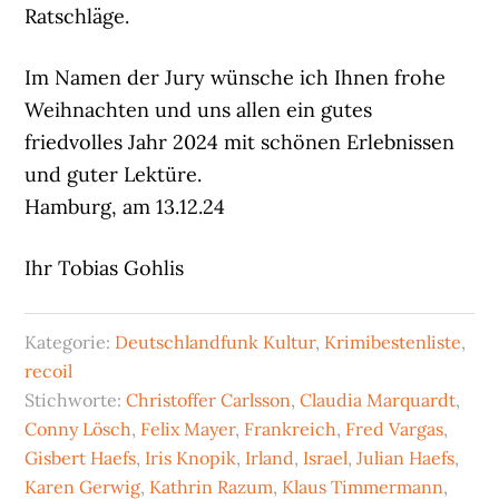
Ratschläge.
Im Namen der Jury wünsche ich Ihnen frohe
Weihnachten und uns allen ein gutes
friedvolles Jahr 2024 mit schönen Erlebnissen
und guter Lektüre.
Hamburg, am 13.12.24
Ihr Tobias Gohlis
Kategorie:
Deutschlandfunk Kultur
,
Krimibestenliste
,
recoil
Stichworte:
Christoffer Carlsson
,
Claudia Marquardt
,
Conny Lösch
,
Felix Mayer
,
Frankreich
,
Fred Vargas
,
Gisbert Haefs
,
Iris Knopik
,
Irland
,
Israel
,
Julian Haefs
,
Karen Gerwig
,
Kathrin Razum
,
Klaus Timmermann
,