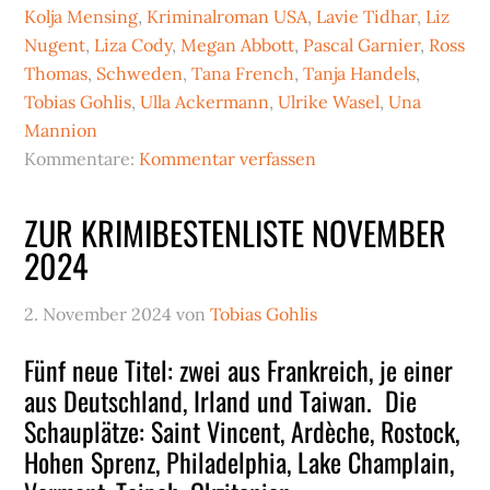
Kolja Mensing
,
Kriminalroman USA
,
Lavie Tidhar
,
Liz
Nugent
,
Liza Cody
,
Megan Abbott
,
Pascal Garnier
,
Ross
Thomas
,
Schweden
,
Tana French
,
Tanja Handels
,
Tobias Gohlis
,
Ulla Ackermann
,
Ulrike Wasel
,
Una
Mannion
Kommentare:
Kommentar verfassen
ZUR KRIMIBESTENLISTE NOVEMBER
2024
2. November 2024
von
Tobias Gohlis
Fünf neue Titel: zwei aus Frankreich, je einer
aus Deutschland, Irland und Taiwan. Die
Schauplätze: Saint Vincent, Ardèche, Rostock,
Hohen Sprenz, Philadelphia, Lake Champlain,