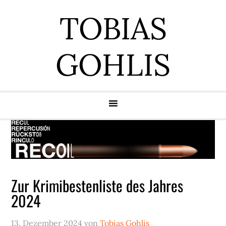
Zur
Zum
Zur
Zur
TOBIAS
Hauptnavigation
Inhalt
Seitenspalte
Fußzeile
springen
springen
springen
springen
GOHLIS
Zur Krimibestenliste des Jahres
2024
13. Dezember 2024
von
Tobias Gohlis