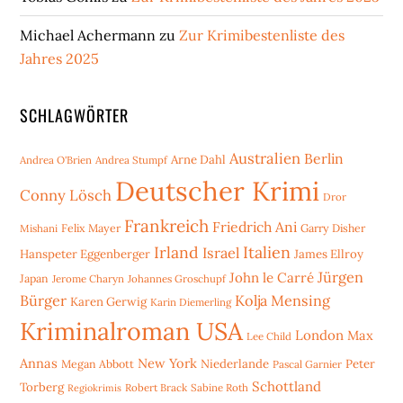
Michael Achermann
zu
Zur Krimibestenliste des
Jahres 2025
SCHLAGWÖRTER
Australien
Berlin
Arne Dahl
Andrea O'Brien
Andrea Stumpf
Deutscher Krimi
Conny Lösch
Dror
Frankreich
Friedrich Ani
Mishani
Felix Mayer
Garry Disher
Irland
Italien
Israel
Hanspeter Eggenberger
James Ellroy
Jürgen
John le Carré
Japan
Jerome Charyn
Johannes Groschupf
Bürger
Kolja Mensing
Karen Gerwig
Karin Diemerling
Kriminalroman USA
London
Max
Lee Child
Annas
New York
Niederlande
Peter
Megan Abbott
Pascal Garnier
Schottland
Torberg
Robert Brack
Sabine Roth
Regiokrimis