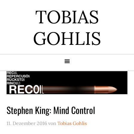
Zur
Zum
Zur
Zur
TOBIAS
Hauptnavigation
Inhalt
Seitenspalte
Fußzeile
springen
springen
springen
springen
GOHLIS
Stephen King: Mind Control
11. Dezember 2016
von
Tobias Gohlis