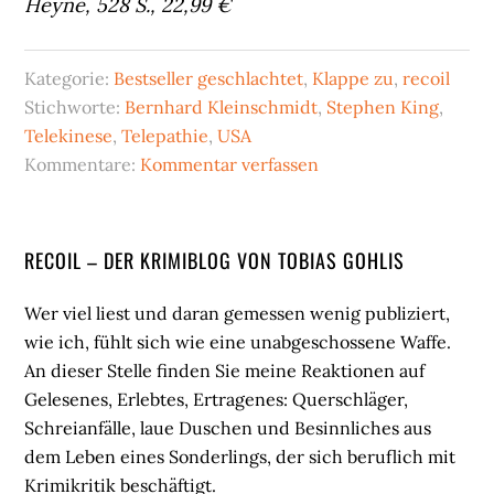
Heyne, 528 S., 22,99 €
Kategorie:
Bestseller geschlachtet
,
Klappe zu
,
recoil
Stichworte:
Bernhard Kleinschmidt
,
Stephen King
,
Telekinese
,
Telepathie
,
USA
Kommentare:
Kommentar verfassen
Seitenspalte
RECOIL – DER KRIMIBLOG VON TOBIAS GOHLIS
Wer viel liest und daran gemessen wenig publiziert,
wie ich, fühlt sich wie eine unabgeschossene Waffe.
An dieser Stelle finden Sie meine Reaktionen auf
Gelesenes, Erlebtes, Ertragenes: Querschläger,
Schreianfälle, laue Duschen und Besinnliches aus
dem Leben eines Sonderlings, der sich beruflich mit
Krimikritik beschäftigt.