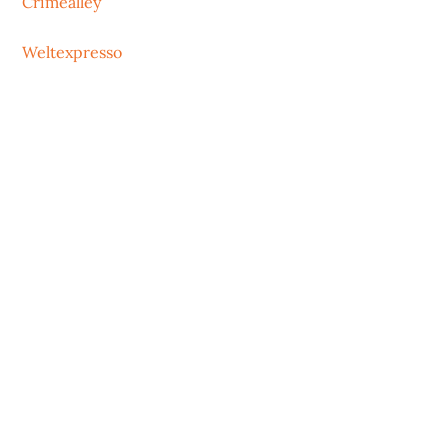
Crimealley
Weltexpresso