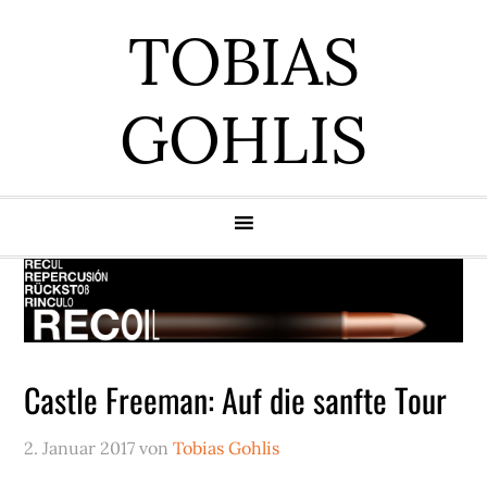
Zur
Zum
Zur
Zur
TOBIAS
Hauptnavigation
Inhalt
Seitenspalte
Fußzeile
springen
springen
springen
springen
GOHLIS
Castle Freeman: Auf die sanfte Tour
2. Januar 2017
von
Tobias Gohlis