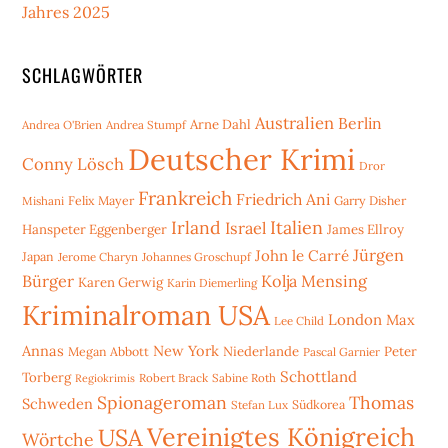
Jahres 2025
SCHLAGWÖRTER
Australien
Berlin
Arne Dahl
Andrea O'Brien
Andrea Stumpf
Deutscher Krimi
Conny Lösch
Dror
Frankreich
Friedrich Ani
Mishani
Felix Mayer
Garry Disher
Irland
Italien
Israel
Hanspeter Eggenberger
James Ellroy
Jürgen
John le Carré
Japan
Jerome Charyn
Johannes Groschupf
Bürger
Kolja Mensing
Karen Gerwig
Karin Diemerling
Kriminalroman USA
London
Max
Lee Child
Annas
New York
Niederlande
Peter
Megan Abbott
Pascal Garnier
Schottland
Torberg
Robert Brack
Sabine Roth
Regiokrimis
Spionageroman
Thomas
Schweden
Stefan Lux
Südkorea
Vereinigtes Königreich
USA
Wörtche