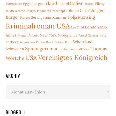
Irland
Italien
Israel
Hanspeter Eggenberger
James Ellroy
Jürgen
John le Carré
Japan
Jerome Charyn
Johannes Groschupf
Bürger
Kolja Mensing
Karen Gerwig
Karin Diemerling
Kriminalroman USA
London
Max
Lee Child
Annas
New York
Niederlande
Peter
Megan Abbott
Pascal Garnier
Schottland
Torberg
Robert Brack
Sabine Roth
Regiokrimis
Spionageroman
Thomas
Schweden
Stefan Lux
Südkorea
Vereinigtes Königreich
USA
Wörtche
ARCHIV
Archiv
BLOGROLL