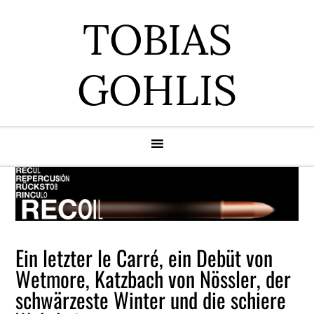
Zur
Zum
Zur
Zur
TOBIAS
Hauptnavigation
Inhalt
Seitenspalte
Fußzeile
springen
springen
springen
springen
GOHLIS
Ein letzter le Carré, ein Debüt von
Wetmore, Katzbach von Nössler, der
schwärzeste Winter und die schiere