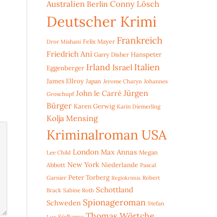
Australien
Conny Lösch
Berlin
Deutscher Krimi
Frankreich
Dror Mishani
Felix Mayer
Friedrich Ani
Hanspeter
Garry Disher
Irland
Italien
Israel
Eggenberger
James Ellroy
Japan
Jerome Charyn
Johannes
Jürgen
John le Carré
Groschupf
Bürger
Karen Gerwig
Karin Diemerling
Kolja Mensing
Kriminalroman USA
London
Max Annas
Lee Child
Megan
New York
Niederlande
Abbott
Pascal
Peter Torberg
Garnier
Robert
Regiokrimis
Schottland
Brack
Sabine Roth
Spionageroman
Schweden
Stefan
Thomas Wörtche
Lux
Südkorea