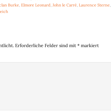
clan Burke
,
Elmore Leonard
,
John le Carré
,
Laurence Sterne
,
reich
tlicht.
Erforderliche Felder sind mit
*
markiert