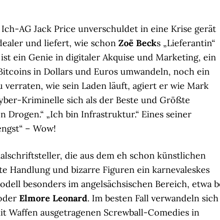
 Ich-AG Jack Price unverschuldet in eine Krise gerät
dealer und liefert, wie schon
Zoë Beck
s „Lieferantin“
ist ein Genie in digitaler Akquise und Marketing, ein
 Bitcoins in Dollars und Euros umwandeln, noch ein
verraten, wie sein Laden läuft, agiert er wie Mark
ber-Kriminelle sich als der Beste und Größte
en Drogen.“ „Ich bin Infrastruktur.“ Eines seiner
engst“ – Wow!
alschriftsteller, die aus dem eh schon künstlichen
te Handlung und bizarre Figuren ein karnevaleskes
Modell besonders im angelsächsischen Bereich, etwa b
oder
Elmore Leonard
. Im besten Fall verwandeln sich
it Waffen ausgetragenen Screwball-Comedies in