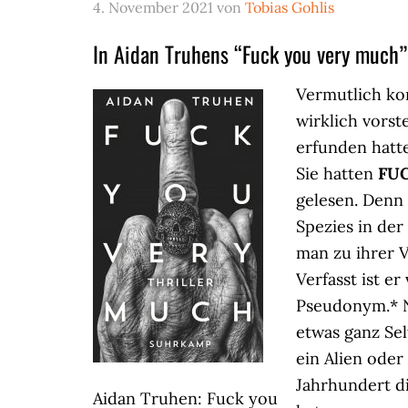
4. November 2021
von
Tobias Gohlis
In Aidan Truhens “Fuck you very much”
Vermutlich ko
wirklich vorst
erfunden hatt
Sie hatten
FU
gelesen. Denn
Spezies in der
man zu ihrer V
Verfasst ist e
Pseudonym.* N
etwas ganz Se
ein Alien ode
Jahrhundert 
Aidan Truhen: Fuck you