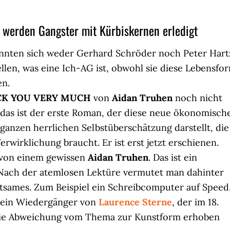
 werden Gangster mit Kürbiskernen erledigt
nnten sich weder Gerhard Schröder noch Peter Hart
ellen, was eine Ich-AG ist, obwohl sie diese Lebensfo
en.
CK YOU VERY MUCH
von
Aidan Truhen
noch nicht
 das ist der erste Roman, der diese neue ökonomisch
 ganzen herrlichen Selbstüberschätzung darstellt, die
erwirklichung braucht. Er ist erst jetzt erschienen.
r von einem gewissen
Aidan Truhen
. Das ist ein
ach der atemlosen Lektüre vermutet man dahinter
ltsames. Zum Beispiel ein Schreibcomputer auf Speed
r ein Wiedergänger von
Laurence Sterne
, der im 18.
die Abweichung vom Thema zur Kunstform erhoben