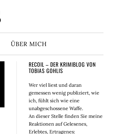
S
ÜBER MICH
Seitenspalte
RECOIL – DER KRIMIBLOG VON
TOBIAS GOHLIS
Wer viel liest und daran
gemessen wenig publiziert, wie
ich, fühlt sich wie eine
unabgeschossene Waffe.
An dieser Stelle finden Sie meine
Reaktionen auf Gelesenes,
Erlebtes, Ertragenes: