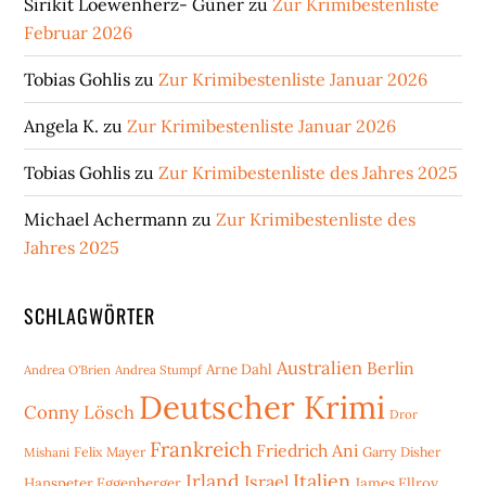
Sirikit Loewenherz- Güner
zu
Zur Krimibestenliste
Februar 2026
Tobias Gohlis
zu
Zur Krimibestenliste Januar 2026
Angela K.
zu
Zur Krimibestenliste Januar 2026
Tobias Gohlis
zu
Zur Krimibestenliste des Jahres 2025
Michael Achermann
zu
Zur Krimibestenliste des
Jahres 2025
SCHLAGWÖRTER
Australien
Berlin
Arne Dahl
Andrea O'Brien
Andrea Stumpf
Deutscher Krimi
Conny Lösch
Dror
Frankreich
Friedrich Ani
Mishani
Felix Mayer
Garry Disher
Irland
Italien
Israel
Hanspeter Eggenberger
James Ellroy