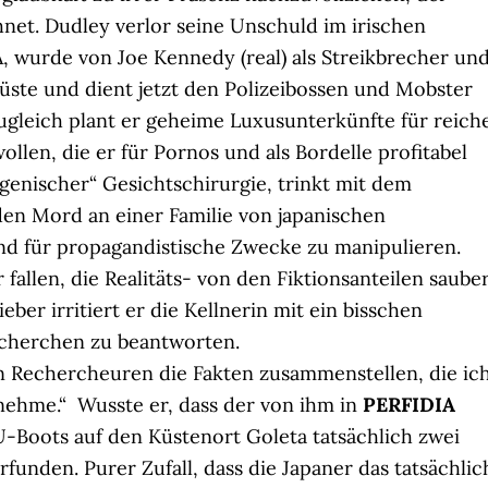
net. Dudley verlor seine Unschuld im irischen
A, wurde von Joe Kennedy (real) als Streikbrecher un
küste und dient jetzt den Polizeibossen und Mobster
 Zugleich plant er geheime Luxusunterkünfte für reich
llen, die er für Pornos und als Bordelle profitabel
ugenischer“ Gesichtschirurgie, trinkt mit dem
den Mord an einer Familie von japanischen
nd für propagandistische Zwecke zu manipulieren.
 fallen, die Realitäts- von den Fiktionsanteilen saube
ieber irritiert er die Kellnerin mit ein bisschen
echerchen zu beantworten.
von Rechercheuren die Fakten zusammenstellen, die ic
ehme.“ Wusste er, dass der von ihm in
PERFIDIA
U-Boots auf den Küstenort Goleta tatsächlich zwei
funden. Purer Zufall, dass die Japaner das tatsächlic