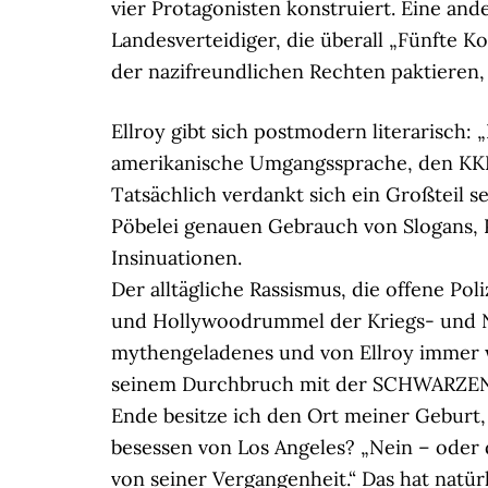
vier Protagonisten konstruiert. Eine ande
Landesverteidiger, die überall „Fünfte K
der nazifreundlichen Rechten paktieren, g
Ellroy gibt sich postmodern literarisch: „
amerikanische Umgangssprache, den KKK-
Tatsächlich verdankt sich ein Großteil s
Pöbelei genauen Gebrauch von Slogans, P
Insinuationen.
Der alltägliche Rassismus, die offene Pol
und Hollywoodrummel der Kriegs- und Na
mythengeladenes und von Ellroy immer w
seinem Durchbruch mit der SCHWARZEN D
Ende besitze ich den Ort meiner Geburt, 
besessen von Los Angeles? „Nein – oder d
von seiner Vergangenheit.“ Das hat natür