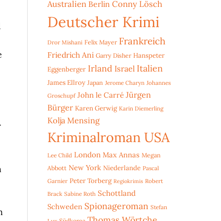
Australien
Conny Lösch
Berlin
Deutscher Krimi
d
Frankreich
Dror Mishani
Felix Mayer
e
Friedrich Ani
Hanspeter
Garry Disher
Irland
Italien
Israel
Eggenberger
James Ellroy
Japan
Jerome Charyn
Johannes
Jürgen
John le Carré
Groschupf
Bürger
Karen Gerwig
Karin Diemerling
Kolja Mensing
r
Kriminalroman USA
London
Max Annas
Lee Child
Megan
New York
h
Niederlande
Abbott
Pascal
Peter Torberg
Garnier
Robert
Regiokrimis
Schottland
Brack
Sabine Roth
Spionageroman
Schweden
Stefan
h
Thomas Wörtche
Lux
Südkorea