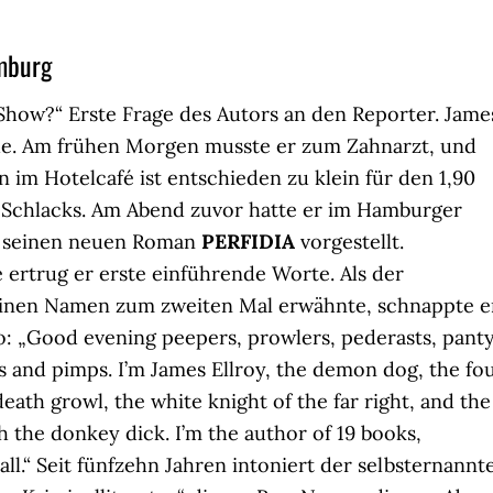
amburg
Show?“ Erste Frage des Autors an den Reporter. Jame
üde. Am frühen Morgen musste er zum Zahnarzt, und
n im Hotelcafé ist entschieden zu klein für den 1,90
 Schlacks. Am Abend zuvor hatte er im Hamburger
s seinen neuen Roman
PERFIDIA
vorgestellt.
ertrug er erste einführende Worte. Als der
inen Namen zum zweiten Mal erwähnte, schnappte e
o: „Good evening peepers, prowlers, pederasts, pant
ks and pimps. I’m James Ellroy, the demon dog, the fou
eath growl, the white knight of the far right, and the
th the donkey dick. I’m the author of 19 books,
ll.“ Seit fünfzehn Jahren intoniert der selbsternannt