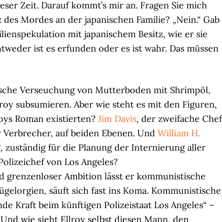
ieser Zeit. Darauf kommt’s mir an. Fragen Sie mich
z des Mordes an der japanischen Familie? „Nein.“ Gab
ienspekulation mit japanischem Besitz, wie er sie
tweder ist es erfunden oder es ist wahr. Das müssen
rische Verseuchung von Mutterboden mit Shrimpöl,
lroy subsumieren. Aber wie steht es mit den Figuren,
lroys Roman existierten?
Jim Davis
, der zweifache Chef
ter Verbrecher, auf beiden Ebenen. Und
William H.
, zuständig für die Planung der Internierung aller
Polizeichef von Los Angeles?
 grenzenloser Ambition lässt er kommunistische
Prügelorgien, säuft sich fast ins Koma. Kommunistische
de Kraft beim künftigen Polizeistaat Los Angeles“ –
. Und wie sieht Ellroy selbst diesen Mann, den