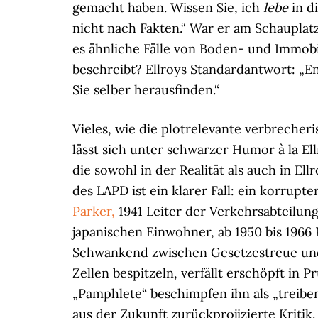
gemacht haben. Wissen Sie, ich
lebe
in d
nicht nach Fakten.“ War er am Schauplat
es ähnliche Fälle von Boden- und Immobil
beschreibt? Ellroys Standardantwort: „En
Sie selber herausfinden.“
Vieles, wie die plotrelevante verbreche
lässt sich unter schwarzer Humor à la El
die sowohl in der Realität als auch in El
des LAPD ist ein klarer Fall: ein korrup
Parker,
1941 Leiter der Verkehrsabteilung
japanischen Einwohner, ab 1950 bis 1966 
Schwankend zwischen Gesetzestreue und
Zellen bespitzeln, verfällt erschöpft in 
„Pamphlete“ beschimpfen ihn als „treiben
aus der Zukunft zurückprojizierte Kritik