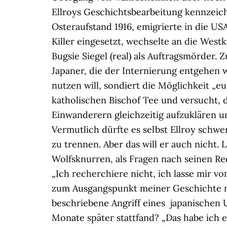
Ellroys Geschichtsbearbeitung kennzeich
Osteraufstand 1916, emigrierte in die US
Killer eingesetzt, wechselte an die West
Bugsie Siegel (real) als Auftragsmörder.
Japaner, die der Internierung entgehen wo
nutzen will, sondiert die Möglichkeit „e
katholischen Bischof Tee und versucht, 
Einwanderern gleichzeitig aufzuklären u
Vermutlich dürfte es selbst Ellroy schwer
zu trennen. Aber das will er auch nicht. L
Wolfsknurren, als Fragen nach seinen R
„Ich recherchiere nicht, ich lasse mir 
zum Ausgangspunkt meiner Geschichte n
beschriebene Angriff eines japanischen 
Monate später stattfand? „Das habe ich er