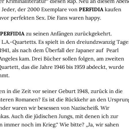
r Kriminalliteratur“ diesen Rap. Neu an diesem Aben
: Jeder, der 2000 Exemplare von
PERFIDIA
kaufen
vor perfekten Sex. Die Fans waren happy.
PERFIDIA
zu seinen Anfängen zurückgekehrt.
 L.A.-Quartetts. Es spielt in den dreiundzwanzig Tag
41, als nach dem Überfall der Japaner auf Pearl
ngeles kam. Drei Bücher sollen folgen, am zweiten
Quartett, das die Jahre 1946 bis 1959 abdeckt, wurde
ühmt.
 in die Zeit vor seiner Geburt 1948, zurück in die
äteren Romanen? Es ist die Rückkehr an den Ursprun
 Kinder waren wir besessen von Nazischeiß. Wir
as. Auch die jüdischen Jungs, mit denen ich zur
n immer noch im Krieg.“ Wie bitte? „Ja, wir sahen