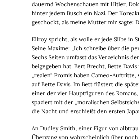
dauernd Wochenschauen mit Hitler, Doku
hinter jedem Busch ein Nazi. Der Koreakri
geschockt, als meine Mutter mir sagte: D
Ellroy spricht, als wolle er jede Silbe 
Seine Maxime: „Ich schreibe über die pe
Sechs Seiten umfasst das Verzeichnis de
beigegeben hat. Bert Brecht, Bette Davi
„realen“ Promis haben Cameo-Auftritte, s
auf Bette Davis. Im Bett flüstert die sp
einer der vier Hauptfiguren des Romans, 
spaziert mit der „moralischen Selbstsich
die Nacht und erschießt den ersten Japan
An Dudley Smith, einer Figur von albtra
Übergang von wahrscheinlich über noch g