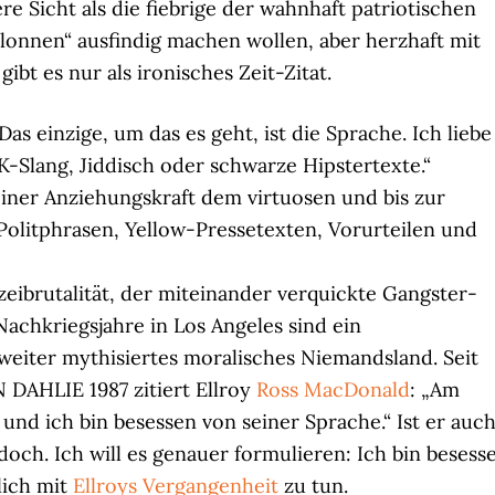
re Sicht als die fiebrige der wahnhaft patriotischen
olonnen“ ausfindig machen wollen, aber herzhaft mit
ibt es nur als ironisches Zeit-Zitat.
Das einzige, um das es geht, ist die Sprache. Ich liebe
Slang, Jiddisch oder schwarze Hipstertexte.“
einer Anziehungskraft dem virtuosen und bis zur
olitphrasen, Yellow-Pressetexten, Vorurteilen und
izeibrutalität, der miteinander verquickte Gangster-
chkriegsjahre in Los Angeles sind ein
eiter mythisiertes moralisches Niemandsland. Seit
AHLIE 1987 zitiert Ellroy
Ross MacDonald
: „Am
und ich bin besessen von seiner Sprache.“ Ist er auc
och. Ich will es genauer formulieren: Ich bin besess
lich mit
Ellroys Vergangenheit
zu tun.