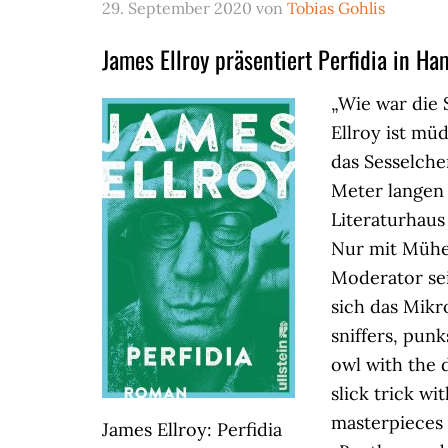
29. September 2020
von
Tobias Gohlis
James Ellroy präsentiert Perfidia in H
„Wie war die 
Ellroy ist m
das Sesselche
Meter langen
Literaturhau
Nur mit Mühe 
Moderator se
sich das Mikr
sniffers, pun
owl with the d
slick trick wi
masterpieces a
James Ellroy: Perfidia