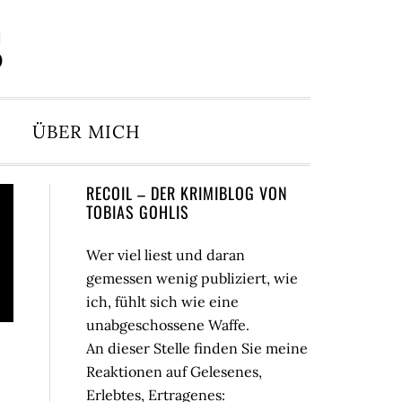
S
ÜBER MICH
Seitenspalte
RECOIL – DER KRIMIBLOG VON
TOBIAS GOHLIS
Wer viel liest und daran
gemessen wenig publiziert, wie
ich, fühlt sich wie eine
unabgeschossene Waffe.
An dieser Stelle finden Sie meine
Reaktionen auf Gelesenes,
Erlebtes, Ertragenes: