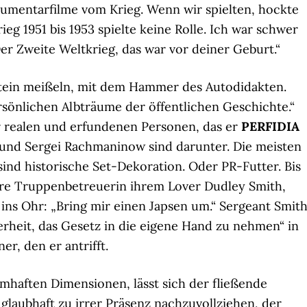
mentarfilme vom Krieg. Wenn wir spielten, hockte
eg 1951 bis 1953 spielte keine Rolle. Ich war schwer
er Zweite Weltkrieg, das war vor deiner Geburt.“
in Stein meißeln, mit dem Hammer des Autodidakten.
rsönlichen Albträume der öffentlichen Geschichte.“
r realen und erfundenen Personen, das er
PERFIDIA
s und Sergei Rachmaninow sind darunter. Die meisten
ind historische Set-Dekoration. Oder PR-Futter. Bis
ätere Truppenbetreuerin ihrem Lover Dudley Smith,
ins Ohr: „Bring mir einen Japsen um.“ Sergeant Smit
erheit, das Gesetz in die eigene Hand zu nehmen“ in
er, den er antrifft.
umhaften Dimensionen, lässt sich der fließende
laubhaft zu irrer Präsenz nachzuvollziehen, der