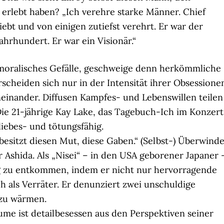
 erlebt haben? „Ich verehre starke Männer. Chief
iebt und von einigen zutiefst verehrt. Er war der
ahrhundert. Er war ein Visionär.“
in moralisches Gefälle, geschweige denn herkömmliche
scheiden sich nur in der Intensität ihrer Obsessione
einander. Diffusen Kampfes- und Lebenswillen teilen
ie 21-jährige Kay Lake, das Tagebuch-Ich im Konzert
iebes- und tötungsfähig.
 besitzt diesen Mut, diese Gaben.“ (Selbst-) Überwind
r Ashida. Als „Nisei“ – in den USA geborener Japaner 
g zu entkommen, indem er nicht nur hervorragende
uch als Verräter. Er denunziert zwei unschuldige
 zu wärmen.
ume ist detailbesessen aus den Perspektiven seiner