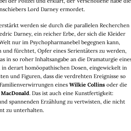
bei der Polizei und erklärt, der Verschollene habe die
nschiebers Lord Darney ermordet.
erstärkt werden sie durch die parallelen Recherchen
dric Darney, ein reicher Erbe, der sich die Kleider
Welt nur im Psychopharmanebel begegnen kann,
und fürchtet, Opfer eines Serientäters zu werden,
was in so roher Inhaltsangabe an die Dramaturgie eine
k
in derart homöopathischen Dosen, eingewickelt in
iten und Figuren, dass die verdrehten Ereignisse so
 Familienverwirrungen eines
Wilkie Collins
oder die
 MacDonald
. Das ist auch eine Kunstfertigkeit:
n und spannenden Erzählung zu vertwisten, die nicht
ent zu unterhalten.