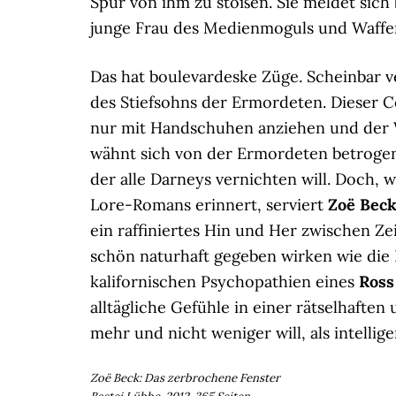
Spur von ihm zu stoßen. Sie meldet sich 
junge Frau des Medienmoguls und Waffe
Das hat boulevardeske Züge. Scheinbar v
des Stiefsohns der Ermordeten. Dieser Ce
nur mit Handschuhen anziehen und der 
wähnt sich von der Ermordeten betrogen 
der alle Darneys vernichten will. Doch, 
Lore-Romans erinnert, serviert
Zoë Bec
ein raffiniertes Hin und Her zwischen Ze
schön naturhaft gegeben wirken wie die
kalifornischen Psychopathien eines
Ross
alltägliche Gefühle in einer rätselhafte
mehr und nicht weniger will, als intellig
Zoë Beck: Das zerbrochene Fenster