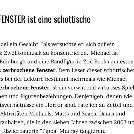
STER ist eine schottische
l ein Gesicht, “als versuchte er, sich auf ein
k Zwölftonmusik zu konzentrieren.” Michael ist
 Edinburgh und eine Randfigur in Zoë Becks neueste
 zerbrochene Fenster
. Dem Leser dieser schottische
es bei der Lektüre bestimmt mehrmals wie Michael
erbrochene Fenster
ist ein verwirrend virtuoses Spie
en und Figurenbeziehungen. Denjenigen, denen wie
sverhältnisse ein Horror sind, rate ich zu Zettel und
ie Aktivitäten Michaels, Matts und Seans, Danas und
erzuhalten, die in den sieben Jahren zwischen 2003 u
r Klavierbauerin “Pippa” Murray tangieren.