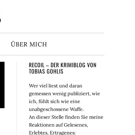
S
ÜBER MICH
Seitenspalte
RECOIL – DER KRIMIBLOG VON
TOBIAS GOHLIS
Wer viel liest und daran
gemessen wenig publiziert, wie
ich, fühlt sich wie eine
unabgeschossene Waffe.
An dieser Stelle finden Sie meine
Reaktionen auf Gelesenes,
Erlebtes, Ertragenes: