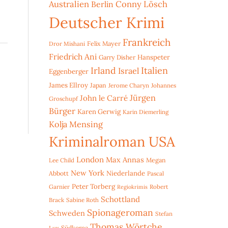
Australien
Conny Lösch
Berlin
Deutscher Krimi
Frankreich
Dror Mishani
Felix Mayer
Friedrich Ani
Hanspeter
Garry Disher
Irland
Italien
Israel
Eggenberger
James Ellroy
Japan
Jerome Charyn
Johannes
Jürgen
John le Carré
Groschupf
Bürger
Karen Gerwig
Karin Diemerling
Kolja Mensing
Kriminalroman USA
London
Max Annas
Lee Child
Megan
New York
Niederlande
Abbott
Pascal
Peter Torberg
Garnier
Robert
Regiokrimis
Schottland
Brack
Sabine Roth
Spionageroman
Schweden
Stefan
Thomas Wörtche
Lux
Südkorea