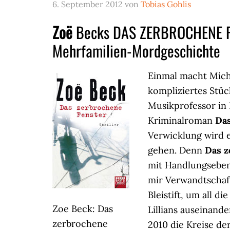
6. September 2012
von
Tobias Gohlis
Zoë
Becks DAS ZERBROCHENE FEN
Mehrfamilien-Mordgeschichte
Einmal macht Michae
kompliziertes Stüc
Musikprofessor in
Kriminalroman
Das
Verwicklung wird 
gehen. Denn
Das z
mit Handlungseben
mir Verwandtschaft
Bleistift, um all d
Zoe Beck: Das
Lillians auseinand
zerbrochene
2010 die Kreise de