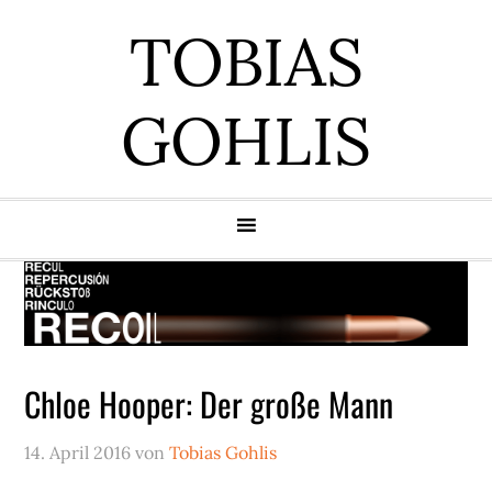
Zur
Zum
Zur
Zur
TOBIAS
Hauptnavigation
Inhalt
Seitenspalte
Fußzeile
springen
springen
springen
springen
GOHLIS
Chloe Hooper: Der große Mann
14. April 2016
von
Tobias Gohlis