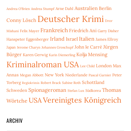
Australien
Berlin
Arne Dahl
Andrea O'Brien
Andrea Stumpf
Deutscher Krimi
Conny Lösch
Dror
Frankreich
Friedrich Ani
Mishani
Felix Mayer
Garry Disher
Irland
Italien
Israel
Hanspeter Eggenberger
James Ellroy
Jürgen
John le Carré
Japan
Jerome Charyn
Johannes Groschupf
Bürger
Kolja Mensing
Karen Gerwig
Karin Diemerling
Kriminalroman USA
London
Max
Lee Child
Annas
New York
Niederlande
Peter
Megan Abbott
Pascal Garnier
Schottland
Torberg
Robert Brack
Sabine Roth
Regiokrimis
Spionageroman
Thomas
Schweden
Stefan Lux
Südkorea
Vereinigtes Königreich
USA
Wörtche
ARCHIV