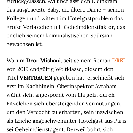
zurückgelassen. Avi überlässt den Kleinkram –
das ausgesetzte Baby, die ältere Dame – seinen
Kollegen und wittert im Hotelgastproblem das
große Verbrechen mit Geheimdienstfaktor, das
endlich seinem kriminalistischen Spürsinn
gewachsen ist.
Warum
Dror Mishan
i, seit seinem Roman
DREI
von 2019 endgültig Weltklasse, diesem den
Titel
VERTRAUEN
gegeben hat, erschließt sich
erst im Nachhinein. Oberinspektor Avraham
wühlt sich, angespornt vom Ehrgeiz, durch
Fitzelchen sich übersteigender Vermutungen,
um den Verdacht zu erhärten, sein inzwischen
als Leiche angeschwemmter Hotelgast aus Paris
sei Geheimdienstagent. Derweil bohrt sich