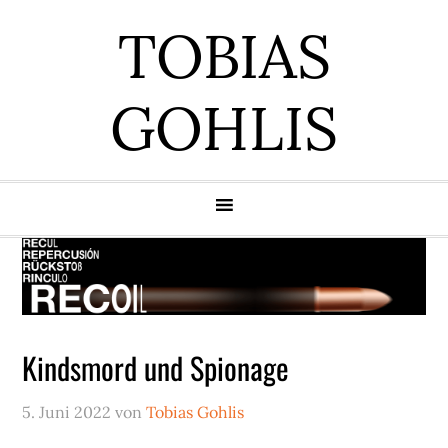
Zur
Zum
Zur
Zur
TOBIAS
Hauptnavigation
Inhalt
Seitenspalte
Fußzeile
springen
springen
springen
springen
GOHLIS
Kindsmord und Spionage
5. Juni 2022
von
Tobias Gohlis