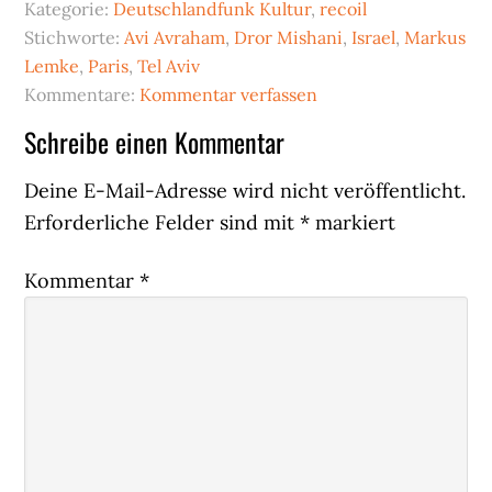
Kategorie:
Deutschlandfunk Kultur
,
recoil
Stichworte:
Avi Avraham
,
Dror Mishani
,
Israel
,
Markus
Lemke
,
Paris
,
Tel Aviv
Kommentare:
Kommentar verfassen
Leser-
Schreibe einen Kommentar
Interaktionen
Deine E-Mail-Adresse wird nicht veröffentlicht.
Erforderliche Felder sind mit
*
markiert
Kommentar
*