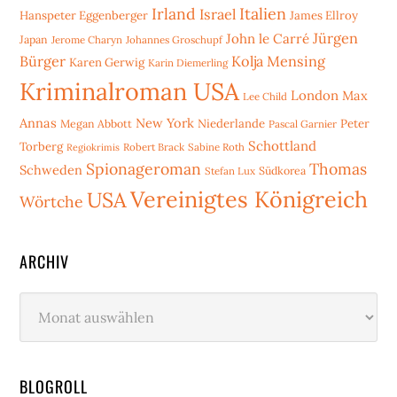
Irland
Italien
Israel
Hanspeter Eggenberger
James Ellroy
Jürgen
John le Carré
Japan
Jerome Charyn
Johannes Groschupf
Bürger
Kolja Mensing
Karen Gerwig
Karin Diemerling
Kriminalroman USA
London
Max
Lee Child
Annas
New York
Niederlande
Peter
Megan Abbott
Pascal Garnier
Schottland
Torberg
Robert Brack
Sabine Roth
Regiokrimis
Spionageroman
Thomas
Schweden
Stefan Lux
Südkorea
Vereinigtes Königreich
USA
Wörtche
ARCHIV
Archiv
BLOGROLL