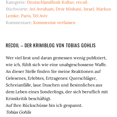
Kategorie:
Deutschlandfunk Kultur
,
recoil
Stichworte:
Avi Avraham
,
Dror Mishani
,
Israel
,
Markus
Lemke
,
Paris
,
Tel Aviv
Kommentare:
Kommentar verfassen
Seitenspalte
RECOIL – DER KRIMIBLOG VON TOBIAS GOHLIS
Wer viel liest und daran gemessen wenig publiziert,
wie ich, fühlt sich wie eine unabgeschossene Waffe.
An dieser Stelle finden Sie meine Reaktionen auf
Gelesenes, Erlebtes, Ertragenes: Querschläger,
Schreianfälle, laue Duschen und Besinnliches aus
dem Leben eines Sonderlings, der sich beruflich mit
Krimikritik beschäftigt.
Auf Ihre Rückschüsse bin ich gespannt.
Tobias Gohlis