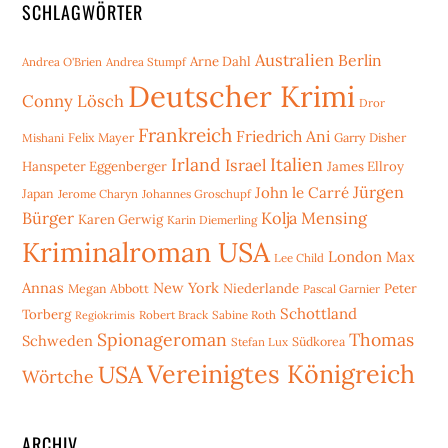
SCHLAGWÖRTER
Australien
Berlin
Arne Dahl
Andrea O'Brien
Andrea Stumpf
Deutscher Krimi
Conny Lösch
Dror
Frankreich
Friedrich Ani
Mishani
Felix Mayer
Garry Disher
Irland
Italien
Israel
Hanspeter Eggenberger
James Ellroy
Jürgen
John le Carré
Japan
Jerome Charyn
Johannes Groschupf
Bürger
Kolja Mensing
Karen Gerwig
Karin Diemerling
Kriminalroman USA
London
Max
Lee Child
Annas
New York
Niederlande
Peter
Megan Abbott
Pascal Garnier
Schottland
Torberg
Robert Brack
Sabine Roth
Regiokrimis
Spionageroman
Thomas
Schweden
Stefan Lux
Südkorea
Vereinigtes Königreich
USA
Wörtche
ARCHIV