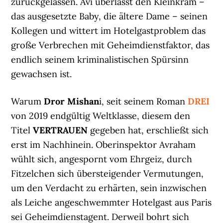
zurückgelassen. Avi überlässt den Kleinkram –
das ausgesetzte Baby, die ältere Dame – seinen
Kollegen und wittert im Hotelgastproblem das
große Verbrechen mit Geheimdienstfaktor, das
endlich seinem kriminalistischen Spürsinn
gewachsen ist.
Warum
Dror Mishan
i, seit seinem Roman
DREI
von 2019 endgültig Weltklasse, diesem den
Titel
VERTRAUEN
gegeben hat, erschließt sich
erst im Nachhinein. Oberinspektor Avraham
wühlt sich, angespornt vom Ehrgeiz, durch
Fitzelchen sich übersteigender Vermutungen,
um den Verdacht zu erhärten, sein inzwischen
als Leiche angeschwemmter Hotelgast aus Paris
sei Geheimdienstagent. Derweil bohrt sich