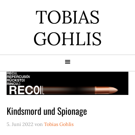
Zur
Zum
Zur
Zur
TOBIAS
Hauptnavigation
Inhalt
Seitenspalte
Fußzeile
springen
springen
springen
springen
GOHLIS
Kindsmord und Spionage
5. Juni 2022
von
Tobias Gohlis