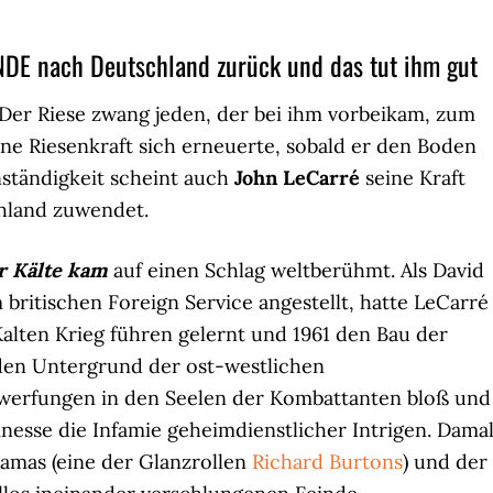
NDE nach Deutschland zurück und das tut ihm gut
 Der Riese zwang jeden, der bei ihm vorbeikam, zum
eine Riesenkraft sich erneuerte, sobald er den Boden
ständigkeit scheint auch
John LeCarré
seine Kraft
hland zuwendet.
r Kälte kam
auf einen Schlag weltberühmt. Als David
britischen Foreign Service angestellt, hatte LeCarré
alten Krieg führen gelernt und 1961 den Bau der
f den Untergrund der ost-westlichen
werfungen in den Seelen der Kombattanten bloß und
inesse die Infamie geheimdienstlicher Intrigen. Dama
eamas (eine der Glanzrollen
Richard Burtons
) und der