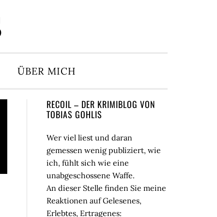
S
ÜBER MICH
Seitenspalte
RECOIL – DER KRIMIBLOG VON
TOBIAS GOHLIS
Wer viel liest und daran
gemessen wenig publiziert, wie
ich, fühlt sich wie eine
unabgeschossene Waffe.
An dieser Stelle finden Sie meine
Reaktionen auf Gelesenes,
Erlebtes, Ertragenes: