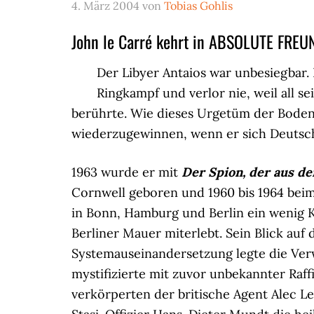
4. März 2004
von
Tobias Gohlis
John le Carré kehrt in ABSOLUTE FREU
Der Libyer Antaios war unbesiegbar.
Ringkampf und verlor nie, weil all s
berührte. Wie dieses Urgetüm der Boden
wiederzugewinnen, wenn er sich Deutsc
1963 wurde er mit
Der Spion, der aus de
Cornwell geboren und 1960 bis 1964 beim 
in Bonn, Hamburg und Berlin ein wenig K
Berliner Mauer miterlebt. Sein Blick au
Systemauseinandersetzung legte die Ver
mystifizierte mit zuvor unbekannter Raff
verkörperten der britische Agent Alec L