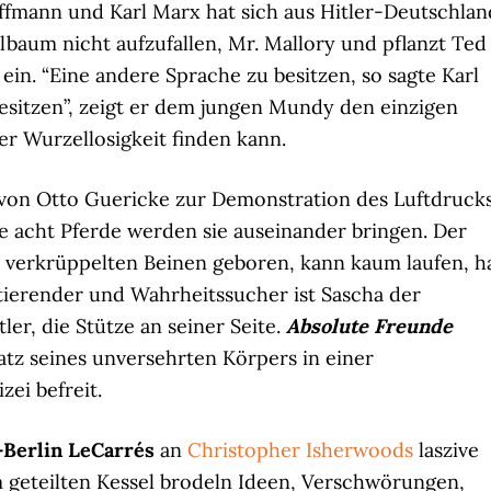
offmann und Karl Marx hat sich aus Hitler-Deutschlan
lbaum nicht aufzufallen, Mr. Mallory und pflanzt Ted
ein. “Eine andere Sprache zu besitzen, so sagte Karl
besitzen”, zeigt er dem jungen Mundy den einzigen
er Wurzellosigkeit finden kann.
r von Otto Guericke zur Demonstration des Luftdruck
e acht Pferde werden sie auseinander bringen. Der
t verkrüppelten Beinen geboren, kann kaum laufen, h
ltierender und Wahrheitssucher ist Sascha der
er, die Stütze an seiner Seite.
Absolute Freunde
atz seines unversehrten Körpers in einer
ei befreit.
-Berlin LeCarrés
an
Christopher Isherwoods
laszive
m geteilten Kessel brodeln Ideen, Verschwörungen,