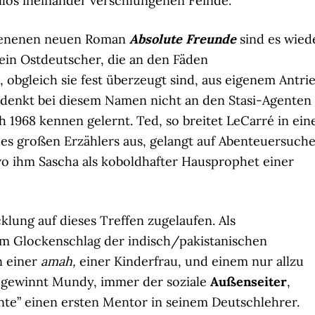
illos ineinander verschlungenen Feinde.
chienenen neuen Roman
Absolute Freund
e
sind es wied
ein Ostdeutscher, die an den Fäden
 obgleich sie fest überzeugt sind, aus eigenem Antri
denkt bei diesem Namen nicht an den Stasi-Agenten
ch 1968 kennen gelernt. Ted, so breitet LeCarré in ein
es großen Erzählers aus, gelangt auf Abenteuersuch
wo ihm Sascha als koboldhafter Hausprophet einer
cklung auf dieses Treffen zugelaufen. Als
em Glockenschlag der indisch/pakistanischen
n einer
amah,
einer Kinderfrau, und einem nur allzu
, gewinnt Mundy, immer der soziale
Außenseiter
,
nte” einen ersten Mentor in seinem Deutschlehrer.