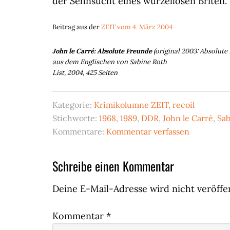
der Sehnsucht eines wurzellosen Briten.
Beitrag aus der
ZEIT vom 4. März 2004
John le Carré: Absolute Freunde
(original 2003: Absolute 
aus dem Englischen von Sabine Roth
List, 2004, 425 Seiten
Kategorie:
Krimikolumne ZEIT
,
recoil
Stichworte:
1968
,
1989
,
DDR
,
John le Carré
,
Sab
Kommentare:
Kommentar verfassen
Leser-
Schreibe einen Kommentar
Interaktionen
Deine E-Mail-Adresse wird nicht veröffen
Kommentar
*