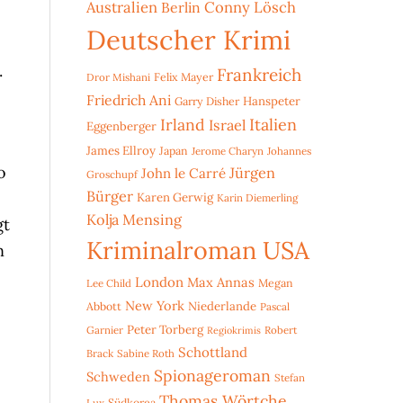
Australien
Conny Lösch
Berlin
Deutscher Krimi
.
Frankreich
Dror Mishani
Felix Mayer
Friedrich Ani
Hanspeter
Garry Disher
Irland
Italien
Israel
Eggenberger
James Ellroy
Japan
Jerome Charyn
Johannes
o
Jürgen
John le Carré
Groschupf
Bürger
Karen Gerwig
Karin Diemerling
Kolja Mensing
gt
Kriminalroman USA
n
London
Max Annas
Lee Child
Megan
New York
Niederlande
Abbott
Pascal
Peter Torberg
Garnier
Robert
Regiokrimis
Schottland
Brack
Sabine Roth
Spionageroman
Schweden
Stefan
Thomas Wörtche
Lux
Südkorea