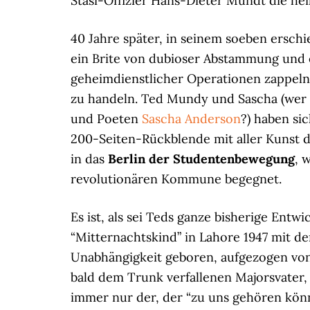
Stasi-Offizier Hans-Dieter Mundt die he
40 Jahre später, in seinem soeben ers
ein Brite von dubioser Abstammung und 
geheimdienstlicher Operationen zappeln,
zu handeln. Ted Mundy und Sascha (wer 
und Poeten
Sascha Anderson
?) haben si
200-Seiten-Rückblende mit aller Kunst d
in das
Berlin der Studentenbewegung
, 
revolutionären Kommune begegnet.
Es ist, als sei Teds ganze bisherige Entwi
“Mitternachtskind” in Lahore 1947 mit d
Unabhängigkeit geboren, aufgezogen vo
bald dem Trunk verfallenen Majorsvater
immer nur der, der “zu uns gehören kön