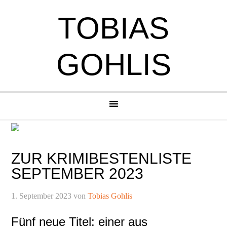
Zur
Zum
Zur
Zur
TOBIAS
Hauptnavigation
Inhalt
Seitenspalte
Fußzeile
springen
springen
springen
springen
GOHLIS
ZUR KRIMIBESTENLISTE
SEPTEMBER 2023
1. September 2023
von
Tobias Gohlis
Fünf neue Titel: einer aus