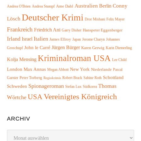
Australien
Conny
Berlin
Arne Dahl
Andrea O'Brien
Andrea Stumpf
Deutscher Krimi
Lösch
Felix Mayer
Dror Mishani
Frankreich
Friedrich Ani
Hanspeter Eggenberger
Garry Disher
Irland
Italien
Israel
James Ellroy
Japan
Jerome Charyn
Johannes
Jürgen Bürger
John le Carré
Karen Gerwig
Groschupf
Karin Diemerling
Kriminalroman USA
Kolja Mensing
Lee Child
London
Max Annas
New York
Niederlande
Megan Abbott
Pascal
Schottland
Peter Torberg
Garnier
Robert Brack
Sabine Roth
Regiokrimis
Spionageroman
Thomas
Schweden
Südkorea
Stefan Lux
Vereinigtes Königreich
USA
Wörtche
ARCHIV
Archiv