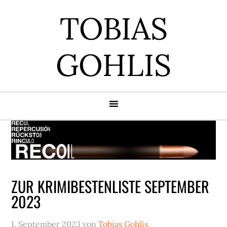
Zur
Zum
Zur
Zur
TOBIAS
Hauptnavigation
Inhalt
Seitenspalte
Fußzeile
springen
springen
springen
springen
GOHLIS
ZUR KRIMIBESTENLISTE SEPTEMBER
2023
1. September 2023
von
Tobias Gohlis