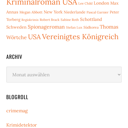
Kriminalroman USA
London
Max
Lee Child
Annas
New York
Niederlande
Peter
Megan Abbott
Pascal Garnier
Schottland
Torberg
Robert Brack
Sabine Roth
Regiokrimis
Spionageroman
Thomas
Schweden
Stefan Lux
Südkorea
Vereinigtes Königreich
USA
Wörtche
ARCHIV
Archiv
BLOGROLL
crimemag
Krimidetektor