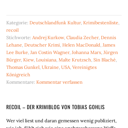
Kategorie:
Deutschlandfunk Kultur
,
Krimibestenliste
,
recoil
Stichworte:
Andrej Kurkow
,
Claudia Zecher
,
Dennis
Lehane
,
Deutscher Krimi
,
Helen MacDonald
,
James
Lee Burke
,
Jan Costin Wagner
,
Johanna Marx
,
Jürgen
Bürger
,
Kiew
,
Louisiana
,
Malte Krutzsch
,
Sin Blaché
,
Thomas Gunkel
,
Ukraine
,
USA
,
Vereinigtes
Königreich
Kommentare:
Kommentar verfassen
Seitenspalte
RECOIL – DER KRIMIBLOG VON TOBIAS GOHLIS
Wer viel liest und daran gemessen wenig publiziert,