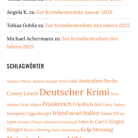
Angela K.
zu
Zur Krimibestenliste Januar 2026
Tobias Gohlis
zu
Zur Krimibestenliste des Jahres 2025
Michael Achermann
zu
Zur Krimibestenliste des
Jahres 2025
SCHLAGWÖRTER
Australien
Berlin
Arne Dahl
Andrea O'Brien
Andrea Stumpf
Deutscher Krimi
Conny Lösch
Dror
Frankreich
Friedrich Ani
Mishani
Felix Mayer
Garry Disher
Irland
Italien
Israel
Hanspeter Eggenberger
James Ellroy
Jürgen
John le Carré
Japan
Jerome Charyn
Johannes Groschupf
Bürger
Kolja Mensing
Karen Gerwig
Karin Diemerling