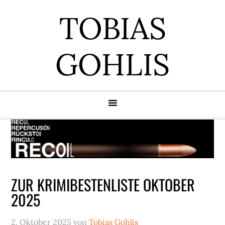
Zur
Zum
Zur
Zur
TOBIAS
Hauptnavigation
Inhalt
Seitenspalte
Fußzeile
springen
springen
springen
springen
GOHLIS
ZUR KRIMIBESTENLISTE OKTOBER
2025
2. Oktober 2025
von
Tobias Gohlis