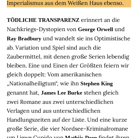
Imperialismus aus dem Weißen Haus ebenso.
erinnert an die
TÖDLICHE TRANSPARENZ
Nachkriegs-Dystopien von
und
George Orwell
und wandelt sie ins Optimistische
Ray Bradbury
ab. Variation und Spiel sind auch die
Zaubermittel, mit denen große Serien lebendig
bleiben. Eine und Einen der Größten feiern wir
gleich doppelt: Vom amerikanischen
„Nationalheiligtum“, wie ihn
Stephen King
genannt hat,
stehen gleich
James Lee Burke
zwei Romane aus zwei unterschiedlichen
Verlagen und aus unterschiedlichen
Handlungszeiten auf der Liste. Und eine kurze
große Serie, die vier Nordsee-Kriminalromane
um Liewe Cupido von
findet ihren
Mathijs Deen