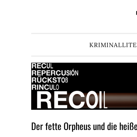
Zur
Zum
Zur
Zur
Hauptnavigation
Inhalt
Seitenspalte
Fußzeile
springen
springen
springen
springen
KRIMINALLIT
Der fette Orpheus und die heiße