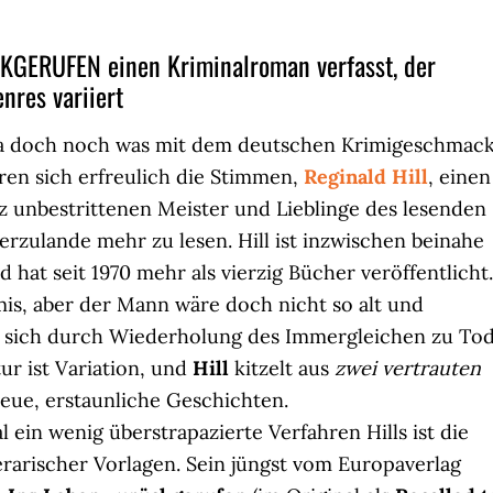
CKGERUFEN einen Kriminalroman verfasst, der
nres variiert
s ja doch noch was mit dem deutschen Krimigeschmack
hren sich erfreulich die Stimmen,
Reginald Hill
, einen
z unbestrittenen Meister und Lieblinge des lesenden
erzulande mehr zu lesen. Hill ist inzwischen beinahe
nd hat seit 1970 mehr als vierzig Bücher veröffentlicht.
imis, aber der Mann wäre doch nicht so alt und
er sich durch Wiederholung des Immergleichen zu To
tur ist Variation, und
Hill
kitzelt aus
zwei vertrauten
ue, erstaunliche Geschichten.
 ein wenig überstrapazierte Verfahren Hills ist die
rarischer Vorlagen. Sein jüngst vom Europaverlag