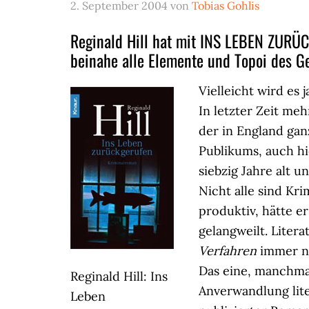
2. September 2004
von
Tobias Gohlis
Reginald Hill hat mit INS LEBEN ZURÜ
beinahe alle Elemente und Topoi des Ge
Vielleicht wird e
In letzter Zeit me
der in England gan
Publikums, auch hi
siebzig Jahre alt u
Nicht alle sind Kr
produktiv, hätte 
gelangweilt. Litera
Verfahren
immer ne
Das eine, manchmal
Reginald Hill: Ins
Anverwandlung lite
Leben