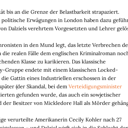
ät bis an die Grenze der Belastbarkeit strapaziert.
se politische Erwägungen in London haben dazu geführ
n von Dalziels verehrtem Vorgesetzten und Lehrer gelö
hronisten in den Mund legt, das letzte Verbrechen de
en die realen Fälle dem englischen Kriminalroman noc
henden Klasse zu karikieren. Das klassische
ty-Gruppe endete mit einem klassischen Locked-
die Gattin eines Industriellen erschossen in der
später (der Skandal, bei dem
Verteidigungsminister
uierten gefunden wurde, das auch ein sowjetischer
d der Besitzer von Mickledore Hall als Mörder gehäng
dige verurteilte Amerikanerin Cecily Kohler nach 27
igelassen – und Dalziel wirft sich in die Schlacht der