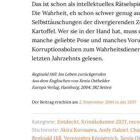
Das ist schon als intellektuelles Rätselsp
Die Wahrheit, eh schon schwer genug a
Selbsttäuschungen der divergierenden Ze
Kartoffel. Wer sie in der Hand hat, muss 
manche geliebte Pose und manches Vorurt
Korruptionsbolzen zum Wahrheitsdiener.
letzten Jahrzehnts gelesen.
Reginald Hill: Ins Leben zurückgerufen
Aus dem Englischen von Xenia Osthelder
Europa Verlag, Hamburg, 2004; 382 Seiten
Der Beitrag erschien am
2. September 2004 in der ZEIT
Kategorie:
Entdeckt
,
Krimikolumne ZEIT
,
reco
Stichworte:
Akira Kurosawa
,
Andy Dalziel
,
Cha
Reginald Hill
,
Vereinigtes Königreich
,
Xenia O