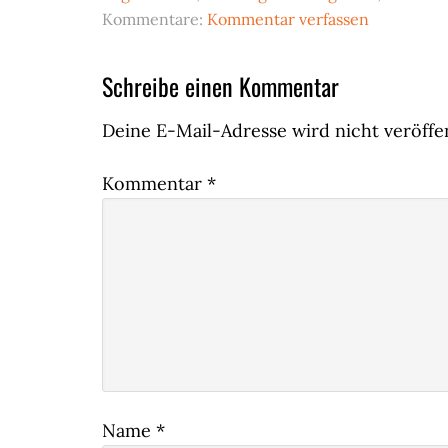
Kommentare:
Kommentar verfassen
Leser-
Schreibe einen Kommentar
Interaktionen
Deine E-Mail-Adresse wird nicht veröffen
Kommentar
*
Name
*