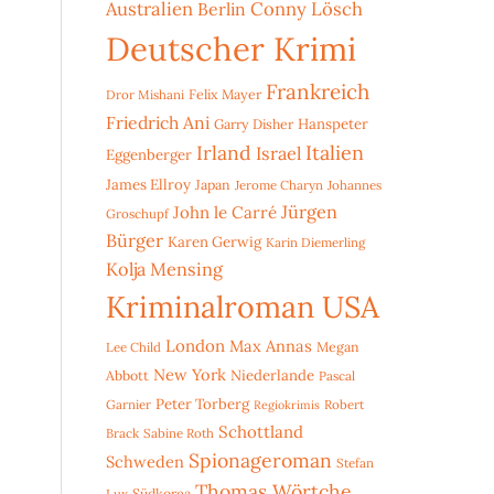
Australien
Conny Lösch
Berlin
Deutscher Krimi
Frankreich
Dror Mishani
Felix Mayer
Friedrich Ani
Hanspeter
Garry Disher
Irland
Italien
Israel
Eggenberger
James Ellroy
Japan
Jerome Charyn
Johannes
Jürgen
John le Carré
Groschupf
Bürger
Karen Gerwig
Karin Diemerling
Kolja Mensing
Kriminalroman USA
London
Max Annas
Lee Child
Megan
New York
Niederlande
Abbott
Pascal
Peter Torberg
Garnier
Robert
Regiokrimis
Schottland
Brack
Sabine Roth
Spionageroman
Schweden
Stefan
Thomas Wörtche
Lux
Südkorea