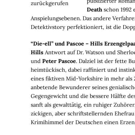
publizierter Roma
zurückgerufen
Death
schon 1992 e
Anspielungsebenen. Das andere Verfahr
Detektivstory perfektioniert, ist die Do
“Die-ell” und Pascoe – Hills Erzengelpa
Hills
Antwort auf Dr. Watson und Sherl
und
Peter Pascoe
. Dalziel ist der fette B
heimtückisch, dabei raffiniert und insti
eines fiktiven Mid-Yorkshire in mehr als
anbetende Bewunderer seines genialisch
Gegengewicht und die bessere Hälfte des 
sanft als gewalttätig, ein ruhiger Zuhöre
zickigen, aber schriftstellernden Ehefrau
Krimihimmel der Deutschen einen Erzenge