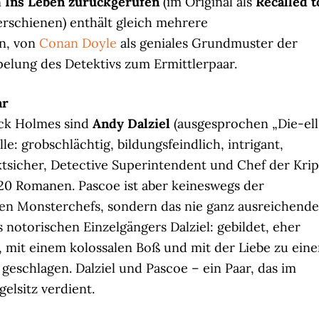
n
Ins Leben zurückgerufen
(im Original als
Recalled t
rschienen) enthält gleich mehrere
en, von
Conan Doyle
als geniales Grundmuster der
ppelung des Detektivs zum Ermittlerpaar.
ar
ock Holmes sind
Andy Dalziel
(ausgesprochen „Die-ell
ulle: grobschlächtig, bildungsfeindlich, intrigant,
nktsicher, Detective Superintendent und Chef der Kri
 20 Romanen. Pascoe ist aber keineswegs der
en Monsterchefs, sondern das nie ganz ausreichende
notorischen Einzelgängers Dalziel: gebildet, eher
r, mit einem kolossalen Boß und mit der Liebe zu eine
 geschlagen. Dalziel und Pascoe – ein Paar, das im
lsitz verdient.