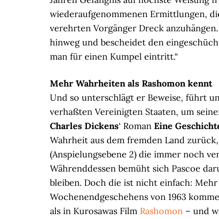
wiederaufgenommenen Ermittlungen, die, 
verehrten Vorgänger Dreck anzuhängen. Ü
hinweg und bescheidet den eingeschücht
man für einen Kumpel eintritt.“
Mehr Wahrheiten als Rashomon kennt
Und so unterschlägt er Beweise, führt u
verhaßten Vereinigten Staaten, um seine
Charles Dickens
‘ Roman
Eine Geschicht
Wahrheit aus dem fremden Land zurück, 
(Anspielungsebene 2) die immer noch ver
Währenddessen bemüht sich Pascoe daru
bleiben. Doch die ist nicht einfach: Mehr
Wochenendgeschehens von 1963 kommen 
als in Kurosawas Film
Rashomon
– und we