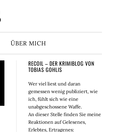
S
ÜBER MICH
Seitenspalte
RECOIL – DER KRIMIBLOG VON
TOBIAS GOHLIS
Wer viel liest und daran
gemessen wenig publiziert, wie
ich, fühlt sich wie eine
unabgeschossene Waffe.
An dieser Stelle finden Sie meine
Reaktionen auf Gelesenes,
Erlebtes, Ertragenes: