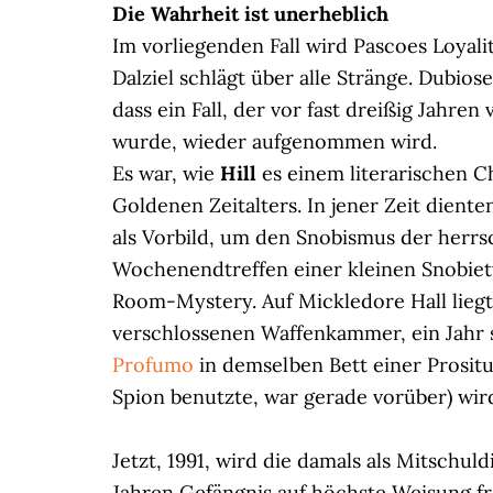
Die Wahrheit ist unerheblich
Im vorliegenden Fall wird Pascoes Loyalit
Dalziel schlägt über alle Stränge. Dubio
dass ein Fall, der vor fast dreißig Jahre
wurde, wieder aufgenommen wird.
Es war, wie
Hill
es einem literarischen C
Goldenen Zeitalters. In jener Zeit dient
als Vorbild, um den Snobismus der herrsc
Wochenendtreffen einer kleinen Snobie
Room-Mystery. Auf Mickledore Hall liegt 
verschlossenen Waffenkammer, ein Jahr 
Profumo
in demselben Bett einer Prosit
Spion benutzte, war gerade vorüber) wir
Jetzt, 1991, wird die damals als Mitschul
Jahren Gefängnis auf höchste Weisung fre