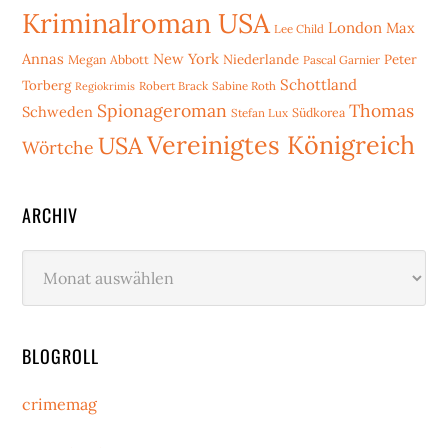
Kriminalroman USA
London
Max
Lee Child
Annas
New York
Niederlande
Peter
Megan Abbott
Pascal Garnier
Schottland
Torberg
Robert Brack
Sabine Roth
Regiokrimis
Spionageroman
Thomas
Schweden
Stefan Lux
Südkorea
Vereinigtes Königreich
USA
Wörtche
ARCHIV
Archiv
BLOGROLL
crimemag