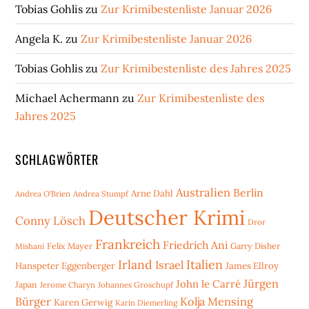
Tobias Gohlis
zu
Zur Krimibestenliste Januar 2026
Angela K.
zu
Zur Krimibestenliste Januar 2026
Tobias Gohlis
zu
Zur Krimibestenliste des Jahres 2025
Michael Achermann
zu
Zur Krimibestenliste des
Jahres 2025
SCHLAGWÖRTER
Australien
Berlin
Arne Dahl
Andrea O'Brien
Andrea Stumpf
Deutscher Krimi
Conny Lösch
Dror
Frankreich
Friedrich Ani
Mishani
Felix Mayer
Garry Disher
Irland
Italien
Israel
Hanspeter Eggenberger
James Ellroy
Jürgen
John le Carré
Japan
Jerome Charyn
Johannes Groschupf
Bürger
Kolja Mensing
Karen Gerwig
Karin Diemerling