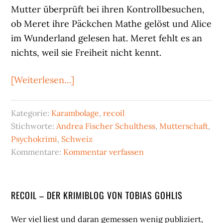
Mutter überprüft bei ihren Kontrollbesuchen,
ob Meret ihre Päckchen Mathe gelöst und Alice
im Wunderland gelesen hat. Meret fehlt es an
nichts, weil sie Freiheit nicht kennt.
ÜberAndrea
[Weiterlesen…]
Fischer
Schulthess:
Kategorie:
Karambolage
,
recoil
Motel
Stichworte:
Andrea Fischer Schulthess
,
Mutterschaft
,
Terminal
Psychokrimi
,
Schweiz
Kommentare:
Kommentar verfassen
Seitenspalte
RECOIL – DER KRIMIBLOG VON TOBIAS GOHLIS
Wer viel liest und daran gemessen wenig publiziert,