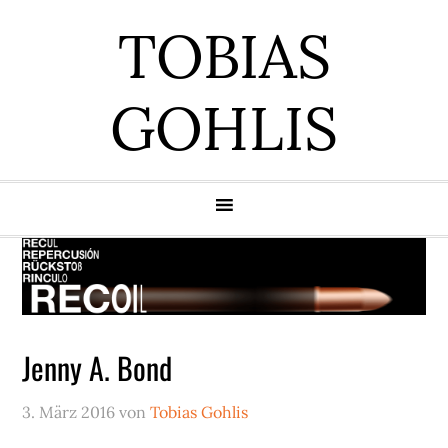
Zur
Zum
Zur
Zur
TOBIAS
Hauptnavigation
Inhalt
Seitenspalte
Fußzeile
springen
springen
springen
springen
GOHLIS
Jenny A. Bond
3. März 2016
von
Tobias Gohlis