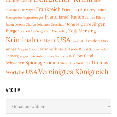
Conny Lösch
Dror
Frankreich
Friedrich Ani
Mishani
Felix Mayer
Garry Disher
Irland
Italien
Israel
Hanspeter Eggenberger
James Ellroy
Jürgen
John le Carré
Japan
Jerome Charyn
Johannes Groschupf
Bürger
Kolja Mensing
Karen Gerwig
Karin Diemerling
Kriminalroman USA
London
Max
Lee Child
Annas
New York
Niederlande
Peter
Megan Abbott
Pascal Garnier
Schottland
Torberg
Robert Brack
Sabine Roth
Regiokrimis
Spionageroman
Thomas
Schweden
Stefan Lux
Südkorea
Vereinigtes Königreich
USA
Wörtche
ARCHIV
Archiv