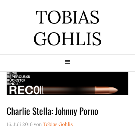
Zur
Zum
Zur
Zur
TOBIAS
Hauptnavigation
Inhalt
Seitenspalte
Fußzeile
springen
springen
springen
springen
GOHLIS
Charlie Stella: Johnny Porno
16. Juli 2016
von
Tobias Gohlis