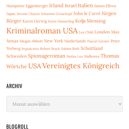
Irland
Italien
Israel
Hanspeter Eggenberger
James Ellroy
Jürgen
John le Carré
Japan
Jerome Charyn
Johannes Groschupf
Bürger
Kolja Mensing
Karen Gerwig
Karin Diemerling
Kriminalroman USA
London
Max
Lee Child
Annas
New York
Niederlande
Peter
Megan Abbott
Pascal Garnier
Schottland
Torberg
Robert Brack
Sabine Roth
Regiokrimis
Spionageroman
Thomas
Schweden
Stefan Lux
Südkorea
Vereinigtes Königreich
USA
Wörtche
ARCHIV
Archiv
BLOGROLL