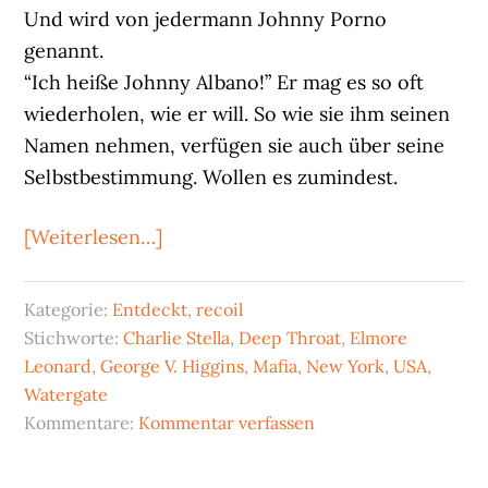
Und wird von jedermann Johnny Porno
genannt.
“Ich heiße Johnny Albano!” Er mag es so oft
wiederholen, wie er will. So wie sie ihm seinen
Namen nehmen, verfügen sie auch über seine
Selbstbestimmung. Wollen es zumindest.
ÜberCharlie
[Weiterlesen…]
Stella:
Johnny
Kategorie:
Entdeckt
,
recoil
Porno
Stichworte:
Charlie Stella
,
Deep Throat
,
Elmore
Leonard
,
George V. Higgins
,
Mafia
,
New York
,
USA
,
Watergate
Kommentare:
Kommentar verfassen