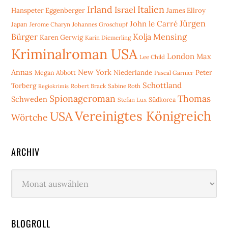
Irland
Italien
Israel
Hanspeter Eggenberger
James Ellroy
Jürgen
John le Carré
Japan
Jerome Charyn
Johannes Groschupf
Bürger
Kolja Mensing
Karen Gerwig
Karin Diemerling
Kriminalroman USA
London
Max
Lee Child
Annas
New York
Niederlande
Peter
Megan Abbott
Pascal Garnier
Schottland
Torberg
Robert Brack
Sabine Roth
Regiokrimis
Spionageroman
Thomas
Schweden
Stefan Lux
Südkorea
Vereinigtes Königreich
USA
Wörtche
ARCHIV
Archiv
BLOGROLL