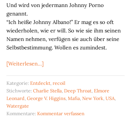
Und wird von jedermann Johnny Porno
genannt.
“Ich heiße Johnny Albano!” Er mag es so oft
wiederholen, wie er will. So wie sie ihm seinen
Namen nehmen, verfügen sie auch über seine
Selbstbestimmung. Wollen es zumindest.
ÜberCharlie
[Weiterlesen…]
Stella:
Johnny
Kategorie:
Entdeckt
,
recoil
Porno
Stichworte:
Charlie Stella
,
Deep Throat
,
Elmore
Leonard
,
George V. Higgins
,
Mafia
,
New York
,
USA
,
Watergate
Kommentare:
Kommentar verfassen