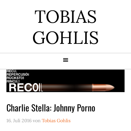
Zur
Zum
Zur
Zur
TOBIAS
Hauptnavigation
Inhalt
Seitenspalte
Fußzeile
springen
springen
springen
springen
GOHLIS
Charlie Stella: Johnny Porno
16. Juli 2016
von
Tobias Gohlis