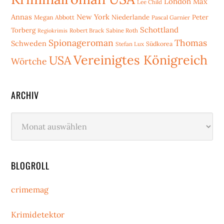
London
Max
Lee Child
Annas
New York
Niederlande
Peter
Megan Abbott
Pascal Garnier
Schottland
Torberg
Robert Brack
Sabine Roth
Regiokrimis
Spionageroman
Thomas
Schweden
Stefan Lux
Südkorea
Vereinigtes Königreich
USA
Wörtche
ARCHIV
Archiv
BLOGROLL
crimemag
Krimidetektor