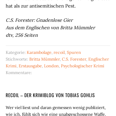
hat als zur antisemitischen Pest.
C.S. Forester: Gnadenlose Gier
Aus dem Englischen von Britta Mümmler
dtv, 256 Seiten
Kategorie:
Karambolage
,
recoil
,
Spuren
Stichworte:
Britta Mümmler
,
C.S. Forester
,
Englischer
Krimi
,
Erstausgabe
,
London
,
Psychologischer Krimi
Kommentare:
Seitenspalte
RECOIL – DER KRIMIBLOG VON TOBIAS GOHLIS
Wer viel liest und daran gemessen wenig publiziert,
wie ich, fühlt sich wie eine unabgeschossene Waffe.