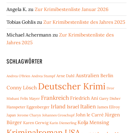
Angela K.
zu
Zur Krimibestenliste Januar 2026
Tobias Gohlis
zu
Zur Krimibestenliste des Jahres 2025
Michael Achermann
zu
Zur Krimibestenliste des
Jahres 2025
SCHLAGWÖRTER
Australien
Berlin
Arne Dahl
Andrea O'Brien
Andrea Stumpf
Deutscher Krimi
Conny Lösch
Dror
Frankreich
Friedrich Ani
Mishani
Felix Mayer
Garry Disher
Irland
Italien
Israel
Hanspeter Eggenberger
James Ellroy
Jürgen
John le Carré
Japan
Jerome Charyn
Johannes Groschupf
Bürger
Kolja Mensing
Karen Gerwig
Karin Diemerling
Kriminalroman USA