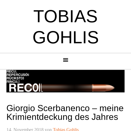
Zur
Zum
Zur
Zur
TOBIAS
Hauptnavigation
Inhalt
Seitenspalte
Fußzeile
springen
springen
springen
springen
GOHLIS
Giorgio Scerbanenco – meine
Krimientdeckung des Jahres
14. November 2018
von
Tobias Gohlis