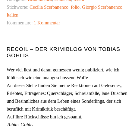
meine
Stichworte:
Cecilia Scerbanenco
,
folio
,
Giorgio Scerbanenco
,
Krimientdeckung
Italien
des
Kommentare:
1 Kommentar
Jahres
Seitenspalte
RECOIL – DER KRIMIBLOG VON TOBIAS
GOHLIS
Wer viel liest und daran gemessen wenig publiziert, wie ich,
fühlt sich wie eine unabgeschossene Waffe.
An dieser Stelle finden Sie meine Reaktionen auf Gelesenes,
Erlebtes, Ertragenes: Querschläger, Schreianfälle, laue Duschen
und Besinnliches aus dem Leben eines Sonderlings, der sich
beruflich mit Krimikritik beschäftigt.
Auf Ihre Rückschüsse bin ich gespannt.
Tobias Gohlis