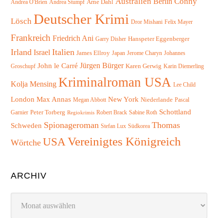
Australien
Conny
Berlin
Arne Dahl
Andrea O'Brien
Andrea Stumpf
Deutscher Krimi
Lösch
Felix Mayer
Dror Mishani
Frankreich
Friedrich Ani
Hanspeter Eggenberger
Garry Disher
Irland
Italien
Israel
James Ellroy
Japan
Jerome Charyn
Johannes
Jürgen Bürger
John le Carré
Karen Gerwig
Groschupf
Karin Diemerling
Kriminalroman USA
Kolja Mensing
Lee Child
London
Max Annas
New York
Niederlande
Megan Abbott
Pascal
Schottland
Peter Torberg
Garnier
Robert Brack
Sabine Roth
Regiokrimis
Spionageroman
Thomas
Schweden
Südkorea
Stefan Lux
Vereinigtes Königreich
USA
Wörtche
ARCHIV
Archiv