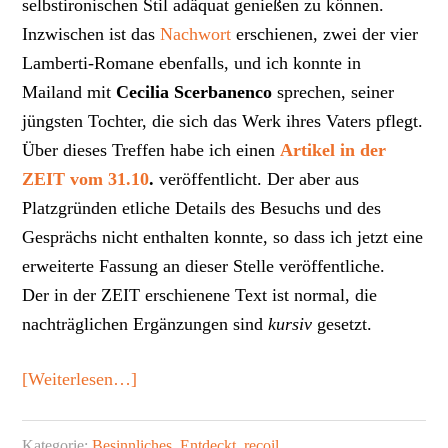
selbstironischen Stil adäquat genießen zu können.
Inzwischen ist das
Nachwort
erschienen, zwei der vier
Lamberti-Romane ebenfalls, und ich konnte in
Mailand mit
Cecilia Scerbanenco
sprechen, seiner
jüngsten Tochter, die sich das Werk ihres Vaters pflegt.
Über dieses Treffen habe ich einen
Artikel in der
ZEIT vom 31.10
.
veröffentlicht. Der aber aus
Platzgründen etliche Details des Besuchs und des
Gesprächs nicht enthalten konnte, so dass ich jetzt eine
erweiterte Fassung an dieser Stelle veröffentliche.
Der in der ZEIT erschienene Text ist normal, die
nachträglichen Ergänzungen sind
kursiv
gesetzt.
ÜberGiorgio
[Weiterlesen…]
Scerbanenco
–
Kategorie:
Besinnliches
,
Entdeckt
,
recoil