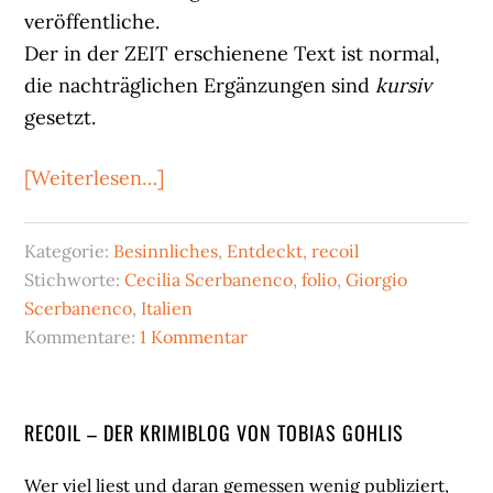
veröffentliche.
Der in der ZEIT erschienene Text ist normal,
die nachträglichen Ergänzungen sind
kursiv
gesetzt.
ÜberGiorgio
[Weiterlesen…]
Scerbanenco
–
Kategorie:
Besinnliches
,
Entdeckt
,
recoil
meine
Stichworte:
Cecilia Scerbanenco
,
folio
,
Giorgio
Krimientdeckung
Scerbanenco
,
Italien
des
Kommentare:
1 Kommentar
Jahres
Seitenspalte
RECOIL – DER KRIMIBLOG VON TOBIAS GOHLIS
Wer viel liest und daran gemessen wenig publiziert,