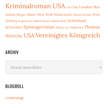
Kriminalroman USA
London
Max
Lee Child
Annas
New York
Niederlande
Peter
Megan Abbott
Pascal Garnier
Schottland
Torberg
Robert Brack
Sabine Roth
Regiokrimis
Spionageroman
Thomas
Schweden
Stefan Lux
Südkorea
Vereinigtes Königreich
USA
Wörtche
ARCHIV
Archiv
BLOGROLL
crimemag