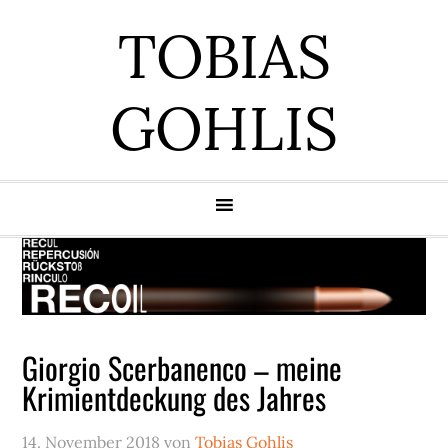
Zur
Zum
Zur
Zur
TOBIAS
Hauptnavigation
Inhalt
Seitenspalte
Fußzeile
springen
springen
springen
springen
GOHLIS
Giorgio Scerbanenco – meine
Krimientdeckung des Jahres
14. November 2018
von
Tobias Gohlis