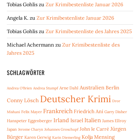
Tobias Gohlis
zu
Zur Krimibestenliste Januar 2026
Angela K.
zu
Zur Krimibestenliste Januar 2026
Tobias Gohlis
zu
Zur Krimibestenliste des Jahres 2025
Michael Achermann
zu
Zur Krimibestenliste des
Jahres 2025
SCHLAGWÖRTER
Australien
Berlin
Arne Dahl
Andrea O'Brien
Andrea Stumpf
Deutscher Krimi
Conny Lösch
Dror
Frankreich
Friedrich Ani
Mishani
Felix Mayer
Garry Disher
Irland
Italien
Israel
Hanspeter Eggenberger
James Ellroy
Jürgen
John le Carré
Japan
Jerome Charyn
Johannes Groschupf
Bürger
Kolja Mensing
Karen Gerwig
Karin Diemerling