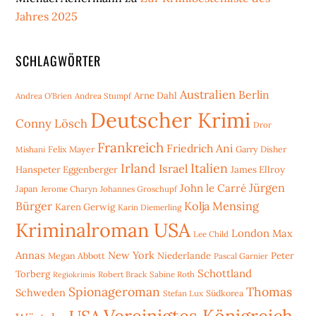
Jahres 2025
SCHLAGWÖRTER
Australien
Berlin
Arne Dahl
Andrea O'Brien
Andrea Stumpf
Deutscher Krimi
Conny Lösch
Dror
Frankreich
Friedrich Ani
Mishani
Felix Mayer
Garry Disher
Irland
Italien
Israel
Hanspeter Eggenberger
James Ellroy
Jürgen
John le Carré
Japan
Jerome Charyn
Johannes Groschupf
Bürger
Kolja Mensing
Karen Gerwig
Karin Diemerling
Kriminalroman USA
London
Max
Lee Child
Annas
New York
Niederlande
Peter
Megan Abbott
Pascal Garnier
Schottland
Torberg
Robert Brack
Sabine Roth
Regiokrimis
Spionageroman
Thomas
Schweden
Stefan Lux
Südkorea
Vereinigtes Königreich