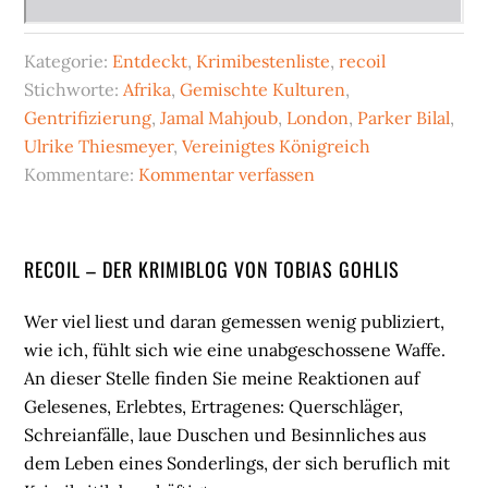
Kategorie:
Entdeckt
,
Krimibestenliste
,
recoil
Stichworte:
Afrika
,
Gemischte Kulturen
,
Gentrifizierung
,
Jamal Mahjoub
,
London
,
Parker Bilal
,
Ulrike Thiesmeyer
,
Vereinigtes Königreich
Kommentare:
Kommentar verfassen
Seitenspalte
RECOIL – DER KRIMIBLOG VON TOBIAS GOHLIS
Wer viel liest und daran gemessen wenig publiziert,
wie ich, fühlt sich wie eine unabgeschossene Waffe.
An dieser Stelle finden Sie meine Reaktionen auf
Gelesenes, Erlebtes, Ertragenes: Querschläger,
Schreianfälle, laue Duschen und Besinnliches aus
dem Leben eines Sonderlings, der sich beruflich mit