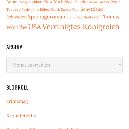
Annas
New York
Niederlande
Peter
Megan Abbott
Pascal Garnier
Schottland
Torberg
Robert Brack
Sabine Roth
Regiokrimis
Spionageroman
Thomas
Schweden
Stefan Lux
Südkorea
Vereinigtes Königreich
USA
Wörtche
ARCHIV
Archiv
BLOGROLL
crimemag
Krimidetektor