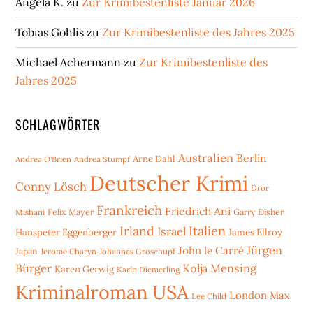
Angela K.
zu
Zur Krimibestenliste Januar 2026
Tobias Gohlis
zu
Zur Krimibestenliste des Jahres 2025
Michael Achermann
zu
Zur Krimibestenliste des
Jahres 2025
SCHLAGWÖRTER
Australien
Berlin
Arne Dahl
Andrea O'Brien
Andrea Stumpf
Deutscher Krimi
Conny Lösch
Dror
Frankreich
Friedrich Ani
Mishani
Felix Mayer
Garry Disher
Irland
Italien
Israel
Hanspeter Eggenberger
James Ellroy
Jürgen
John le Carré
Japan
Jerome Charyn
Johannes Groschupf
Bürger
Kolja Mensing
Karen Gerwig
Karin Diemerling
Kriminalroman USA
London
Max
Lee Child