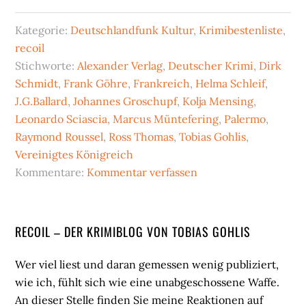
Kategorie:
Deutschlandfunk Kultur
,
Krimibestenliste
,
recoil
Stichworte:
Alexander Verlag
,
Deutscher Krimi
,
Dirk
Schmidt
,
Frank Göhre
,
Frankreich
,
Helma Schleif
,
J.G.Ballard
,
Johannes Groschupf
,
Kolja Mensing
,
Leonardo Sciascia
,
Marcus Müntefering
,
Palermo
,
Raymond Roussel
,
Ross Thomas
,
Tobias Gohlis
,
Vereinigtes Königreich
Kommentare:
Kommentar verfassen
Seitenspalte
RECOIL – DER KRIMIBLOG VON TOBIAS GOHLIS
Wer viel liest und daran gemessen wenig publiziert,
wie ich, fühlt sich wie eine unabgeschossene Waffe.
An dieser Stelle finden Sie meine Reaktionen auf