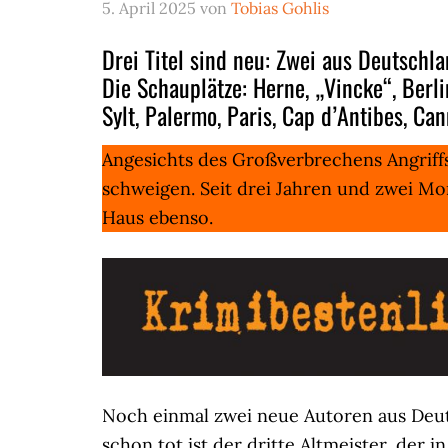
5. April 2025
von
Tobias Gohlis
Drei Titel sind neu: Zwei aus Deutschl
Die Schauplätze: Herne, „Vincke“, Berli
Sylt, Palermo, Paris, Cap d’Antibes, Can
Angesichts des Großverbrechens Angriff
schweigen. Seit drei Jahren und zwei M
Haus ebenso.
Noch einmal zwei neue Autoren aus Deuts
schon tot ist der dritte Altmeister, der 