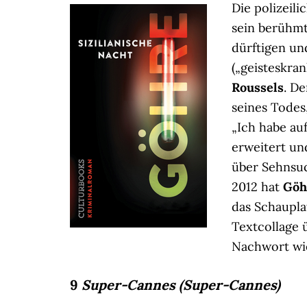
Die polizeil
sein berühm
dürftigen un
(„geisteskra
Roussels
. D
seines Todes
„Ich habe au
erweitert un
über Sehnsuc
2012 hat
Göh
das Schaupl
Textcollage ü
Nachwort wi
9
Super-Cannes (Super-Cannes)