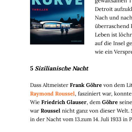
gewaltsamen To
Detroit aufzuk
Nach und nach, 
überraschend 
Leben ist löch
auf die Insel 
wie ein Verspr
5
Sizilianische Nacht
Dass Altmeister
Frank Göhre
von dem Li
Raymond Roussel
, fasziniert war, konnt
Wie
Friedrich Glauser
, dem
Göhre
sein
war
Roussel
nicht ganz von dieser Welt
in der Nacht vom 13.zum 14. Juli 1933 in