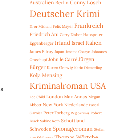
Australien
Conny Lösch
Berlin
Deutscher Krimi
Frankreich
Dror Mishani
Felix Mayer
Friedrich Ani
Hanspeter
Garry Disher
Irland
Italien
Israel
Eggenberger
James Ellroy
Japan
Jerome Charyn
Johannes
Jürgen
John le Carré
Groschupf
Bürger
Karen Gerwig
Karin Diemerling
Kolja Mensing
Kriminalroman USA
ls
London
Max Annas
Lee Child
Megan
New York
Niederlande
Abbott
Pascal
Peter Torberg
Garnier
Robert
Regiokrimis
Schottland
Brack
Sabine Roth
Spionageroman
Schweden
Stefan
Thomas Wörtche
Lux
Südkorea