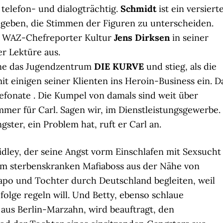
 telefon- und dialogträchtig.
Schmidt
ist ein versiert
geben, die Stimmen der Figuren zu unterscheiden.
ieb WAZ-Chefreporter Kultur
Jens Dirksen
in seiner
r Lektüre aus.
erne das Jugendzentrum
DIE KURVE
und stieg, als die
t einigen seiner Klienten ins Heroin-Business ein. D
lefonate . Die Kumpel von damals sind weit über
mmer für Carl. Sagen wir, im Dienstleistungsgewerbe.
ter, ein Problem hat, ruft er Carl an.
dley, der seine Angst vorm Einschlafen mit Sexsucht
em sterbenskranken Mafiaboss aus der Nähe von
po und Tochter durch Deutschland begleiten, weil
folge regeln will. Und Betty, ebenso schlaue
aus Berlin-Marzahn, wird beauftragt, den