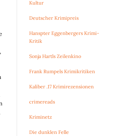
Kultur
Deutscher Krimipreis
Hanspter Eggenbergers Krimi-
e
Kritik
,
Sonja Hartls Zeilenkino
Frank Rumpels Krimikritiken
n
Kaliber .17 Krimirezensionen
n
crimereads
n
,
Kriminetz
Die dunklen Felle