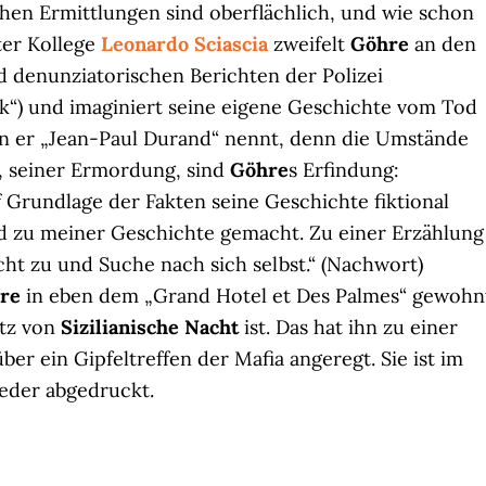
ichen Ermittlungen sind oberflächlich, und wie schon
ter Kollege
Leonardo Sciascia
zweifelt
Göhre
an den
d denunziatorischen Berichten der Polizei
nk“) und imaginiert seine eigene Geschichte vom Tod
en er „Jean-Paul Durand“ nennt, denn die Umstände
, seiner Ermordung, sind
Göhre
s Erfindung:
f Grundlage der Fakten seine Geschichte fiktional
d zu meiner Geschichte gemacht. Zu einer Erzählung
ht zu und Suche nach sich selbst.“ (Nachwort)
re
in eben dem „Grand Hotel et Des Palmes“ gewohn
atz von
Sizilianische Nacht
ist. Das hat ihn zu einer
ber ein Gipfeltreffen der Mafia angeregt. Sie ist im
eder abgedruckt.