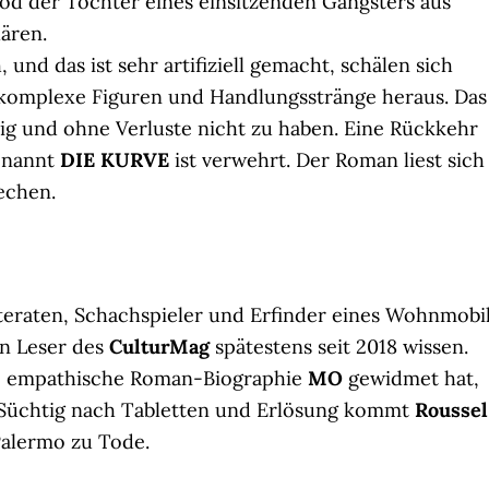
d der Tochter eines einsitzenden Gangsters aus
lären.
und das ist sehr artifiziell gemacht, schälen sich
komplexe Figuren und Handlungsstränge heraus. Das
rig und ohne Verluste nicht zu haben. Eine Rückkehr
genannt
DIE KURVE
ist verwehrt. Der Roman liest sich
echen.
teraten, Schachspieler und Erfinder eines Wohnmobi
en Leser des
CulturMag
spätestens seit 2018 wissen.
e empathische Roman-Biographie
MO
gewidmet hat,
. Süchtig nach Tabletten und Erlösung kommt
Roussel
 Palermo zu Tode.