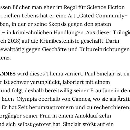
dessen Bücher man eher im Regal für Science Fiction
 reichen Lebens hat er eine Art „Gated Community-
eben, in der er seine Skepsis gegen den späten
– in krimi-ähnlichen Handlungen. Aus dieser Trilogi
ch 2018) auf die Krimibestenliste geschafft. Darin
 gewalttätig gegen Geschäfte und Kultureinrichtungen
tenz.
ANNES
wird dieses Thema variiert. Paul Sinclair ist ei
r ist schwer verunglückt, laboriert mit einem
und folgt deshalb bereitwillig seiner Frau Jane in de
 Eden-Olympia oberhalb von Cannes, wo sie als Ärzti
st. Er hat Zeit herumzustromern und zu recherchieren
rgänger seiner Frau in einem Amoklauf zehn
sich selbst getötet hat. Sinclair stößt auf ein