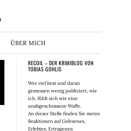
S
ÜBER MICH
Seitenspalte
RECOIL – DER KRIMIBLOG VON
TOBIAS GOHLIS
Wer viel liest und daran
gemessen wenig publiziert, wie
ich, fühlt sich wie eine
unabgeschossene Waffe.
An dieser Stelle finden Sie meine
Reaktionen auf Gelesenes,
Erlebtes, Ertragenes: