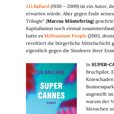
J.G.Ballard
(1930 – 2009) ist ein Autor, 
erwarten würde. Aber gegen Ende seines
Trilogie“ (
Marcus Müntefering
) geschri
Kapitalismus noch einmal zusammenfasst 
hatte es
Millennium People
(2003, deuts
revoltiert die bürgerliche Mittelschicht
eigentlich gegen die Sinnleere ihrer Exis
In
SUPER-C
Bruchpilot. E
Knieschaden 
Businesspark
angestellt i
warum der Vo
Menschen und 