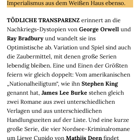
Imperialismus aus dem Weißen Haus ebenso.
TÖDLICHE TRANSPARENZ
erinnert an die
Nachkriegs-Dystopien von
George Orwell
und
Ray Bradbury
und wandelt sie ins
Optimistische ab. Variation und Spiel sind auch
die Zaubermittel, mit denen große Serien
lebendig bleiben. Eine und Einen der Größten
feiern wir gleich doppelt: Vom amerikanischen
„Nationalheiligtum“, wie ihn
Stephen King
genannt hat,
James Lee Burke
stehen gleich
zwei Romane aus zwei unterschiedlichen
Verlagen und aus unterschiedlichen
Handlungszeiten auf der Liste. Und eine kurze
große Serie, die vier Nordsee-Kriminalromane
um Liewe Cupido von
Mathijs Deen
findet