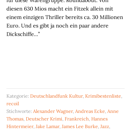
für diese Warengruppe. Roundabout. Von
diesen 630 Mios macht ein Fitzek allein mit
einem einzigen Thriller bereits ca. 30 Millionen
Euro. Und es gibt ja noch ein paar andere
Dickschiffe…”
Kategorie:
Deutschlandfunk Kultur
,
Krimibestenliste
,
recoil
Stichworte:
Alexander Wagner
,
Andreas Ecke
,
Anne
Thomas
,
Deutscher Krimi
,
Frankreich
,
Hannes
Hintermeier
,
Jake Lamar
,
James Lee Burke
,
Jazz
,