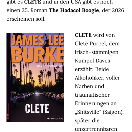
gibt es
CLETE
und in den USA gibt es noch
einen 25. Roman
The Hadacol Boogie
, der 2026
erscheinen soll.
CLETE
wird von
Clete Purcel, dem
irisch-stämmigen
Kumpel Daves
erzählt: Beide
Alkoholiker, voller
Narben und
traumatischer
Erinnerungen an
„Shitsville“ (Saigon),
später die
unzertrennbaren