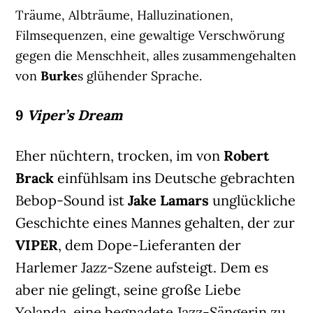
Träume, Albträume, Halluzinationen,
Filmsequenzen, eine gewaltige Verschwörung
gegen die Menschheit, alles zusammengehalten
von
Burke
s glühender Sprache.
9
Viper’s Dream
Eher nüchtern, trocken, im von
Robert
Brack
einfühlsam ins Deutsche gebrachten
Bebop-Sound ist
Jake Lamars
unglückliche
Geschichte eines Mannes gehalten, der zur
VIPER
, dem Dope-Lieferanten der
Harlemer Jazz-Szene aufsteigt. Dem es
aber nie gelingt, seine große Liebe
Yolanda, eine begnadete Jazz-Sängerin zu