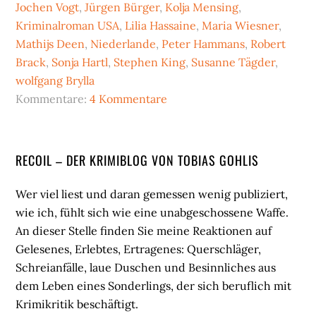
Jochen Vogt
,
Jürgen Bürger
,
Kolja Mensing
,
Kriminalroman USA
,
Lilia Hassaine
,
Maria Wiesner
,
Mathijs Deen
,
Niederlande
,
Peter Hammans
,
Robert
Brack
,
Sonja Hartl
,
Stephen King
,
Susanne Tägder
,
wolfgang Brylla
Kommentare:
4 Kommentare
Seitenspalte
RECOIL – DER KRIMIBLOG VON TOBIAS GOHLIS
Wer viel liest und daran gemessen wenig publiziert,
wie ich, fühlt sich wie eine unabgeschossene Waffe.
An dieser Stelle finden Sie meine Reaktionen auf
Gelesenes, Erlebtes, Ertragenes: Querschläger,
Schreianfälle, laue Duschen und Besinnliches aus
dem Leben eines Sonderlings, der sich beruflich mit
Krimikritik beschäftigt.