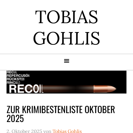
Zur
Zum
Zur
Zur
TOBIAS
Hauptnavigation
Inhalt
Seitenspalte
Fußzeile
springen
springen
springen
springen
GOHLIS
ZUR KRIMIBESTENLISTE OKTOBER
2025
2. Oktober 2025
von
Tobias Gohlis