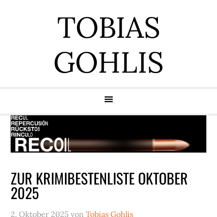
Zur
Zum
Zur
Zur
TOBIAS
Hauptnavigation
Inhalt
Seitenspalte
Fußzeile
springen
springen
springen
springen
GOHLIS
ZUR KRIMIBESTENLISTE OKTOBER
2025
2. Oktober 2025
von
Tobias Gohlis