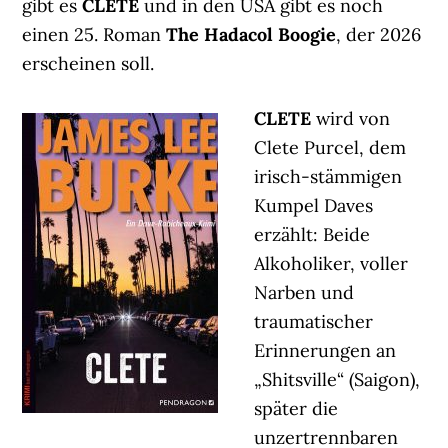
gibt es
CLETE
und in den USA gibt es noch
einen 25. Roman
The Hadacol Boogie
, der 2026
erscheinen soll.
CLETE
wird von
Clete Purcel, dem
irisch-stämmigen
Kumpel Daves
erzählt: Beide
Alkoholiker, voller
Narben und
traumatischer
Erinnerungen an
„Shitsville“ (Saigon),
später die
unzertrennbaren