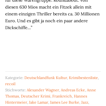
für diese Warengruppe. Roundabout. Von
diesen 630 Mios macht ein Fitzek allein mit
einem einzigen Thriller bereits ca. 30 Millionen
Euro. Und es gibt ja noch ein paar andere
Dickschiffe…”
Kategorie:
Deutschlandfunk Kultur
,
Krimibestenliste
,
recoil
Stichworte:
Alexander Wagner
,
Andreas Ecke
,
Anne
Thomas
,
Deutscher Krimi
,
Frankreich
,
Hannes
Hintermeier
,
Jake Lamar
,
James Lee Burke
,
Jazz
,