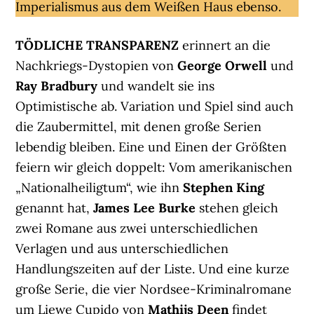
Imperialismus aus dem Weißen Haus ebenso.
TÖDLICHE TRANSPARENZ
erinnert an die
Nachkriegs-Dystopien von
George Orwell
und
Ray Bradbury
und wandelt sie ins
Optimistische ab. Variation und Spiel sind auch
die Zaubermittel, mit denen große Serien
lebendig bleiben. Eine und Einen der Größten
feiern wir gleich doppelt: Vom amerikanischen
„Nationalheiligtum“, wie ihn
Stephen King
genannt hat,
James Lee Burke
stehen gleich
zwei Romane aus zwei unterschiedlichen
Verlagen und aus unterschiedlichen
Handlungszeiten auf der Liste. Und eine kurze
große Serie, die vier Nordsee-Kriminalromane
um Liewe Cupido von
Mathijs Deen
findet