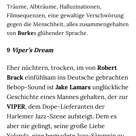
Träume, Albträume, Halluzinationen,
Filmsequenzen, eine gewaltige Verschwörung
gegen die Menschheit, alles zusammengehalten
von
Burke
s glühender Sprache.
9
Viper’s Dream
Eher nüchtern, trocken, im von
Robert
Brack
einfühlsam ins Deutsche gebrachten
Bebop-Sound ist
Jake Lamars
unglückliche
Geschichte eines Mannes gehalten, der zur
VIPER
, dem Dope-Lieferanten der
Harlemer Jazz-Szene aufsteigt. Dem es
aber nie gelingt, seine große Liebe
Yolanda, eine begnadete Jazz-Sängerin zu