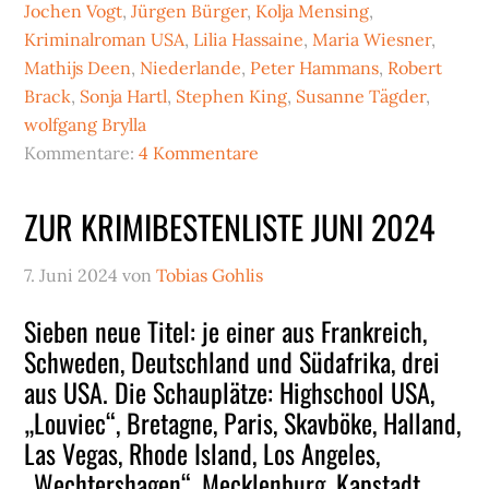
Jochen Vogt
,
Jürgen Bürger
,
Kolja Mensing
,
Kriminalroman USA
,
Lilia Hassaine
,
Maria Wiesner
,
Mathijs Deen
,
Niederlande
,
Peter Hammans
,
Robert
Brack
,
Sonja Hartl
,
Stephen King
,
Susanne Tägder
,
wolfgang Brylla
Kommentare:
4 Kommentare
ZUR KRIMIBESTENLISTE JUNI 2024
7. Juni 2024
von
Tobias Gohlis
Sieben neue Titel: je einer aus Frankreich,
Schweden, Deutschland und Südafrika, drei
aus USA. Die Schauplätze: Highschool USA,
„Louviec“, Bretagne, Paris, Skavböke, Halland,
Las Vegas, Rhode Island, Los Angeles,
„Wechtershagen“, Mecklenburg, Kapstadt.