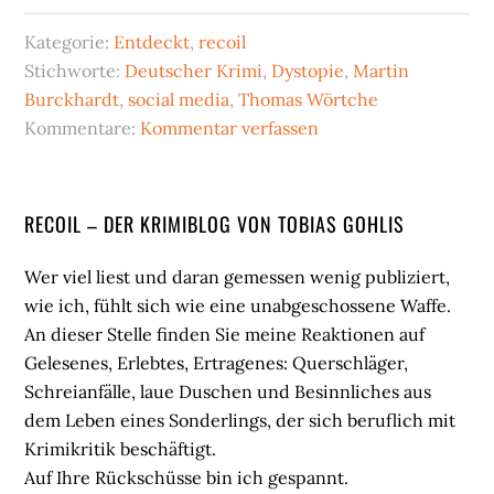
Score
Kategorie:
Entdeckt
,
recoil
Stichworte:
Deutscher Krimi
,
Dystopie
,
Martin
Burckhardt
,
social media
,
Thomas Wörtche
Kommentare:
Kommentar verfassen
Seitenspalte
RECOIL – DER KRIMIBLOG VON TOBIAS GOHLIS
Wer viel liest und daran gemessen wenig publiziert,
wie ich, fühlt sich wie eine unabgeschossene Waffe.
An dieser Stelle finden Sie meine Reaktionen auf
Gelesenes, Erlebtes, Ertragenes: Querschläger,
Schreianfälle, laue Duschen und Besinnliches aus
dem Leben eines Sonderlings, der sich beruflich mit
Krimikritik beschäftigt.
Auf Ihre Rückschüsse bin ich gespannt.