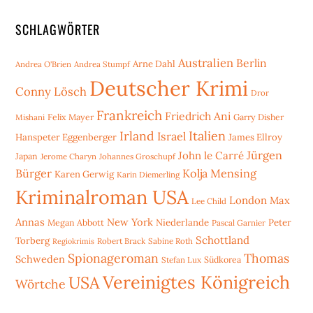
SCHLAGWÖRTER
Australien
Berlin
Arne Dahl
Andrea O'Brien
Andrea Stumpf
Deutscher Krimi
Conny Lösch
Dror
Frankreich
Friedrich Ani
Mishani
Felix Mayer
Garry Disher
Irland
Italien
Israel
Hanspeter Eggenberger
James Ellroy
Jürgen
John le Carré
Japan
Jerome Charyn
Johannes Groschupf
Bürger
Kolja Mensing
Karen Gerwig
Karin Diemerling
Kriminalroman USA
London
Max
Lee Child
Annas
New York
Niederlande
Peter
Megan Abbott
Pascal Garnier
Schottland
Torberg
Robert Brack
Sabine Roth
Regiokrimis
Spionageroman
Thomas
Schweden
Stefan Lux
Südkorea
Vereinigtes Königreich
USA
Wörtche