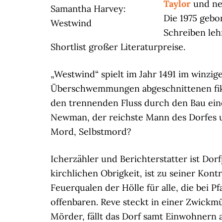
Taylor
und ne
Samantha Harvey:
Die 1975 gebo
Westwind
Schreiben leh
Shortlist großer Literaturpreise.
„Westwind“ spielt im Jahr 1491 im winzig
Überschwemmungen abgeschnittenen fikti
den trennenden Fluss durch den Bau eine
Newman, der reichste Mann des Dorfes u
Mord, Selbstmord?
Icherzähler und Berichterstatter ist Dor
kirchlichen Obrigkeit, ist zu seiner Kont
Feuerqualen der Hölle für alle, die bei 
offenbaren. Reve steckt in einer Zwickm
Mörder, fällt das Dorf samt Einwohnern a