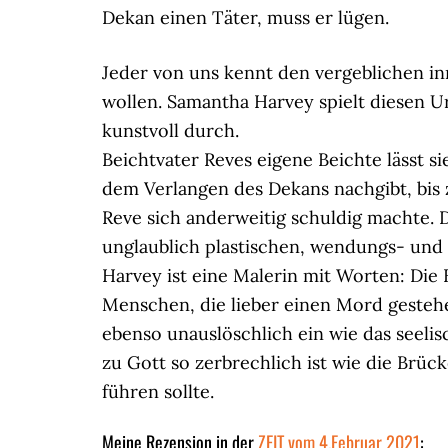
Dekan einen Täter, muss er lügen.
Jeder von uns kennt den vergeblichen i
wollen. Samantha Harvey spielt diesen U
kunstvoll durch.
Beichtvater Reves eigene Beichte lässt s
dem Verlangen des Dekans nachgibt, bi
Reve sich anderweitig schuldig machte. 
unglaublich plastischen, wendungs- und
Harvey ist eine Malerin mit Worten: Die B
Menschen, die lieber einen Mord gestehe
ebenso unauslöschlich ein wie das seelis
zu Gott so zerbrechlich ist wie die Brü
führen sollte.
Meine Rezension in der
ZEIT vom 4.Februar 2021
: