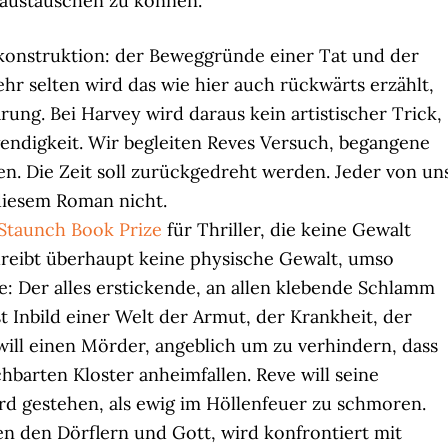
 austauschen zu können.
Rekonstruktion: der Beweggründe einer Tat und der
ehr selten wird das wie hier auch rückwärts erzählt,
rung. Bei Harvey wird daraus kein artistischer Trick,
wendigkeit. Wir begleiten Reves Versuch, begangene
n. Die Zeit soll zurückgedreht werden. Jeder von un
 diesem Roman nicht.
Staunch Book Prize
für Thriller, die keine Gewalt
reibt überhaupt keine physische Gewalt, umso
e: Der alles erstickende, an allen klebende Schlamm
t Inbild einer Welt der Armut, der Krankheit, der
ill einen Mörder, angeblich um zu verhindern, dass
arten Kloster anheimfallen. Reve will seine
rd gestehen, als ewig im Höllenfeuer zu schmoren.
hen den Dörflern und Gott, wird konfrontiert mit