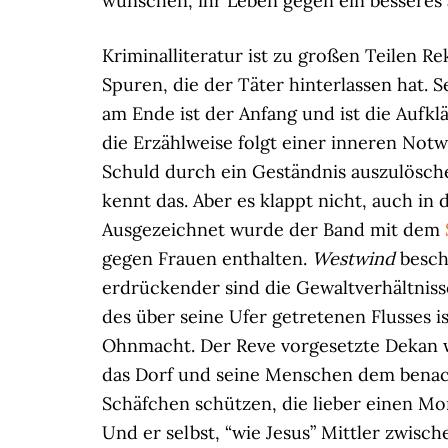
wünschen, ihr Leben gegen ein besseres
Kriminalliteratur ist zu großen Teilen 
Spuren, die der Täter hinterlassen hat. S
am Ende ist der Anfang und ist die Aufklä
die Erzählweise folgt einer inneren Not
Schuld durch ein Geständnis auszulösche
kennt das. Aber es klappt nicht, auch in
Ausgezeichnet wurde der Band mit dem
gegen Frauen enthalten.
Westwind
besch
erdrückender sind die Gewaltverhältniss
des über seine Ufer getretenen Flusses is
Ohnmacht. Der Reve vorgesetzte Dekan w
das Dorf und seine Menschen dem benachb
Schäfchen schützen, die lieber einen Mo
Und er selbst, “wie Jesus” Mittler zwisc