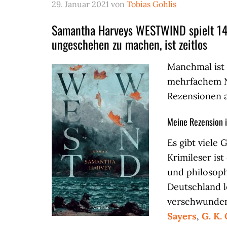
29. Januar 2021
von
Tobias Gohlis
Samantha Harveys WESTWIND spielt 1491
ungeschehen zu machen, ist zeitlos
Manchmal ist 
mehrfachem N
Rezensionen a
Meine Rezension 
Es gibt viele
Krimileser ist
und philosophi
Deutschland l
verschwunden
Sayers
,
G. K.