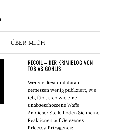
S
ÜBER MICH
Seitenspalte
RECOIL – DER KRIMIBLOG VON
TOBIAS GOHLIS
Wer viel liest und daran
gemessen wenig publiziert, wie
ich, fühlt sich wie eine
unabgeschossene Waffe.
An dieser Stelle finden Sie meine
Reaktionen auf Gelesenes,
Erlebtes, Ertragenes: