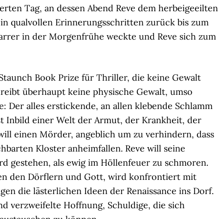
ierten Tag, an dessen Abend Reve dem herbeigeeilten
n qualvollen Erinnerungsschritten zurück bis zum
rrer in der Morgenfrühe weckte und Reve sich zum
aunch Book Prize für Thriller, die keine Gewalt
reibt überhaupt keine physische Gewalt, umso
e: Der alles erstickende, an allen klebende Schlamm
t Inbild einer Welt der Armut, der Krankheit, der
ill einen Mörder, angeblich um zu verhindern, dass
arten Kloster anheimfallen. Reve will seine
rd gestehen, als ewig im Höllenfeuer zu schmoren.
hen den Dörflern und Gott, wird konfrontiert mit
en die lästerlichen Ideen der Renaissance ins Dorf.
nd verzweifelte Hoffnung, Schuldige, die sich