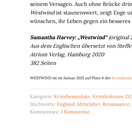
seinem Versagen. Auch ohne Brücke dring
Westwind
ist staunenswert, zeigt Enge u
wünschen, ihr Leben gegen ein besseres
S
amantha Harvey: „Westwind“
(original
Aus dem Englischen übersetzt von Steffe
Atrium Verlag, Hamburg 2020
382 Seiten
WESTWIND ist im Januar 2021 auf Platz 6 der
Krimibeste
Kategorie:
Krimibestenliste
,
Krimikolumne ZE
Stichworte:
England
,
Mittelalter
,
Renaissance
,
Kommentare:
1 Kommentar