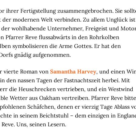
or ihrer Fertigstellung zusammengebrochen. Sie sollt
 der modernen Welt verbinden. Zu allem Unglück ist
er wohlhabende Unternehmer, Freigeist und Moto
n Pfarrer Reve flussabwärts in den Rohrkolben
lben symbolisieren die Arme Gottes. Er hat den
 Dorfs gnädig aufgenommen.
r vierte Roman von
Samantha Harvey
, und einen Wi
in den nassen Tagen der Fastnachtszeit herbei. Mit
rr die Heuschrecken vertrieben, und ein Westwind
üble Wetter aus Oakham vertreiben. Pfarrer Reve bitte
pfohlenen Schäfchen, denen er vierzig Tage Ablass v
ichte in seinem Beichtstuhl – dem einzigen in Englan
 Reve. Uns, seinen Lesern.