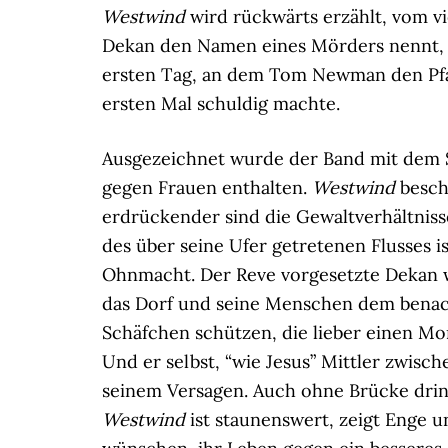
Westwind
wird rückwärts erzählt, vom v
Dekan den Namen eines Mörders nennt, i
ersten Tag, an dem Tom Newman den Pfa
ersten Mal schuldig machte.
Ausgezeichnet wurde der Band mit dem St
gegen Frauen enthalten.
Westwind
besch
erdrückender sind die Gewaltverhältniss
des über seine Ufer getretenen Flusses is
Ohnmacht. Der Reve vorgesetzte Dekan w
das Dorf und seine Menschen dem benachb
Schäfchen schützen, die lieber einen Mo
Und er selbst, “wie Jesus” Mittler zwisc
seinem Versagen. Auch ohne Brücke dring
Westwind
ist staunenswert, zeigt Enge u