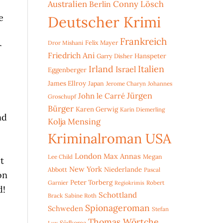
Australien
Conny Lösch
Berlin
e
Deutscher Krimi
Frankreich
Dror Mishani
Felix Mayer
r
Friedrich Ani
Hanspeter
Garry Disher
Irland
Italien
Israel
Eggenberger
James Ellroy
Japan
Jerome Charyn
Johannes
Jürgen
John le Carré
Groschupf
Bürger
Karen Gerwig
Karin Diemerling
nd
Kolja Mensing
Kriminalroman USA
London
Max Annas
Lee Child
Megan
t
New York
Niederlande
Abbott
Pascal
on
Peter Torberg
Garnier
Robert
Regiokrimis
d!
Schottland
Brack
Sabine Roth
Spionageroman
Schweden
Stefan
Thomas Wörtche
Lux
Südkorea