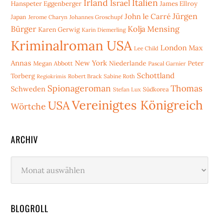
Irland
Italien
Israel
Hanspeter Eggenberger
James Ellroy
Jürgen
John le Carré
Japan
Jerome Charyn
Johannes Groschupf
Bürger
Kolja Mensing
Karen Gerwig
Karin Diemerling
Kriminalroman USA
London
Max
Lee Child
Annas
New York
Niederlande
Peter
Megan Abbott
Pascal Garnier
Schottland
Torberg
Robert Brack
Sabine Roth
Regiokrimis
Spionageroman
Thomas
Schweden
Stefan Lux
Südkorea
Vereinigtes Königreich
USA
Wörtche
ARCHIV
Archiv
BLOGROLL