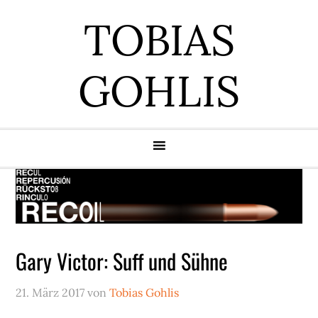
Zur
Zum
Zur
Zur
TOBIAS
Hauptnavigation
Inhalt
Seitenspalte
Fußzeile
springen
springen
springen
springen
GOHLIS
Gary Victor: Suff und Sühne
21. März 2017
von
Tobias Gohlis