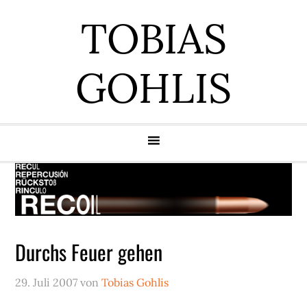
Zur
Zum
Zur
Zur
TOBIAS
Hauptnavigation
Inhalt
Seitenspalte
Fußzeile
springen
springen
springen
springen
GOHLIS
Durchs Feuer gehen
29. Juli 2007
von
Tobias Gohlis