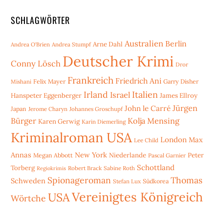
SCHLAGWÖRTER
Australien
Berlin
Arne Dahl
Andrea O'Brien
Andrea Stumpf
Deutscher Krimi
Conny Lösch
Dror
Frankreich
Friedrich Ani
Mishani
Felix Mayer
Garry Disher
Irland
Italien
Israel
Hanspeter Eggenberger
James Ellroy
Jürgen
John le Carré
Japan
Jerome Charyn
Johannes Groschupf
Bürger
Kolja Mensing
Karen Gerwig
Karin Diemerling
Kriminalroman USA
London
Max
Lee Child
Annas
New York
Niederlande
Peter
Megan Abbott
Pascal Garnier
Schottland
Torberg
Robert Brack
Sabine Roth
Regiokrimis
Spionageroman
Thomas
Schweden
Stefan Lux
Südkorea
Vereinigtes Königreich
USA
Wörtche