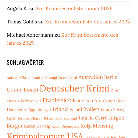
Angela K.
zu
Zur Krimibestenliste Januar 2026
Tobias Gohlis
zu
Zur Krimibestenliste des Jahres 2025
Michael Achermann
zu
Zur Krimibestenliste des
Jahres 2025
SCHLAGWÖRTER
Australien
Berlin
Arne Dahl
Andrea O'Brien
Andrea Stumpf
Deutscher Krimi
Conny Lösch
Dror
Frankreich
Friedrich Ani
Mishani
Felix Mayer
Garry Disher
Irland
Italien
Israel
Hanspeter Eggenberger
James Ellroy
Jürgen
John le Carré
Japan
Jerome Charyn
Johannes Groschupf
Bürger
Kolja Mensing
Karen Gerwig
Karin Diemerling
Kriminalroman USA
London
Max
Lee Child