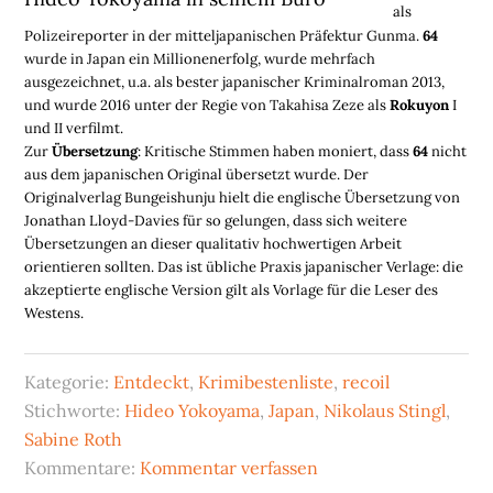
als
Polizeireporter in der mitteljapanischen Präfektur Gunma.
64
wurde in Japan ein Millionenerfolg, wurde mehrfach
ausgezeichnet, u.a. als bester japanischer Kriminalroman 2013,
und wurde 2016 unter der Regie von Takahisa Zeze als
Rokuyon
I
und II verfilmt.
Zur
Übersetzung
: Kritische Stimmen haben moniert, dass
64
nicht
aus dem japanischen Original übersetzt wurde. Der
Originalverlag Bungeishunju hielt die englische Übersetzung von
Jonathan Lloyd-Davies für so gelungen, dass sich weitere
Übersetzungen an dieser qualitativ hochwertigen Arbeit
orientieren sollten. Das ist übliche Praxis japanischer Verlage: die
akzeptierte englische Version gilt als Vorlage für die Leser des
Westens.
Kategorie:
Entdeckt
,
Krimibestenliste
,
recoil
Stichworte:
Hideo Yokoyama
,
Japan
,
Nikolaus Stingl
,
Sabine Roth
Kommentare:
Kommentar verfassen