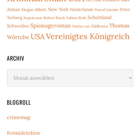
Annas
New York
Niederlande
Peter
Megan Abbott
Pascal Garnier
Schottland
Torberg
Robert Brack
Sabine Roth
Regiokrimis
Spionageroman
Thomas
Schweden
Stefan Lux
Südkorea
Vereinigtes Königreich
USA
Wörtche
ARCHIV
Archiv
BLOGROLL
crimemag
Krimidetektor